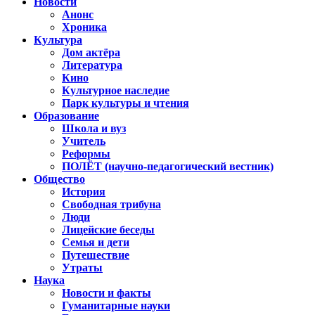
Новости
Анонс
Хроника
Культура
Дом актёра
Литература
Кино
Культурное наследие
Парк культуры и чтения
Образование
Школа и вуз
Учитель
Реформы
ПОЛЁТ (научно-педагогический вестник)
Общество
История
Свободная трибуна
Люди
Лицейские беседы
Семья и дети
Путешествие
Утраты
Наука
Новости и факты
Гуманитарные науки