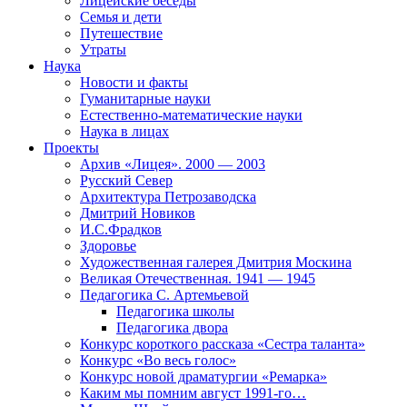
Лицейские беседы
Семья и дети
Путешествие
Утраты
Наука
Новости и факты
Гуманитарные науки
Естественно-математические науки
Наука в лицах
Проекты
Архив «Лицея». 2000 — 2003
Русский Север
Архитектура Петрозаводска
Дмитрий Новиков
И.С.Фрадков
Здоровье
Художественная галерея Дмитрия Москина
Великая Отечественная. 1941 — 1945
Педагогика С. Артемьевой
Педагогика школы
Педагогика двора
Конкурс короткого рассказа «Сестра таланта»
Конкурс «Во весь голос»
Конкурс новой драматургии «Ремарка»
Каким мы помним август 1991-го…