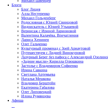
Михаил Швейцер
Блоги
Блог Лицея
Алла Нестеренко
Михаил Гольденберг
Родословная с Юлией Свинцовой
Видоискатель с Юлией Утышевой
Вернисаж с Ириной Ларионовой
Валентина Калачёва. Впечатления
Лариса Хенинен
Олег Гальченко
Культурный променад с Зоей Арнаутовой
Путешествуем с Лидией Винокуровой
Лазурный Берег без пафоса с Александрой Озолино
«Задние мысли» Кирилла Олюшкина
Застолье с Владимиром Софиенко
Ирина Савкина
Светлана Артемьева
Наталья Мешкова
Владимир Берштейн
Екатерина Габалова
Олег Липовецкий
Илона Румянцева
Афиша