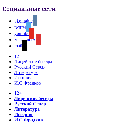
Социальные сети
vkontakte
twitter
youtube
zen-yandex
mail
12+
Лицейские беседы
Русский Север
Литература
История
И.С.Фрадков
12+
Лицейские беседы
Русский Север
Литература
История
И.С.Фрадков