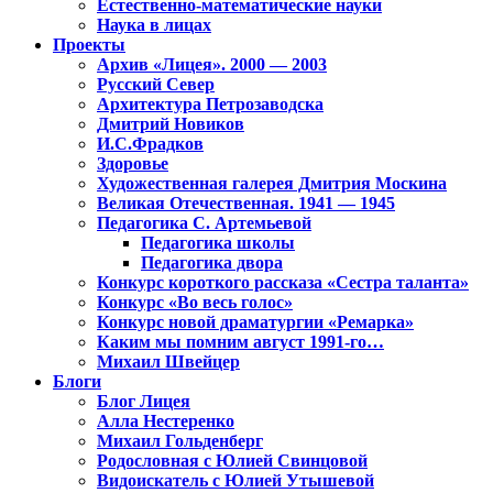
Естественно-математические науки
Наука в лицах
Проекты
Архив «Лицея». 2000 — 2003
Русский Север
Архитектура Петрозаводска
Дмитрий Новиков
И.С.Фрадков
Здоровье
Художественная галерея Дмитрия Москина
Великая Отечественная. 1941 — 1945
Педагогика С. Артемьевой
Педагогика школы
Педагогика двора
Конкурс короткого рассказа «Сестра таланта»
Конкурс «Во весь голос»
Конкурс новой драматургии «Ремарка»
Каким мы помним август 1991-го…
Михаил Швейцер
Блоги
Блог Лицея
Алла Нестеренко
Михаил Гольденберг
Родословная с Юлией Свинцовой
Видоискатель с Юлией Утышевой