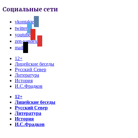
Социальные сети
vkontakte
twitter
youtube
zen-yandex
mail
12+
Лицейские беседы
Русский Север
Литература
История
И.С.Фрадков
12+
Лицейские беседы
Русский Север
Литература
История
И.С.Фрадков