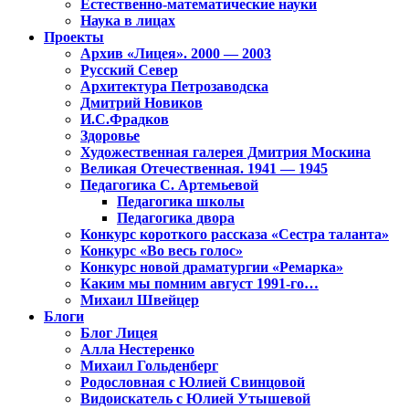
Естественно-математические науки
Наука в лицах
Проекты
Архив «Лицея». 2000 — 2003
Русский Север
Архитектура Петрозаводска
Дмитрий Новиков
И.С.Фрадков
Здоровье
Художественная галерея Дмитрия Москина
Великая Отечественная. 1941 — 1945
Педагогика С. Артемьевой
Педагогика школы
Педагогика двора
Конкурс короткого рассказа «Сестра таланта»
Конкурс «Во весь голос»
Конкурс новой драматургии «Ремарка»
Каким мы помним август 1991-го…
Михаил Швейцер
Блоги
Блог Лицея
Алла Нестеренко
Михаил Гольденберг
Родословная с Юлией Свинцовой
Видоискатель с Юлией Утышевой