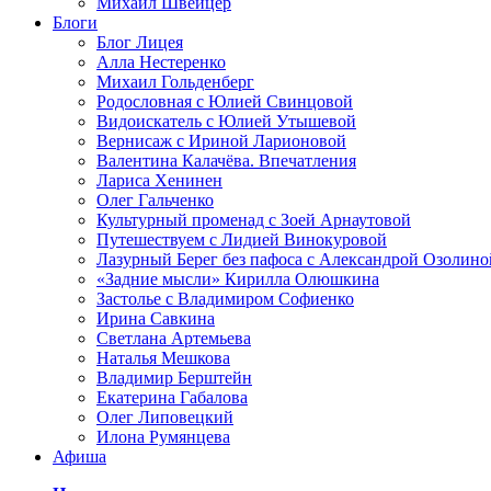
Михаил Швейцер
Блоги
Блог Лицея
Алла Нестеренко
Михаил Гольденберг
Родословная с Юлией Свинцовой
Видоискатель с Юлией Утышевой
Вернисаж с Ириной Ларионовой
Валентина Калачёва. Впечатления
Лариса Хенинен
Олег Гальченко
Культурный променад с Зоей Арнаутовой
Путешествуем с Лидией Винокуровой
Лазурный Берег без пафоса с Александрой Озолино
«Задние мысли» Кирилла Олюшкина
Застолье с Владимиром Софиенко
Ирина Савкина
Светлана Артемьева
Наталья Мешкова
Владимир Берштейн
Екатерина Габалова
Олег Липовецкий
Илона Румянцева
Афиша