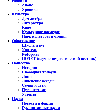
Новости
Анонс
Хроника
Культура
Дом актёра
Литература
Кино
Культурное наследие
Парк культуры и чтения
Образование
Школа и вуз
Учитель
Реформы
ПОЛЁТ (научно-педагогический вестник)
Общество
История
Свободная трибуна
Люди
Лицейские беседы
Семья и дети
Путешествие
Утраты
Наука
Новости и факты
Гуманитарные науки