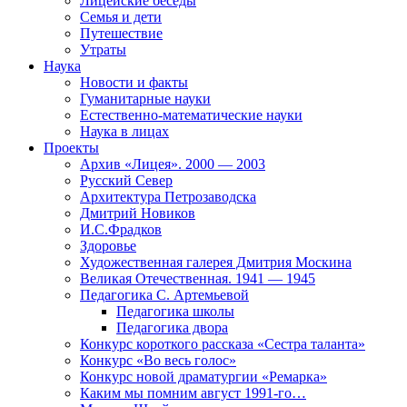
Лицейские беседы
Семья и дети
Путешествие
Утраты
Наука
Новости и факты
Гуманитарные науки
Естественно-математические науки
Наука в лицах
Проекты
Архив «Лицея». 2000 — 2003
Русский Север
Архитектура Петрозаводска
Дмитрий Новиков
И.С.Фрадков
Здоровье
Художественная галерея Дмитрия Москина
Великая Отечественная. 1941 — 1945
Педагогика С. Артемьевой
Педагогика школы
Педагогика двора
Конкурс короткого рассказа «Сестра таланта»
Конкурс «Во весь голос»
Конкурс новой драматургии «Ремарка»
Каким мы помним август 1991-го…