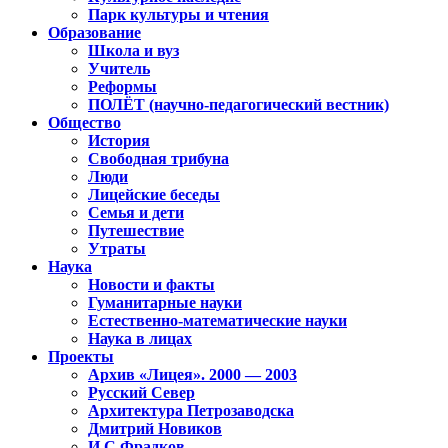
Парк культуры и чтения
Образование
Школа и вуз
Учитель
Реформы
ПОЛЁТ (научно-педагогический вестник)
Общество
История
Свободная трибуна
Люди
Лицейские беседы
Семья и дети
Путешествие
Утраты
Наука
Новости и факты
Гуманитарные науки
Естественно-математические науки
Наука в лицах
Проекты
Архив «Лицея». 2000 — 2003
Русский Север
Архитектура Петрозаводска
Дмитрий Новиков
И.С.Фрадков