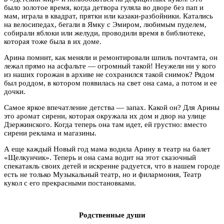
было золотое время, когда детвора гуляла во дворе без пап и
мам, играла в квадрат, прятки или казаки-разбойники. Катались
на велосипедах, бегали в Ямку с Эмиром, любимым пуделем,
собирали яблоки или желуди, проводили время в библиотеке,
которая тоже была в их доме.
Арина помнит, как меняли и ремонтировали шпиль почтамта, он
лежал прямо на асфальте — огромный такой! Неужели ни у кого
из наших горожан в архиве не сохранился такой снимок? Рядом
был роддом, в котором появилась на свет она сама, а потом и ее
дочки.
Самое яркое впечатление детства — запах. Какой он? Для Арины
это аромат сирени, которая окружала их дом и двор на улице
Дзержинского. Когда теперь она там идет, ей грустно: вместо
сирени реклама и магазины.
А еще каждый Новый год мама водила Арину в театр на балет
«Щелкунчик». Теперь и она сама водит на этот сказочный
спекатакль своих детей и искренне радуется, что в нашем городе
есть не только Музыкальный театр, но и филармония, Театр
кукол с его прекрасными постановками.
Родственные души