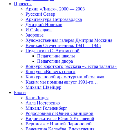
Проекты
Архив «Лицея». 2000 — 2003
Русский Север
Архитектура Петрозаводска
Дмитрий Новиков
И.С.Фрадков
Здоровье
Художественная галерея Дмитрия Москина
Великая Отечественная. 1941 — 1945
Педагогика С. Артемьевой
Педагогика школы
Педагогика двора
Конкурс короткого рассказа «Сестра таланта»
Конкурс «Во весь голос»
Конкурс новой драматургии «Ремарка»
Каким мы помним август 1991-го…
Михаил Швейцер
Блоги
Блог Лицея
Алла Нестеренко
Михаил Гольденберг
Родословная с Юлией Свинцовой
Видоискатель с Юлией Утышевой
Вернисаж с Ириной Ларионовой
Валентина Калачёва. Впечатления