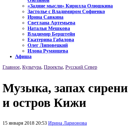
Озолиной
«Задние мысли» Кирилла Олюшкина
Застолье с Владимиром Софиенко
Ирина Савкина
Светлана Артемьева
Наталья Мешкова
Владимир Берштейн
Екатерина Габалова
Олег Липовецкий
Илона Румянцева
Афиша
Главное
,
Культура
,
Проекты
,
Русский Север
Музыка, запах сирени
и остров Кижи
15 января 2018 20:53
Ирина Ларионова