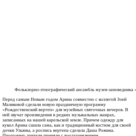
Фольклорно-этнографический ансамбль музея-заповедника
Перед самым Новым годом Арина совместно с коллегой Зоей
Маликовой сделали новую праздничную программу
«Рождественский вертеп» для музейных святочных вечеров. В
ней звучат произведения в редких музыкальных жанрах,
записанных на нашей карельской земле. Причем одежду для
кукол Арина сшила сама, как и традиционный костюм для своей
дочки Ульяны, а роспись вертепа сделала Даша Рожина.
Программу зрители приняли с воодушевлением.