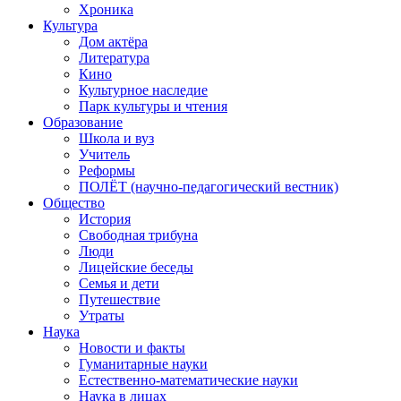
Хроника
Культура
Дом актёра
Литература
Кино
Культурное наследие
Парк культуры и чтения
Образование
Школа и вуз
Учитель
Реформы
ПОЛЁТ (научно-педагогический вестник)
Общество
История
Свободная трибуна
Люди
Лицейские беседы
Семья и дети
Путешествие
Утраты
Наука
Новости и факты
Гуманитарные науки
Естественно-математические науки
Наука в лицах