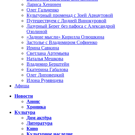
Лариса Хенинен
Олег Гальченко
Культурный променад с Зоей Арнаутовой
Путешествуем с Лидией Винокуровой
Лазурный Берег без пафоса с Александрой
Озолиной
«Задние мысли» Кирилла Олюшкина
Застолье с Владимиром Софиенко
Ирина Савкина
Светлана Артемьева
Наталья Мешкова
Владимир Берштейн
Екатерина Габалова
Олег Липовецкий
Илона Румянцева
Афиша
Новости
Анонс
Хроника
Культура
Дом актёра
Литература
Кино
Культурное наследие