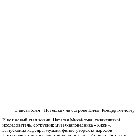
С ансамблем «Потешка» на острове Кижи. Концертмейстер
И вот новый этап жизни. Наталья Михайлова, талантливый
исследователь, сотрудник музея-заповедника «Кижи»,
выпускница кафедры музыки финно-угорских народов
Петрозаводской консерватории, пригласила Арину работать в