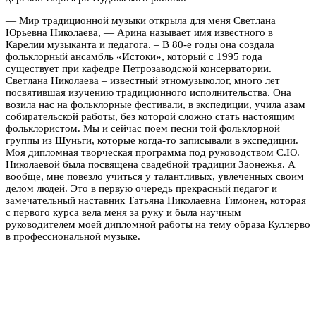
— Мир традиционной музыки открыла для меня Светлана
Юрьевна Николаева, — Арина называет имя известного в
Карелии музыканта и педагога. – В 80-е годы она создала
фольклорный ансамбль «Истоки», который с 1995 года
существует при кафедре Петрозаводской консерватории.
Светлана Николаева – известный этномузыколог, много лет
посвятившая изучению традиционного исполнительства. Она
возила нас на фольклорные фестивали, в экспедиции, учила азам
собирательской работы, без которой сложно стать настоящим
фольклористом. Мы и сейчас поем песни той фольклорной
группы из Шуньги, которые когда-то записывали в экспедиции.
Моя дипломная творческая программа под руководством С.Ю.
Николаевой была посвящена свадебной традиции Заонежья. А
вообще, мне повезло учиться у талантливых, увлеченных своим
делом людей. Это в первую очередь прекрасный педагог и
замечательный наставник Татьяна Николаевна Тимонен, которая
с первого курса вела меня за руку и была научным
руководителем моей дипломной работы на тему образа Куллерво
в профессиональной музыке.