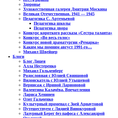
Здоровье
Художественная галерея Дмитрия Москина
Великая Отечественная. 1941 — 1945
Педагогика С. Артемьевой
Педагогика школы
Педагогика двора
Конкурс короткого рассказа «Сестра таланта»
Конкурс «Во весь голос»
Конкурс новой драматургии «Ремарка»
Каким мы помним август 1991-го…
Михаил Швейцер
Блоги
Блог Лицея
Алла Нестеренко
Михаил Гольденберг
Родословная с Юлией Свинцовой
Видоискатель с Юлией Утышевой
Вернисаж с Ириной Ларионовой
Валентина Калачёва. Впечатления
Лариса Хенинен
Олег Гальченко
Культурный променад с Зоей Арнаутовой
Путешествуем с Лидией Винокуровой
Лазурный Берег без пафоса с Александрой