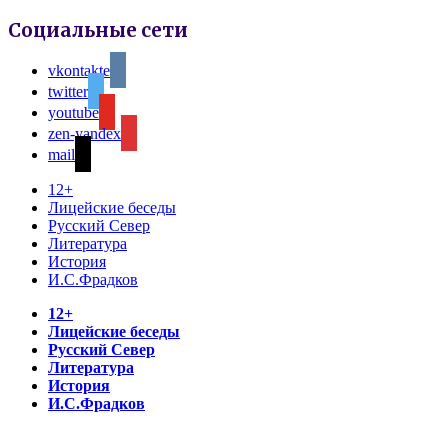
Социальные сети
vkontakte
twitter
youtube
zen-yandex
mail
12+
Лицейские беседы
Русский Север
Литература
История
И.С.Фрадков
12+
Лицейские беседы
Русский Север
Литература
История
И.С.Фрадков