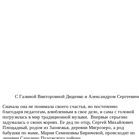
С Галиной Викторовной Дюденко и Александром Сергееви
Сначала она не понимала своего счастья, но постепенно
благодаря педагогам, влюбленным в свое дело, и сама с головой
погрузилась в мир традиционной музыки. Впервые серьезно
задумалась о своих корнях. Ее дед по отцу, Сергей Михайлович
Площадный, родом из Заонежья, деревни Мягрозеро, а род
бабушки по маме, Марии Семеновны Бирючевой, происходит из
деревни Сарозеро Пудожского района.