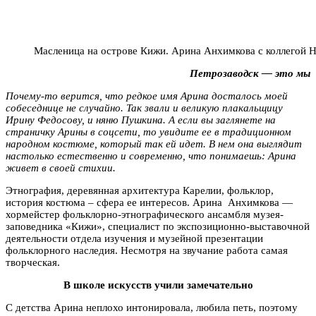
Масленица на острове Кижи. Арина Анхимкова с коллегой
Петрозаводск — это мы
Почему-то верится, что редкое имя Арина досталось моей
собеседнице не случайно. Так звали и великую плакальщицу
Ирину Федосову, и няню Пушкина. А если вы заглянете на
страничку Арины в соцсети, то увидите ее в традиционном
народном костюме, который так ей идет. В нем она выглядит
настолько естественно и современно, что понимаешь: Арина
живет в своей стихии.
Этнография, деревянная архитектура Карелии, фольклор,
история костюма – сфера ее интересов. Арина Анхимкова —
хормейстер фольклорно-этнографического ансамбля музея-
заповедника «Кижи», специалист по экспозиционно-выставочной
деятельности отдела изучения и музейной презентации
фольклорного наследия. Несмотря на звучание работа самая
творческая.
В школе искусств учили замечательно
С детства Арина неплохо интонировала, любила петь, поэтому