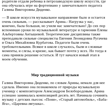
родители отдали ребенка в петрозаводскую школу искусств, где
она обучалась игре на фортепиано у замечательного педагога
Галины Викторовны Дюденко.
— В школе искусств музыкальное направление было и остается
очень сильным, — рассказывает Арина.- Нагрузка у нас,
конечно, была большая, но учили нас замечательно! До сих пор
вспоминаю уроки по музыкальной литературе и гармонии Елены
Альбертовны Антышевой. Теоретические дисциплины также
преподавали сильные специалисты Евгения Леонидовна Ругачева
и Ольга Михайловна Курбатова. Педагоги были очень
требовательными. Всякое в школе случалось, были и сложные
моменты, и слезы, и кризис, как бывает почти у всех. Но тогда я
сама приняла решение остаться. И тут начался новый этап в
моем обучении.
Мир традиционной музыки
Галина Викторовна Дюденко, по словам Арины, немало для нее
сделала. Именно она познакомила от природы музыкальную
ученицу с композитором Александром Белобородовым. Арина
успешно занималась композицией десять лет. Начинала сочинять
музыку с детских пьесок: «Пони», «Старый автомобиль», «Баба-
Яга», «Царевна-лягушка».