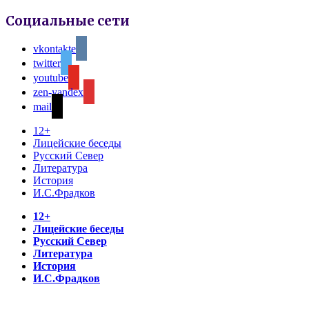
Социальные сети
vkontakte
twitter
youtube
zen-yandex
mail
12+
Лицейские беседы
Русский Север
Литература
История
И.С.Фрадков
12+
Лицейские беседы
Русский Север
Литература
История
И.С.Фрадков