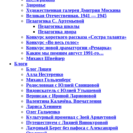
Здоровье
Художественная галерея Дмитрия Москина
Великая Отечественная. 1941 — 1945
Педагогика С. Артемьевой
Педагогика школы
Педагогика двора
Конкурс короткого рассказа «Сестра таланта»
Конкурс «Во весь голос»
Конкурс новой драматургии «Ремарка»
Каким мы помним август 1991-го…
Михаил Швейцер
Блоги
Блог Лицея
Алла Нестеренко
Михаил Гольденберг
Родословная с Юлией Свинцовой
Видоискатель с Юлией Утышевой
Вернисаж с Ириной Ларионовой
Валентина Калачёва. Впечатления
Лариса Хенинен
Олег Гальченко
Культурный променад с Зоей Арнаутовой
Путешествуем с Лидией Винокуровой
Лазурный Берег без пафоса с Александрой