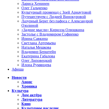
Лариса Хенинен
Олег Гальченко
Культурный променад с Зоей Арнаутовой
Путешествуем с Лидией Винокуровой
Лазурный Берег без пафоса с Александрой
Озолиной
«Задние мысли» Кирилла Олюшкина
Застолье с Владимиром Софиенко
Ирина Савкина
Светлана Артемьева
Наталья Мешкова
Владимир Берштейн
Екатерина Габалова
Олег Липовецкий
Илона Румянцева
Афиша
Новости
Анонс
Хроника
Культура
Дом актёра
Литература
Кино
Культурное наследие