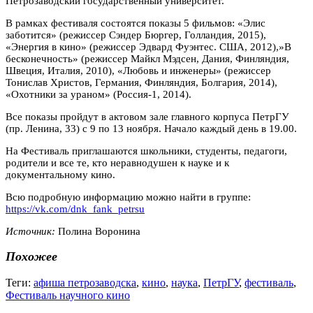
Петрозаводский государственный университет.
В рамках фестиваля состоятся показы 5 фильмов: «Элис
заботится» (режиссер Сэндер Бюргер, Голландия, 2015),
«Энергия в кино» (режиссер Эдвард Фуэнтес. США, 2012),»В
бесконечность» (режиссер Майкл Мэдсен, Дания, Финляндия,
Швеция, Италия, 2010), «Любовь и инженеры» (режиссер
Тонислав Христов, Германия, Финляндия, Болгария, 2014),
«Охотники за ураном» (Россия-1, 2014).
Все показы пройдут в актовом зале главного корпуса ПетрГУ
(пр. Ленина, 33) с 9 по 13 ноября. Начало каждый день в 19.00.
На Фестиваль приглашаются школьники, студенты, педагоги,
родители и все те, кто неравнодушен к науке и к
документальному кино.
Всю подробную информацию можно найти в группе:
https://vk.com/dnk_fank_petrsu
Источник:
Полина Воронина
Похожее
Теги:
афиша петрозаводска
,
кино
,
наука
,
ПетрГУ
,
фестиваль
,
Фестиваль научного кино