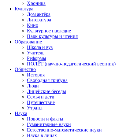
Хроника
Культура
Дом актёра
Литература
Кино
Культурное наследие
Парк культуры и чтения
Образование
Школа и вуз
Учитель
Реформы
ПОЛЁТ (научно-педагогический вестник)
Общество
История
Свободная трибуна
Люди
Лицейские беседы
Семья и дети
Путешествие
Утраты
Наука
Новости и факты
Гуманитарные науки
Естественно-математические науки
Наука в лицах