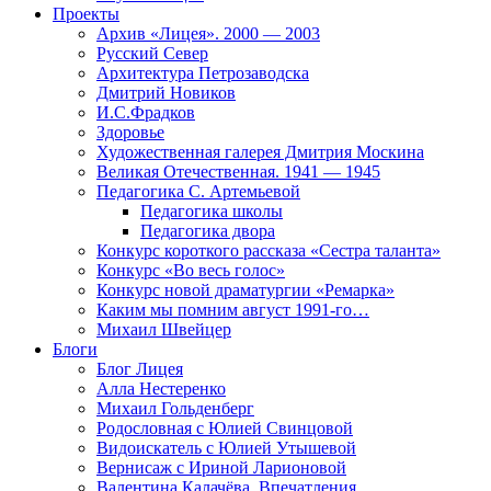
Проекты
Архив «Лицея». 2000 — 2003
Русский Север
Архитектура Петрозаводска
Дмитрий Новиков
И.С.Фрадков
Здоровье
Художественная галерея Дмитрия Москина
Великая Отечественная. 1941 — 1945
Педагогика С. Артемьевой
Педагогика школы
Педагогика двора
Конкурс короткого рассказа «Сестра таланта»
Конкурс «Во весь голос»
Конкурс новой драматургии «Ремарка»
Каким мы помним август 1991-го…
Михаил Швейцер
Блоги
Блог Лицея
Алла Нестеренко
Михаил Гольденберг
Родословная с Юлией Свинцовой
Видоискатель с Юлией Утышевой
Вернисаж с Ириной Ларионовой
Валентина Калачёва. Впечатления