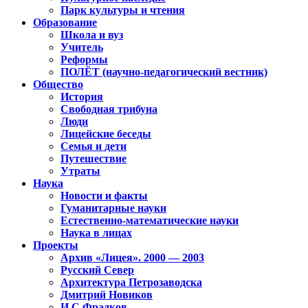
Парк культуры и чтения
Образование
Школа и вуз
Учитель
Реформы
ПОЛЁТ (научно-педагогический вестник)
Общество
История
Свободная трибуна
Люди
Лицейские беседы
Семья и дети
Путешествие
Утраты
Наука
Новости и факты
Гуманитарные науки
Естественно-математические науки
Наука в лицах
Проекты
Архив «Лицея». 2000 — 2003
Русский Север
Архитектура Петрозаводска
Дмитрий Новиков
И.С.Фрадков