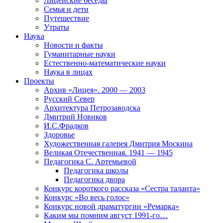
Лицейские беседы
Семья и дети
Путешествие
Утраты
Наука
Новости и факты
Гуманитарные науки
Естественно-математические науки
Наука в лицах
Проекты
Архив «Лицея». 2000 — 2003
Русский Север
Архитектура Петрозаводска
Дмитрий Новиков
И.С.Фрадков
Здоровье
Художественная галерея Дмитрия Москина
Великая Отечественная. 1941 — 1945
Педагогика С. Артемьевой
Педагогика школы
Педагогика двора
Конкурс короткого рассказа «Сестра таланта»
Конкурс «Во весь голос»
Конкурс новой драматургии «Ремарка»
Каким мы помним август 1991-го…