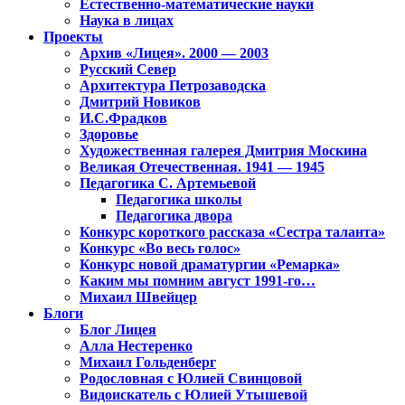
Естественно-математические науки
Наука в лицах
Проекты
Архив «Лицея». 2000 — 2003
Русский Север
Архитектура Петрозаводска
Дмитрий Новиков
И.С.Фрадков
Здоровье
Художественная галерея Дмитрия Москина
Великая Отечественная. 1941 — 1945
Педагогика С. Артемьевой
Педагогика школы
Педагогика двора
Конкурс короткого рассказа «Сестра таланта»
Конкурс «Во весь голос»
Конкурс новой драматургии «Ремарка»
Каким мы помним август 1991-го…
Михаил Швейцер
Блоги
Блог Лицея
Алла Нестеренко
Михаил Гольденберг
Родословная с Юлией Свинцовой
Видоискатель с Юлией Утышевой