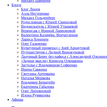
Михаил Швейцер
Блоги
Блог Лицея
Алла Нестеренко
Михаил Гольденберг
Родословная с Юлией Свинцовой
Видоискатель с Юлией Утышевой
Вернисаж с Ириной Ларионовой
Валентина Калачёва. Впечатления
Лариса Хенинен
Олег Гальченко
Культурный променад с Зоей Арнаутовой
Путешествуем с Лидией Винокуровой
Лазурный Берег без пафоса с Александрой Озолино
«Задние мысли» Кирилла Олюшкина
Застолье с Владимиром Софиенко
Ирина Савкина
Светлана Артемьева
Наталья Мешкова
Владимир Берштейн
Екатерина Габалова
Олег Липовецкий
Илона Румянцева
Афиша