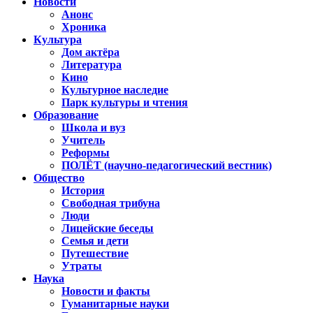
Новости
Анонс
Хроника
Культура
Дом актёра
Литература
Кино
Культурное наследие
Парк культуры и чтения
Образование
Школа и вуз
Учитель
Реформы
ПОЛЁТ (научно-педагогический вестник)
Общество
История
Свободная трибуна
Люди
Лицейские беседы
Семья и дети
Путешествие
Утраты
Наука
Новости и факты
Гуманитарные науки