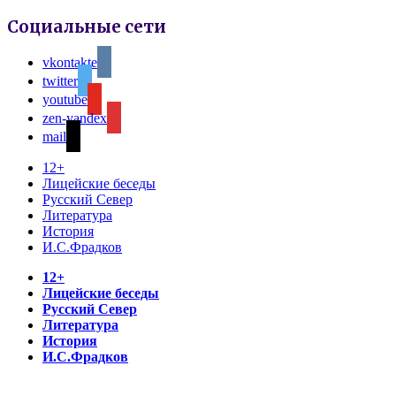
Социальные сети
vkontakte
twitter
youtube
zen-yandex
mail
12+
Лицейские беседы
Русский Север
Литература
История
И.С.Фрадков
12+
Лицейские беседы
Русский Север
Литература
История
И.С.Фрадков