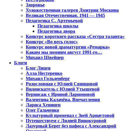
Здоровье
Художественная галерея Дмитрия Москина
Великая Отечественная. 1941 — 1945
Педагогика С. Артемьевой
Педагогика школы
Педагогика двора
Конкурс короткого рассказа «Сестра таланта»
Конкурс «Во весь голос»
Конкурс новой драматургии «Ремарка»
Каким мы помним август 1991-го…
Михаил Швейцер
Блоги
Блог Лицея
Алла Нестеренко
Михаил Гольденберг
Родословная с Юлией Свинцовой
Видоискатель с Юлией Утышевой
Вернисаж с Ириной Ларионовой
Валентина Калачёва. Впечатления
Лариса Хенинен
Олег Гальченко
Культурный променад с Зоей Арнаутовой
Путешествуем с Лидией Винокуровой
Лазурный Берег без пафоса с Александрой