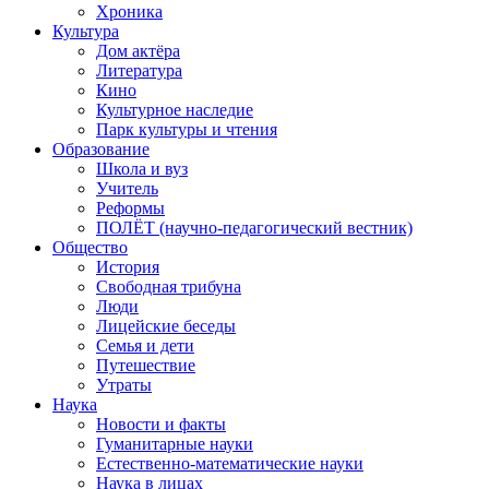
Хроника
Культура
Дом актёра
Литература
Кино
Культурное наследие
Парк культуры и чтения
Образование
Школа и вуз
Учитель
Реформы
ПОЛЁТ (научно-педагогический вестник)
Общество
История
Свободная трибуна
Люди
Лицейские беседы
Семья и дети
Путешествие
Утраты
Наука
Новости и факты
Гуманитарные науки
Естественно-математические науки
Наука в лицах