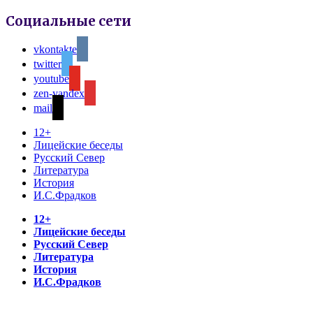
Социальные сети
vkontakte
twitter
youtube
zen-yandex
mail
12+
Лицейские беседы
Русский Север
Литература
История
И.С.Фрадков
12+
Лицейские беседы
Русский Север
Литература
История
И.С.Фрадков