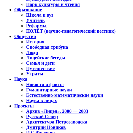
Парк культуры и чтения
Образование
Школа и вуз
Учитель
Реформы
ПОЛЁТ (научно-педагогический вестник)
Общество
История
Свободная трибуна
Люди
Лицейские беседы
Семья и дети
Путешествие
Утраты
Наука
Новости и факты
Гуманитарные науки
Естественно-математические науки
Наука в лицах
Проекты
Архив «Лицея». 2000 — 2003
Русский Север
Архитектура Петрозаводска
Дмитрий Новиков
И.С.Фрадков