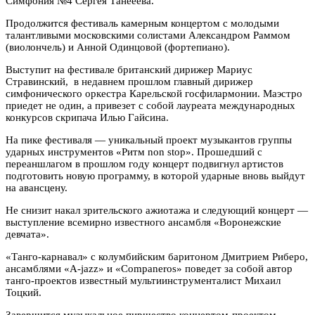
Симфония №4 Сергея Танееева.
Продолжится фестиваль камерным концертом с молодыми
талантливыми московскими солистами Александром Раммом
(виолончель) и Анной Одинцовой (фортепиано).
Выступит на фестивале британский дирижер Мариус
Стравинский, в недавнем прошлом главный дирижер
симфонического оркестра Карельской госфилармонии. Маэстро
приедет не один, а привезет с собой лауреата международных
конкурсов скрипача Илью Гайсина.
На пике фестиваля — уникальный проект музыкантов группы
ударных инструментов «Ритм non stop». Прошедший с
переаншлагом в прошлом году концерт подвигнул артистов
подготовить новую программу, в которой ударные вновь выйдут
на авансцену.
Не снизит накал зрительского ажиотажа и следующий концерт —
выступление всемирно известного ансамбля «Воронежские
девчата».
«Танго-карнавал» с колумбийским баритоном Дмитрием Риберо,
ансамблями «A-jazz» и «Companeros» поведет за собой автор
танго-проектов известный мультиинструменталист Михаил
Тоцкий.
Завершится музыкальное пиршество концертом-проектом