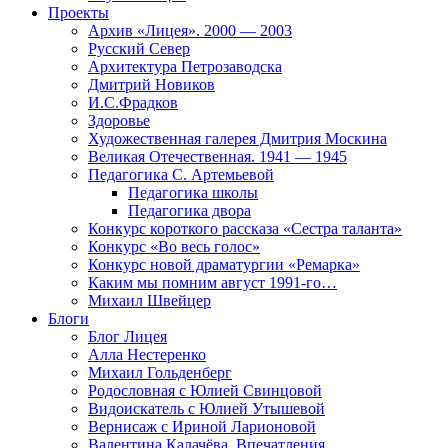
Проекты
Архив «Лицея». 2000 — 2003
Русский Север
Архитектура Петрозаводска
Дмитрий Новиков
И.С.Фрадков
Здоровье
Художественная галерея Дмитрия Москина
Великая Отечественная. 1941 — 1945
Педагогика С. Артемьевой
Педагогика школы
Педагогика двора
Конкурс короткого рассказа «Сестра таланта»
Конкурс «Во весь голос»
Конкурс новой драматургии «Ремарка»
Каким мы помним август 1991-го…
Михаил Швейцер
Блоги
Блог Лицея
Алла Нестеренко
Михаил Гольденберг
Родословная с Юлией Свинцовой
Видоискатель с Юлией Утышевой
Вернисаж с Ириной Ларионовой
Валентина Калачёва. Впечатления