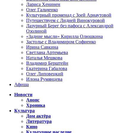
Лариса Хенинен
Олег Гальченко
Культурный променад с Зоей Арнаутовой
Путешествуем с Лидией Винокуровой
Лазурный Берег без пафоса с Александрой
Озолиной
«Задние мысли» Кирилла Олюшкина
Застолье с Владимиром Софиенко
Ирина Савкина
Светлана Артемьева
Наталья Мешкова
Владимир Берштейн
Екатерина Габалова
Олег Липовецкий
Илона Румянцева
Афиша
Новости
Анонс
Хроника
Культура
Дом актёра
Литература
Кино
Культурное наследие