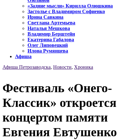
Озолиной
«Задние мысли» Кирилла Олюшкина
Застолье с Владимиром Софиенко
Ирина Савкина
Светлана Артемьева
Наталья Мешкова
Владимир Берштейн
Екатерина Габалова
Олег Липовецкий
Илона Румянцева
Афиша
Афиша Петрозаводска
,
Новости
,
Хроника
Фестиваль «Онего-
Классик» откроется
концертом памяти
Евгения Евтушенко