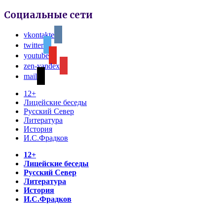
Социальные сети
vkontakte
twitter
youtube
zen-yandex
mail
12+
Лицейские беседы
Русский Север
Литература
История
И.С.Фрадков
12+
Лицейские беседы
Русский Север
Литература
История
И.С.Фрадков