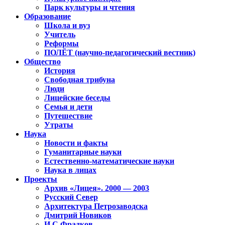
Парк культуры и чтения
Образование
Школа и вуз
Учитель
Реформы
ПОЛЁТ (научно-педагогический вестник)
Общество
История
Свободная трибуна
Люди
Лицейские беседы
Семья и дети
Путешествие
Утраты
Наука
Новости и факты
Гуманитарные науки
Естественно-математические науки
Наука в лицах
Проекты
Архив «Лицея». 2000 — 2003
Русский Север
Архитектура Петрозаводска
Дмитрий Новиков
И.С.Фрадков