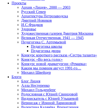
Проекты
Архив «Лицея». 2000 — 2003
Русский Север
Архитектура Петрозаводска
Дмитрий Новиков
И.С.Фрадков
Здоровье
Художественная галерея Дмитрия Москина
Великая Отечественная. 1941 — 1945
Педагогика С. Артемьевой
Педагогика школы
Педагогика двора
Конкурс короткого рассказа «Сестра таланта»
Конкурс «Во весь голос»
Конкурс новой драматургии «Ремарка»
Каким мы помним август 1991-го…
Михаил Швейцер
Блоги
Блог Лицея
Алла Нестеренко
Михаил Гольденберг
Родословная с Юлией Свинцовой
Видоискатель с Юлией Утышевой
Вернисаж с Ириной Ларионовой
Валентина Калачёва. Впечатления