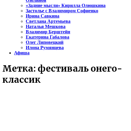
Озолиной
«Задние мысли» Кирилла Олюшкина
Застолье с Владимиром Софиенко
Ирина Савкина
Светлана Артемьева
Наталья Мешкова
Владимир Берштейн
Екатерина Габалова
Олег Липовецкий
Илона Румянцева
Афиша
Метка:
фестиваль онего-
классик