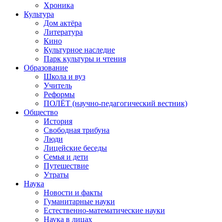
Хроника
Культура
Дом актёра
Литература
Кино
Культурное наследие
Парк культуры и чтения
Образование
Школа и вуз
Учитель
Реформы
ПОЛЁТ (научно-педагогический вестник)
Общество
История
Свободная трибуна
Люди
Лицейские беседы
Семья и дети
Путешествие
Утраты
Наука
Новости и факты
Гуманитарные науки
Естественно-математические науки
Наука в лицах