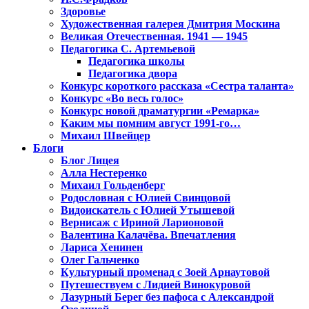
Здоровье
Художественная галерея Дмитрия Москина
Великая Отечественная. 1941 — 1945
Педагогика С. Артемьевой
Педагогика школы
Педагогика двора
Конкурс короткого рассказа «Сестра таланта»
Конкурс «Во весь голос»
Конкурс новой драматургии «Ремарка»
Каким мы помним август 1991-го…
Михаил Швейцер
Блоги
Блог Лицея
Алла Нестеренко
Михаил Гольденберг
Родословная с Юлией Свинцовой
Видоискатель с Юлией Утышевой
Вернисаж с Ириной Ларионовой
Валентина Калачёва. Впечатления
Лариса Хенинен
Олег Гальченко
Культурный променад с Зоей Арнаутовой
Путешествуем с Лидией Винокуровой
Лазурный Берег без пафоса с Александрой