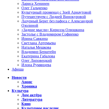
Лариса Хенинен
Олег Гальченко
Культурный променад с Зоей Арнаутовой
Путешествуем с Лидией Винокуровой
Лазурный Берег без пафоса с Александрой
Озолиной
«Задние мысли» Кирилла Олюшкина
Застолье с Владимиром Софиенко
Ирина Савкина
Светлана Артемьева
Наталья Мешкова
Владимир Берштейн
Екатерина Габалова
Олег Липовецкий
Илона Румянцева
Афиша
Новости
Анонс
Хроника
Культура
Дом актёра
Литература
Кино
Культурное наследие