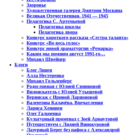
Здоровье
Художественная галерея Дмитрия Москина
Великая Отечественная. 1941 — 1945
Педагогика С. Артемьевой
Педагогика школы
Педагогика двора
Конкурс короткого рассказа «Сестра таланта»
Конкурс «Во весь голос»
Конкурс новой драматургии «Ремарка»
Каким мы помним август 1991-го…
Михаил Швейцер
Блоги
Блог Лицея
Алла Нестеренко
Михаил Гольденберг
Родословная с Юлией Свинцовой
Видоискатель с Юлией Утышевой
Вернисаж с Ириной Ларионовой
Валентина Калачёва. Впечатления
Лариса Хенинен
Олег Гальченко
Культурный променад с Зоей Арнаутовой
Путешествуем с Лидией Винокуровой
Лазурный Берег без пафоса с Александрой