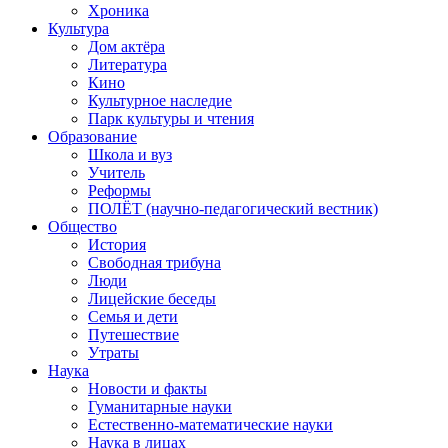
Хроника
Культура
Дом актёра
Литература
Кино
Культурное наследие
Парк культуры и чтения
Образование
Школа и вуз
Учитель
Реформы
ПОЛЁТ (научно-педагогический вестник)
Общество
История
Свободная трибуна
Люди
Лицейские беседы
Семья и дети
Путешествие
Утраты
Наука
Новости и факты
Гуманитарные науки
Естественно-математические науки
Наука в лицах