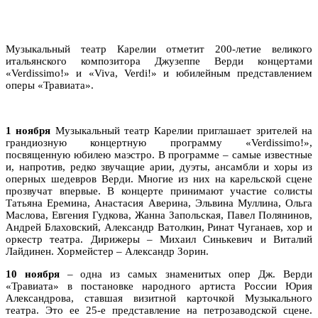
Музыкальный театр Карелии отметит 200-летие великого
итальянского композитора Джузеппе Верди концертами
«Verdissimo!» и «Viva, Verdi!» и юбилейным представлением
оперы «Травиата».
1 ноября
Музыкальный театр Карелии приглашает зрителей на
грандиозную концертную программу «Verdissimo!»,
посвященную юбилею маэстро. В программе – самые известные
и, напротив, редко звучащие арии, дуэты, ансамбли и хоры из
оперных шедевров Верди. Многие из них на карельской сцене
прозвучат впервые. В концерте принимают участие солисты
Татьяна Еремина, Анастасия Аверина, Эльвина Муллина, Ольга
Маслова, Евгения Гудкова, Жанна Запольская, Павел Полянинов,
Андрей Блаховский, Александр Ватолкин, Ринат Чуганаев, хор и
оркестр театра. Дирижеры – Михаил Синькевич и Виталий
Лайдинен. Хормейстер – Александр Зорин.
10 ноября
– одна из самых знаменитых опер Дж. Верди
«Травиата» в постановке народного артиста России Юрия
Александрова, ставшая визитной карточкой Музыкального
театра. Это ее 25-е представление на петрозаводской сцене.