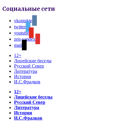
Социальные сети
vkontakte
twitter
youtube
zen-yandex
mail
12+
Лицейские беседы
Русский Север
Литература
История
И.С.Фрадков
12+
Лицейские беседы
Русский Север
Литература
История
И.С.Фрадков