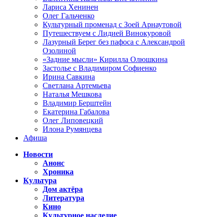
Лариса Хенинен
Олег Гальченко
Культурный променад с Зоей Арнаутовой
Путешествуем с Лидией Винокуровой
Лазурный Берег без пафоса с Александрой
Озолиной
«Задние мысли» Кирилла Олюшкина
Застолье с Владимиром Софиенко
Ирина Савкина
Светлана Артемьева
Наталья Мешкова
Владимир Берштейн
Екатерина Габалова
Олег Липовецкий
Илона Румянцева
Афиша
Новости
Анонс
Хроника
Культура
Дом актёра
Литература
Кино
Культурное наследие