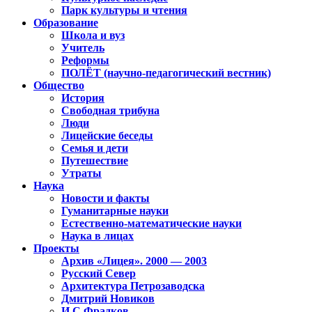
Парк культуры и чтения
Образование
Школа и вуз
Учитель
Реформы
ПОЛЁТ (научно-педагогический вестник)
Общество
История
Свободная трибуна
Люди
Лицейские беседы
Семья и дети
Путешествие
Утраты
Наука
Новости и факты
Гуманитарные науки
Естественно-математические науки
Наука в лицах
Проекты
Архив «Лицея». 2000 — 2003
Русский Север
Архитектура Петрозаводска
Дмитрий Новиков
И.С.Фрадков