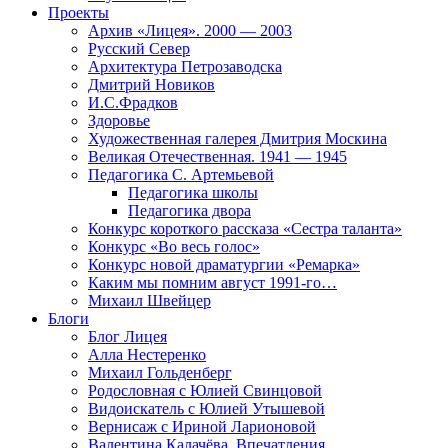
Проекты
Архив «Лицея». 2000 — 2003
Русский Север
Архитектура Петрозаводска
Дмитрий Новиков
И.С.Фрадков
Здоровье
Художественная галерея Дмитрия Москина
Великая Отечественная. 1941 — 1945
Педагогика С. Артемьевой
Педагогика школы
Педагогика двора
Конкурс короткого рассказа «Сестра таланта»
Конкурс «Во весь голос»
Конкурс новой драматургии «Ремарка»
Каким мы помним август 1991-го…
Михаил Швейцер
Блоги
Блог Лицея
Алла Нестеренко
Михаил Гольденберг
Родословная с Юлией Свинцовой
Видоискатель с Юлией Утышевой
Вернисаж с Ириной Ларионовой
Валентина Калачёва. Впечатления