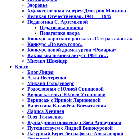
Здоровье
Художественная галерея Дмитрия Москина
Великая Отечественная. 1941 — 1945
Педагогика С. Артемьевой
Педагогика школы
Педагогика двора
Конкурс короткого рассказа «Сестра таланта»
Конкурс «Во весь голос»
Конкурс новой драматургии «Ремарка»
Каким мы помним август 1991-го…
Михаил Швейцер
Блоги
Блог Лицея
Алла Нестеренко
Михаил Гольденберг
Родословная с Юлией Свинцовой
Видоискатель с Юлией Утышевой
Вернисаж с Ириной Ларионовой
Валентина Калачёва. Впечатления
Лариса Хенинен
Олег Гальченко
Культурный променад с Зоей Арнаутовой
Путешествуем с Лидией Винокуровой
Лазурный Берег без пафоса с Александрой