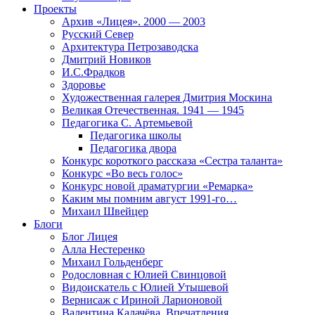
Проекты
Архив «Лицея». 2000 — 2003
Русский Север
Архитектура Петрозаводска
Дмитрий Новиков
И.С.Фрадков
Здоровье
Художественная галерея Дмитрия Москина
Великая Отечественная. 1941 — 1945
Педагогика С. Артемьевой
Педагогика школы
Педагогика двора
Конкурс короткого рассказа «Сестра таланта»
Конкурс «Во весь голос»
Конкурс новой драматургии «Ремарка»
Каким мы помним август 1991-го…
Михаил Швейцер
Блоги
Блог Лицея
Алла Нестеренко
Михаил Гольденберг
Родословная с Юлией Свинцовой
Видоискатель с Юлией Утышевой
Вернисаж с Ириной Ларионовой
Валентина Калачёва. Впечатления