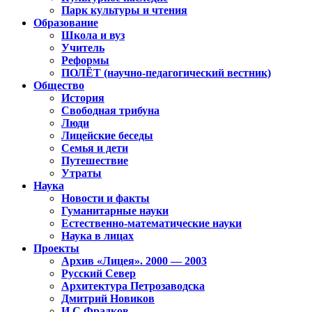
Парк культуры и чтения
Образование
Школа и вуз
Учитель
Реформы
ПОЛЁТ (научно-педагогический вестник)
Общество
История
Свободная трибуна
Люди
Лицейские беседы
Семья и дети
Путешествие
Утраты
Наука
Новости и факты
Гуманитарные науки
Естественно-математические науки
Наука в лицах
Проекты
Архив «Лицея». 2000 — 2003
Русский Север
Архитектура Петрозаводска
Дмитрий Новиков
И.С.Фрадков