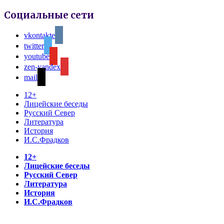
Социальные сети
vkontakte
twitter
youtube
zen-yandex
mail
12+
Лицейские беседы
Русский Север
Литература
История
И.С.Фрадков
12+
Лицейские беседы
Русский Север
Литература
История
И.С.Фрадков