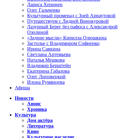
Лариса Хенинен
Олег Гальченко
Культурный променад с Зоей Арнаутовой
Путешествуем с Лидией Винокуровой
Лазурный Берег без пафоса с Александрой
Озолиной
«Задние мысли» Кирилла Олюшкина
Застолье с Владимиром Софиенко
Ирина Савкина
Светлана Артемьева
Наталья Мешкова
Владимир Берштейн
Екатерина Габалова
Олег Липовецкий
Илона Румянцева
Афиша
Новости
Анонс
Хроника
Культура
Дом актёра
Литература
Кино
Культурное наследие