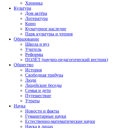
Хроника
Культура
Дом актёра
Литература
Кино
Культурное наследие
Парк культуры и чтения
Образование
Школа и вуз
Учитель
Реформы
ПОЛЁТ (научно-педагогический вестник)
Общество
История
Свободная трибуна
Люди
Лицейские беседы
Семья и дети
Путешествие
Утраты
Наука
Новости и факты
Гуманитарные науки
Естественно-математические науки
Наука в лицах