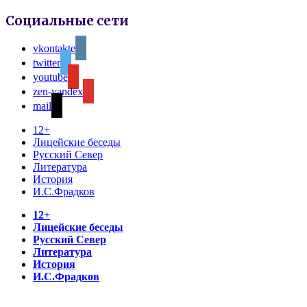
Социальные сети
vkontakte
twitter
youtube
zen-yandex
mail
12+
Лицейские беседы
Русский Север
Литература
История
И.С.Фрадков
12+
Лицейские беседы
Русский Север
Литература
История
И.С.Фрадков