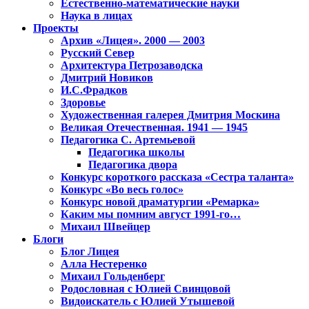
Естественно-математические науки
Наука в лицах
Проекты
Архив «Лицея». 2000 — 2003
Русский Север
Архитектура Петрозаводска
Дмитрий Новиков
И.С.Фрадков
Здоровье
Художественная галерея Дмитрия Москина
Великая Отечественная. 1941 — 1945
Педагогика С. Артемьевой
Педагогика школы
Педагогика двора
Конкурс короткого рассказа «Сестра таланта»
Конкурс «Во весь голос»
Конкурс новой драматургии «Ремарка»
Каким мы помним август 1991-го…
Михаил Швейцер
Блоги
Блог Лицея
Алла Нестеренко
Михаил Гольденберг
Родословная с Юлией Свинцовой
Видоискатель с Юлией Утышевой