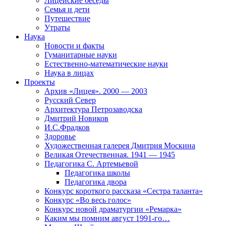
Лицейские беседы
Семья и дети
Путешествие
Утраты
Наука
Новости и факты
Гуманитарные науки
Естественно-математические науки
Наука в лицах
Проекты
Архив «Лицея». 2000 — 2003
Русский Север
Архитектура Петрозаводска
Дмитрий Новиков
И.С.Фрадков
Здоровье
Художественная галерея Дмитрия Москина
Великая Отечественная. 1941 — 1945
Педагогика С. Артемьевой
Педагогика школы
Педагогика двора
Конкурс короткого рассказа «Сестра таланта»
Конкурс «Во весь голос»
Конкурс новой драматургии «Ремарка»
Каким мы помним август 1991-го…