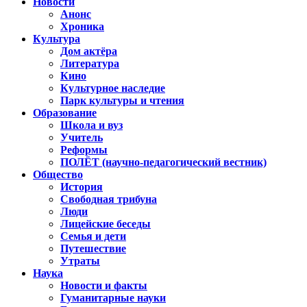
Новости
Анонс
Хроника
Культура
Дом актёра
Литература
Кино
Культурное наследие
Парк культуры и чтения
Образование
Школа и вуз
Учитель
Реформы
ПОЛЁТ (научно-педагогический вестник)
Общество
История
Свободная трибуна
Люди
Лицейские беседы
Семья и дети
Путешествие
Утраты
Наука
Новости и факты
Гуманитарные науки