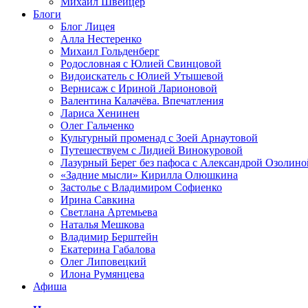
Михаил Швейцер
Блоги
Блог Лицея
Алла Нестеренко
Михаил Гольденберг
Родословная с Юлией Свинцовой
Видоискатель с Юлией Утышевой
Вернисаж с Ириной Ларионовой
Валентина Калачёва. Впечатления
Лариса Хенинен
Олег Гальченко
Культурный променад с Зоей Арнаутовой
Путешествуем с Лидией Винокуровой
Лазурный Берег без пафоса с Александрой Озолино
«Задние мысли» Кирилла Олюшкина
Застолье с Владимиром Софиенко
Ирина Савкина
Светлана Артемьева
Наталья Мешкова
Владимир Берштейн
Екатерина Габалова
Олег Липовецкий
Илона Румянцева
Афиша