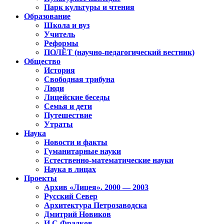
Парк культуры и чтения
Образование
Школа и вуз
Учитель
Реформы
ПОЛЁТ (научно-педагогический вестник)
Общество
История
Свободная трибуна
Люди
Лицейские беседы
Семья и дети
Путешествие
Утраты
Наука
Новости и факты
Гуманитарные науки
Естественно-математические науки
Наука в лицах
Проекты
Архив «Лицея». 2000 — 2003
Русский Север
Архитектура Петрозаводска
Дмитрий Новиков
И.С.Фрадков