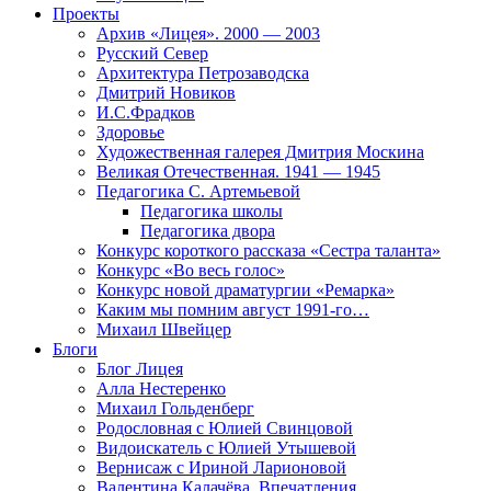
Проекты
Архив «Лицея». 2000 — 2003
Русский Север
Архитектура Петрозаводска
Дмитрий Новиков
И.С.Фрадков
Здоровье
Художественная галерея Дмитрия Москина
Великая Отечественная. 1941 — 1945
Педагогика С. Артемьевой
Педагогика школы
Педагогика двора
Конкурс короткого рассказа «Сестра таланта»
Конкурс «Во весь голос»
Конкурс новой драматургии «Ремарка»
Каким мы помним август 1991-го…
Михаил Швейцер
Блоги
Блог Лицея
Алла Нестеренко
Михаил Гольденберг
Родословная с Юлией Свинцовой
Видоискатель с Юлией Утышевой
Вернисаж с Ириной Ларионовой
Валентина Калачёва. Впечатления