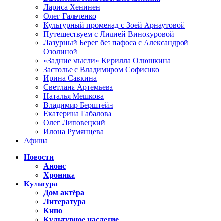
Лариса Хенинен
Олег Гальченко
Культурный променад с Зоей Арнаутовой
Путешествуем с Лидией Винокуровой
Лазурный Берег без пафоса с Александрой
Озолиной
«Задние мысли» Кирилла Олюшкина
Застолье с Владимиром Софиенко
Ирина Савкина
Светлана Артемьева
Наталья Мешкова
Владимир Берштейн
Екатерина Габалова
Олег Липовецкий
Илона Румянцева
Афиша
Новости
Анонс
Хроника
Культура
Дом актёра
Литература
Кино
Культурное наследие