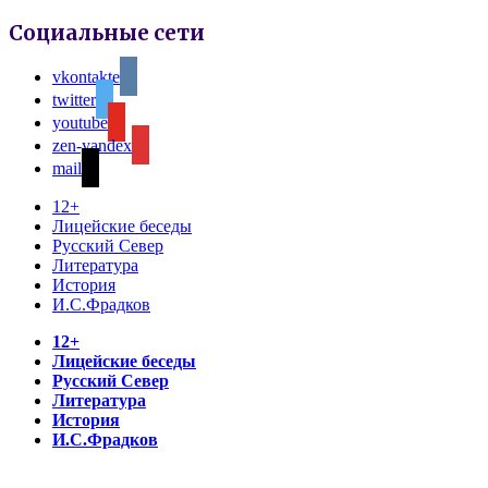
Социальные сети
vkontakte
twitter
youtube
zen-yandex
mail
12+
Лицейские беседы
Русский Север
Литература
История
И.С.Фрадков
12+
Лицейские беседы
Русский Север
Литература
История
И.С.Фрадков