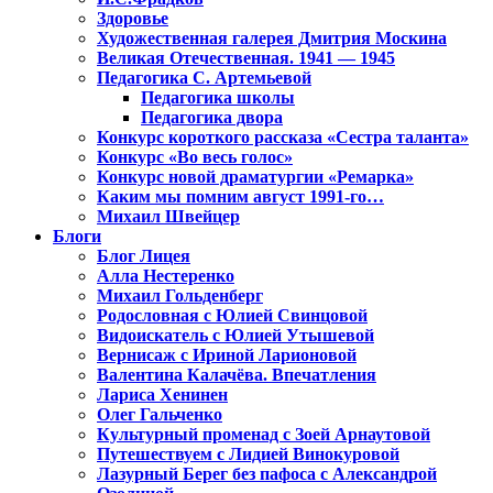
Здоровье
Художественная галерея Дмитрия Москина
Великая Отечественная. 1941 — 1945
Педагогика С. Артемьевой
Педагогика школы
Педагогика двора
Конкурс короткого рассказа «Сестра таланта»
Конкурс «Во весь голос»
Конкурс новой драматургии «Ремарка»
Каким мы помним август 1991-го…
Михаил Швейцер
Блоги
Блог Лицея
Алла Нестеренко
Михаил Гольденберг
Родословная с Юлией Свинцовой
Видоискатель с Юлией Утышевой
Вернисаж с Ириной Ларионовой
Валентина Калачёва. Впечатления
Лариса Хенинен
Олег Гальченко
Культурный променад с Зоей Арнаутовой
Путешествуем с Лидией Винокуровой
Лазурный Берег без пафоса с Александрой