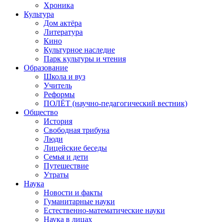
Хроника
Культура
Дом актёра
Литература
Кино
Культурное наследие
Парк культуры и чтения
Образование
Школа и вуз
Учитель
Реформы
ПОЛЁТ (научно-педагогический вестник)
Общество
История
Свободная трибуна
Люди
Лицейские беседы
Семья и дети
Путешествие
Утраты
Наука
Новости и факты
Гуманитарные науки
Естественно-математические науки
Наука в лицах