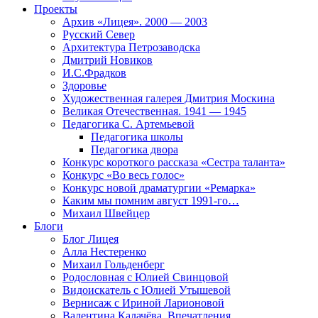
Проекты
Архив «Лицея». 2000 — 2003
Русский Север
Архитектура Петрозаводска
Дмитрий Новиков
И.С.Фрадков
Здоровье
Художественная галерея Дмитрия Москина
Великая Отечественная. 1941 — 1945
Педагогика С. Артемьевой
Педагогика школы
Педагогика двора
Конкурс короткого рассказа «Сестра таланта»
Конкурс «Во весь голос»
Конкурс новой драматургии «Ремарка»
Каким мы помним август 1991-го…
Михаил Швейцер
Блоги
Блог Лицея
Алла Нестеренко
Михаил Гольденберг
Родословная с Юлией Свинцовой
Видоискатель с Юлией Утышевой
Вернисаж с Ириной Ларионовой
Валентина Калачёва. Впечатления