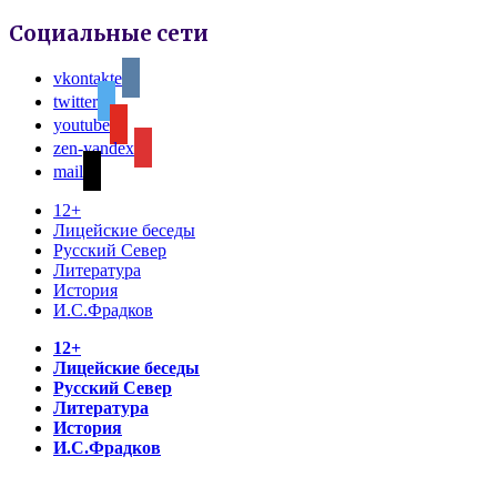
Социальные сети
vkontakte
twitter
youtube
zen-yandex
mail
12+
Лицейские беседы
Русский Север
Литература
История
И.С.Фрадков
12+
Лицейские беседы
Русский Север
Литература
История
И.С.Фрадков