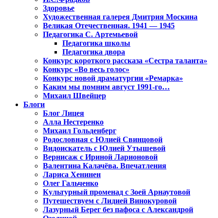
Здоровье
Художественная галерея Дмитрия Москина
Великая Отечественная. 1941 — 1945
Педагогика С. Артемьевой
Педагогика школы
Педагогика двора
Конкурс короткого рассказа «Сестра таланта»
Конкурс «Во весь голос»
Конкурс новой драматургии «Ремарка»
Каким мы помним август 1991-го…
Михаил Швейцер
Блоги
Блог Лицея
Алла Нестеренко
Михаил Гольденберг
Родословная с Юлией Свинцовой
Видоискатель с Юлией Утышевой
Вернисаж с Ириной Ларионовой
Валентина Калачёва. Впечатления
Лариса Хенинен
Олег Гальченко
Культурный променад с Зоей Арнаутовой
Путешествуем с Лидией Винокуровой
Лазурный Берег без пафоса с Александрой