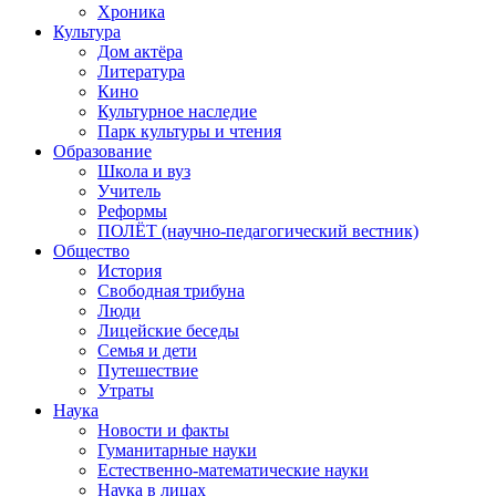
Хроника
Культура
Дом актёра
Литература
Кино
Культурное наследие
Парк культуры и чтения
Образование
Школа и вуз
Учитель
Реформы
ПОЛЁТ (научно-педагогический вестник)
Общество
История
Свободная трибуна
Люди
Лицейские беседы
Семья и дети
Путешествие
Утраты
Наука
Новости и факты
Гуманитарные науки
Естественно-математические науки
Наука в лицах