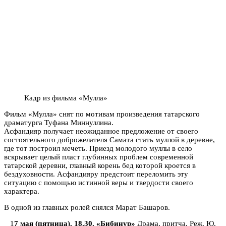
Кадр из фильма «Мулла»
Фильм «Мулла» снят по мотивам произведения татарского
драматурга Туфана Миннуллина.
Асфандияр получает неожиданное предложение от своего
состоятельного доброжелателя Самата стать муллой в деревне,
где тот построил мечеть. Приезд молодого муллы в село
вскрывает целый пласт глубинных проблем современной
татарской деревни, главный корень бед которой кроется в
бездуховности. Асфандияру предстоит переломить эту
ситуацию с помощью истинной веры и твердости своего
характера.
В одной из главных ролей снялся Марат Башаров.
1
7 мая (пятница). 18.30. «Бибинур»
Драма, притча. Реж. Ю.