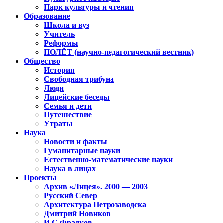
Парк культуры и чтения
Образование
Школа и вуз
Учитель
Реформы
ПОЛЁТ (научно-педагогический вестник)
Общество
История
Свободная трибуна
Люди
Лицейские беседы
Семья и дети
Путешествие
Утраты
Наука
Новости и факты
Гуманитарные науки
Естественно-математические науки
Наука в лицах
Проекты
Архив «Лицея». 2000 — 2003
Русский Север
Архитектура Петрозаводска
Дмитрий Новиков
И.С.Фрадков