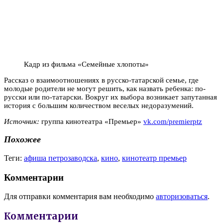
Кадр из фильма «Семейные хлопоты»
Рассказ о взаимоотношениях в русско-татарской семье, где
молодые родители не могут решить, как назвать ребенка: по-
русски или по-татарски. Вокруг их выбора возникает запутанная
история с большим количеством веселых недоразумений.
Источник:
группа кинотеатра «Премьер»
vk.com/premierptz
Похожее
Теги:
афиша петрозаводска
,
кино
,
кинотеатр премьер
Комментарии
Для отправки комментария вам необходимо
авторизоваться
.
Комментарии