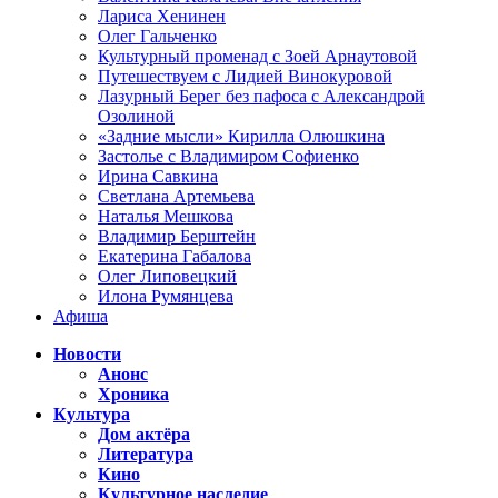
Лариса Хенинен
Олег Гальченко
Культурный променад с Зоей Арнаутовой
Путешествуем с Лидией Винокуровой
Лазурный Берег без пафоса с Александрой
Озолиной
«Задние мысли» Кирилла Олюшкина
Застолье с Владимиром Софиенко
Ирина Савкина
Светлана Артемьева
Наталья Мешкова
Владимир Берштейн
Екатерина Габалова
Олег Липовецкий
Илона Румянцева
Афиша
Новости
Анонс
Хроника
Культура
Дом актёра
Литература
Кино
Культурное наследие