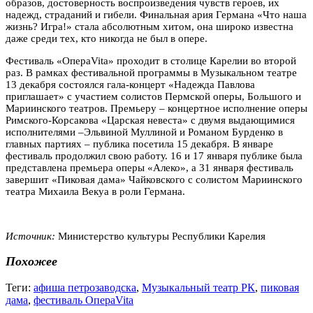
образов, достоверность воспроизведения чувств героев, их
надежд, страданий и гибели. Финальная ария Германа «Что наша
жизнь? Игра!» стала абсолютным хитом, она широко известна
даже среди тех, кто никогда не был в опере.
Фестиваль «ОпераVita» проходит в столице Карелии во второй
раз. В рамках фестивальной программы в Музыкальном театре
13 декабря состоялся гала-концерт «Надежда Павлова
приглашает» с участием солистов Пермской оперы, Большого и
Мариинского театров. Премьеру – концертное исполнение оперы
Римского-Корсакова «Царская невеста» с двумя выдающимися
исполнителями –Эльвиной Муллиной и Романом Бурденко в
главных партиях – публика посетила 15 декабря. В январе
фестиваль продолжил свою работу. 16 и 17 января публике была
представлена премьера оперы «Алеко», а 31 января фестиваль
завершит «Пиковая дама» Чайковского с солистом Мариинского
театра Михаила Векуа в роли Германа.
Источник:
Министерство культуры Республики Карелия
Похожее
Теги:
афиша петрозаводска
,
Музыкальный театр РК
,
пиковая
дама
,
фестиваль ОпераVita