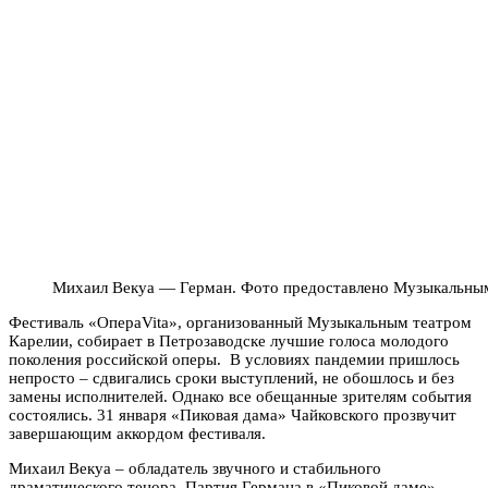
Михаил Векуа — Герман. Фото предоставлено Музыкальны
Фестиваль «ОпераVita», организованный Музыкальным театром
Карелии, собирает в Петрозаводске лучшие голоса молодого
поколения российской оперы. В условиях пандемии пришлось
непросто – сдвигались сроки выступлений, не обошлось и без
замены исполнителей. Однако все обещанные зрителям события
состоялись. 31 января «Пиковая дама» Чайковского прозвучит
завершающим аккордом фестиваля.
Михаил Векуа – обладатель звучного и стабильного
драматического тенора. Партия Германа в «Пиковой даме» –