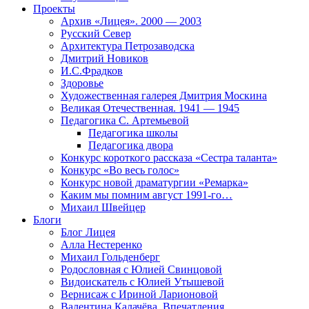
Проекты
Архив «Лицея». 2000 — 2003
Русский Север
Архитектура Петрозаводска
Дмитрий Новиков
И.С.Фрадков
Здоровье
Художественная галерея Дмитрия Москина
Великая Отечественная. 1941 — 1945
Педагогика С. Артемьевой
Педагогика школы
Педагогика двора
Конкурс короткого рассказа «Сестра таланта»
Конкурс «Во весь голос»
Конкурс новой драматургии «Ремарка»
Каким мы помним август 1991-го…
Михаил Швейцер
Блоги
Блог Лицея
Алла Нестеренко
Михаил Гольденберг
Родословная с Юлией Свинцовой
Видоискатель с Юлией Утышевой
Вернисаж с Ириной Ларионовой
Валентина Калачёва. Впечатления