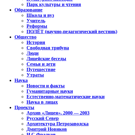
Парк культуры и чтения
Образование
Школа и вуз
Учитель
Реформы
ПОЛЁТ (научно-педагогический вестник)
Общество
История
Свободная трибуна
Люди
Лицейские беседы
Семья и дети
Путешествие
Утраты
Наука
Новости и факты
Гуманитарные науки
Естественно-математические науки
Наука в лицах
Проекты
Архив «Лицея». 2000 — 2003
Русский Север
Архитектура Петрозаводска
Дмитрий Новиков
И.С.Фрадков