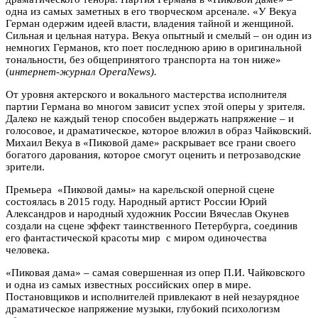
одна из самых заметных в его творческом арсенале. «У Векуа
Герман одержим идеей власти, владения тайной и женщиной.
Сильная и цельная натура. Векуа опытный и смелый – он один из
немногих Германов, кто поет последнюю арию в оригинальной
тональности, без общепринятого транспорта на тон ниже»
(
интернет-журнал OperaNews).
От уровня актерского и вокального мастерства исполнителя
партии Германа во многом зависит успех этой оперы у зрителя.
Далеко не каждый тенор способен выдержать напряжение – и
голосовое, и драматическое, которое вложил в образ Чайковский.
Михаил Векуа в «Пиковой даме» раскрывает все грани своего
богатого дарования, которое смогут оценить и петрозаводские
зрители.
Премьера «Пиковой дамы» на карельской оперной сцене
состоялась в 2015 году. Народный артист России Юрий
Александров и народный художник России Вячеслав Окунев
создали на сцене эффект таинственного Петербурга, соединив
его фантастической красоты мир с миром одиночества
человека.
«Пиковая дама» – самая совершенная из опер П.И. Чайковского
и одна из самых известных российских опер в мире.
Постановщиков и исполнителей привлекают в ней незаурядное
драматическое напряжение музыки, глубокий психологизм