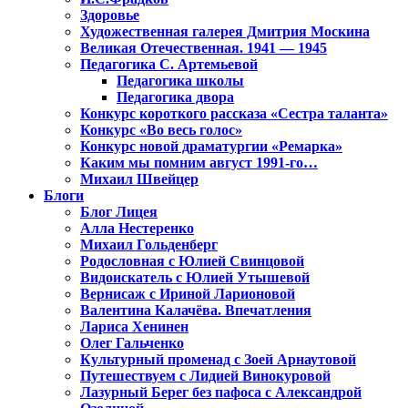
Здоровье
Художественная галерея Дмитрия Москина
Великая Отечественная. 1941 — 1945
Педагогика С. Артемьевой
Педагогика школы
Педагогика двора
Конкурс короткого рассказа «Сестра таланта»
Конкурс «Во весь голос»
Конкурс новой драматургии «Ремарка»
Каким мы помним август 1991-го…
Михаил Швейцер
Блоги
Блог Лицея
Алла Нестеренко
Михаил Гольденберг
Родословная с Юлией Свинцовой
Видоискатель с Юлией Утышевой
Вернисаж с Ириной Ларионовой
Валентина Калачёва. Впечатления
Лариса Хенинен
Олег Гальченко
Культурный променад с Зоей Арнаутовой
Путешествуем с Лидией Винокуровой
Лазурный Берег без пафоса с Александрой