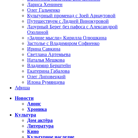
Лариса Хенинен
Олег Гальченко
Культурный променад с Зоей Арнаутовой
Путешествуем с Лидией Винокуровой
Лазурный Берег без пафоса с Александрой
Озолиной
«Задние мысли» Кирилла Олюшкина
Застолье с Владимиром Софиенко
Ирина Савкина
Светлана Артемьева
Наталья Мешкова
Владимир Берштейн
Екатерина Габалова
Олег Липовецкий
Илона Румянцева
Афиша
Новости
Анонс
Хроника
Культура
Дом актёра
Литература
Кино
Культурное наследие