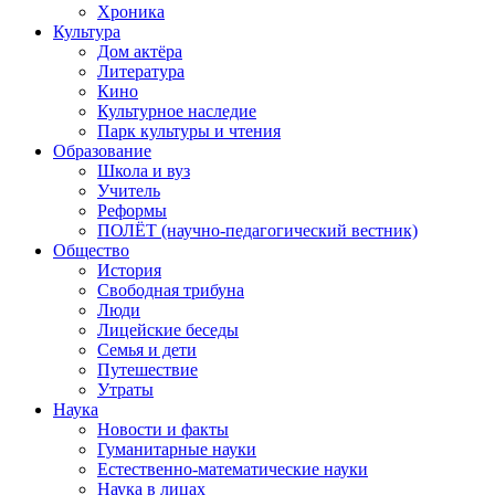
Хроника
Культура
Дом актёра
Литература
Кино
Культурное наследие
Парк культуры и чтения
Образование
Школа и вуз
Учитель
Реформы
ПОЛЁТ (научно-педагогический вестник)
Общество
История
Свободная трибуна
Люди
Лицейские беседы
Семья и дети
Путешествие
Утраты
Наука
Новости и факты
Гуманитарные науки
Естественно-математические науки
Наука в лицах