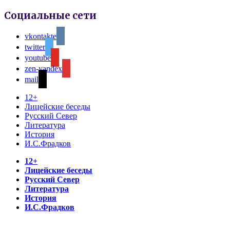
Социальные сети
vkontakte
twitter
youtube
zen-yandex
mail
12+
Лицейские беседы
Русский Север
Литература
История
И.С.Фрадков
12+
Лицейские беседы
Русский Север
Литература
История
И.С.Фрадков