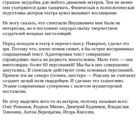
страшно неудобна для любого движения актеров. Тем не менее
они ухитряются даже танцевать. Физическая и психологическая
подготовка актеров театра кукол вызывает восхищение.
Не могу сказать, что спектакли Янушкевича мне были не
интересны, но я постоянно ощущал пытку творчеством
создателей мощных инсталляций.
Перед походом в театр я перечел пьесу. Наверное, сделал это
зря. Потому что, плохо помня сюжет, я бы острее воспринимал
сокращенный текст. Адаптирован текст совершенно
справедливо: пьеса на редкость многословна. Мало того — она
многолюдна: более 60 персонажей! Мы бы в них совершенно
запутались. В спектакле действуют семь основных персонажей.
Причем эти же семеро (точнее, шестеро — Роксану не считаем)
создают целый полк гвардейцев. И сделано это талантливо.
Этакие современные супермены с налетом мушкетерской
ностальгии.
Не хочу выделять кого-то из актеров, поэтому называю всех:
Олег Романов, Родион Михно, Дмитрий Будников, Владислав
Тимонин, Антон Верещагин, Игорь Киселев.