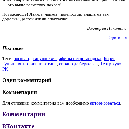
Александра Козина на головоломном сценическом пространстве
— это выше всяческих похвал!
Потрясающе! Лайков, лайков, перепостов, аншлагов вам,
дорогие! Долгой жизни спектаклю!
Виктория Никитина
Оригинал
Похожее
Теги:
александр янушкевич
,
афиша петрозаводска
,
Борис
Гущин
,
виктория никитина
,
сирано де бержерак
,
Театр кукол
РК
Один комментарий
Комментарии
Для отправки комментария вам необходимо
авторизоваться
.
Комментарии
ВКонтакте