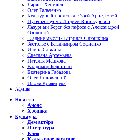
Лариса Хенинен
Олег Гальченко
Культурный променад с Зоей Арнаутовой
Путешествуем с Лидией Винокуровой
Лазурный Берег без пафоса с Александрой
Озолиной
«Задние мысли» Кирилла Олюшкина
Застолье с Владимиром Софиенко
Ирина Савкина
Светлана Артемьева
Наталья Мешкова
Владимир Берштейн
Екатерина Габалова
Олег Липовецкий
Илона Румянцева
Афиша
Новости
Анонс
Хроника
Культура
Дом актёра
Литература
Кино
Культурное наследие