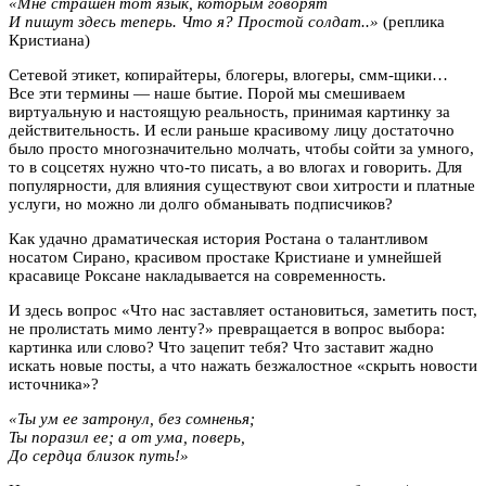
«Мне страшен тот язык, которым говорят
И пишут здесь теперь. Что я? Простой солдат..»
(реплика
Кристиана)
Сетевой этикет, копирайтеры, блогеры, влогеры, смм-щики…
Все эти термины — наше бытие. Порой мы смешиваем
виртуальную и настоящую реальность, принимая картинку за
действительность. И если раньше красивому лицу достаточно
было просто многозначительно молчать, чтобы сойти за умного,
то в соцсетях нужно что-то писать, а во влогах и говорить. Для
популярности, для влияния существуют свои хитрости и платные
услуги, но можно ли долго обманывать подписчиков?
Как удачно драматическая история Ростана о талантливом
носатом Сирано, красивом простаке Кристиане и умнейшей
красавице Роксане накладывается на современность.
И здесь вопрос «Что нас заставляет остановиться, заметить пост,
не пролистать мимо ленту?» превращается в вопрос выбора:
картинка или слово? Что зацепит тебя? Что заставит жадно
искать новые посты, а что нажать безжалостное «скрыть новости
источника»?
«Ты ум ее затронул, без сомненья;
Ты поразил ее; а от ума, поверь,
До сердца близок путь!»