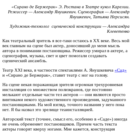
«Сирано де Бержерак» Э. Ростана в Театре кукол Карелии.
Режиссер — Александр Янушкевич. Сценография — Александр
Янушкевич, Татьяна Нерсисян.
Художник-технолог сценической конструкции — Александра
Клеветенко
Как театральный зритель я все-таки остаюсь в XX веке. Весь мой
век главным на сцене был актер, доносивший до меня мысль
автора в понимании постановщика. Режиссер умирал в актере, а
сценография, музыка, свет и цвет помогали создавать
сценический ансамбль.
Театр XXI века, в частности спектаклями А. Янушкевича
«Сад»
и «Сирано де Бержерак», ставит театр с ног на голову.
На сцене некая поражающая зрителя огромная трехуровневая
инсталляция со множеством полиэкранов, где постоянно
мелькают отдельные части тел актеров — они являются просто
винтиками некого художественного произведения, задуманного
постановщиками. На мой взгляд, точного названия у него пока
нет. Я бы назвал это зрелище теаинсталляцией.
Авторский текст (точнее, смысл его, особенно в «Саде») иногда
не очень обременяет постановщиков. Причем часть текста
актеры говорят кверху ногами. Мне кажется, конструкция