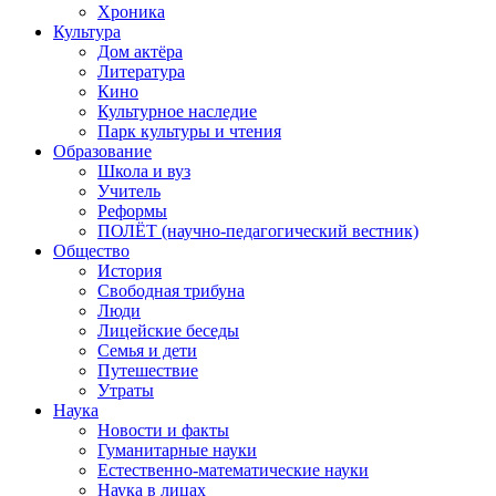
Хроника
Культура
Дом актёра
Литература
Кино
Культурное наследие
Парк культуры и чтения
Образование
Школа и вуз
Учитель
Реформы
ПОЛЁТ (научно-педагогический вестник)
Общество
История
Свободная трибуна
Люди
Лицейские беседы
Семья и дети
Путешествие
Утраты
Наука
Новости и факты
Гуманитарные науки
Естественно-математические науки
Наука в лицах