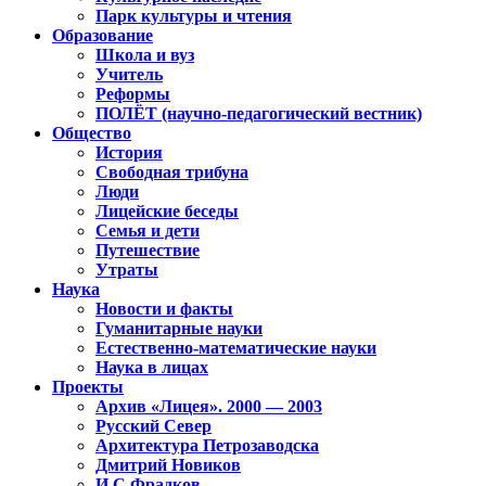
Парк культуры и чтения
Образование
Школа и вуз
Учитель
Реформы
ПОЛЁТ (научно-педагогический вестник)
Общество
История
Свободная трибуна
Люди
Лицейские беседы
Семья и дети
Путешествие
Утраты
Наука
Новости и факты
Гуманитарные науки
Естественно-математические науки
Наука в лицах
Проекты
Архив «Лицея». 2000 — 2003
Русский Север
Архитектура Петрозаводска
Дмитрий Новиков
И.С.Фрадков