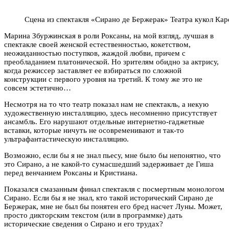
Сцена из спектакля «Сирано де Бержерак» Театра кукол Ка
Марина Збуржинская в роли Роксаны, на мой взгляд, лучшая в
спектакле своей женской естественностью, кокетством,
неожиданностью поступков, жаждой любви, причем с
преобладанием платонической. Но зрителям обидно за актрису,
когда режиссер заставляет ее взбираться по сложной
конструкции с первого уровня на третий. К тому же это не
совсем эстетично…
Несмотря на то что театр показал нам не спектакль, а некую
художественную инсталляцию, здесь несомненно присутствует
ансамбль. Его нарушают отдельные интернетно-гаджетные
вставки, которые ничуть не осовременивают и так-то
ультрафантастическую инсталляцию.
Возможно, если бы я не знал пьесу, мне было бы непонятно, что
это Сирано, а не какой-то сумасшедший задерживает де Гиша
перед венчанием Роксаны и Кристиана.
Показался смазанным финал спектакля с посмертным монологом
Сирано. Если бы я не знал, кто такой исторический Сирано де
Бержерак, мне не был бы понятен его бред насчет Луны. Может,
просто дикторским текстом (или в программке) дать
исторические сведения о Сирано и его трудах?