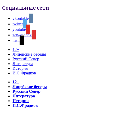
Социальные сети
vkontakte
twitter
youtube
zen-yandex
mail
12+
Лицейские беседы
Русский Север
Литература
История
И.С.Фрадков
12+
Лицейские беседы
Русский Север
Литература
История
И.С.Фрадков