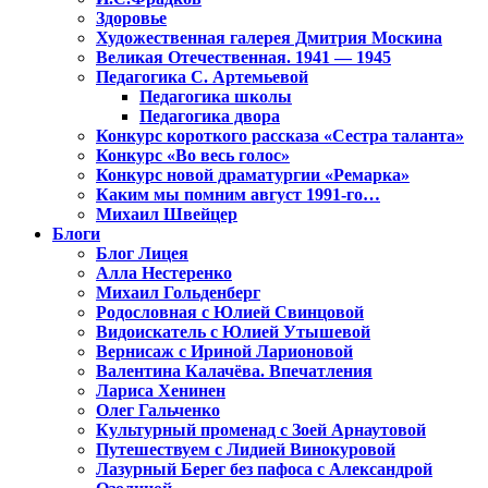
Здоровье
Художественная галерея Дмитрия Москина
Великая Отечественная. 1941 — 1945
Педагогика С. Артемьевой
Педагогика школы
Педагогика двора
Конкурс короткого рассказа «Сестра таланта»
Конкурс «Во весь голос»
Конкурс новой драматургии «Ремарка»
Каким мы помним август 1991-го…
Михаил Швейцер
Блоги
Блог Лицея
Алла Нестеренко
Михаил Гольденберг
Родословная с Юлией Свинцовой
Видоискатель с Юлией Утышевой
Вернисаж с Ириной Ларионовой
Валентина Калачёва. Впечатления
Лариса Хенинен
Олег Гальченко
Культурный променад с Зоей Арнаутовой
Путешествуем с Лидией Винокуровой
Лазурный Берег без пафоса с Александрой