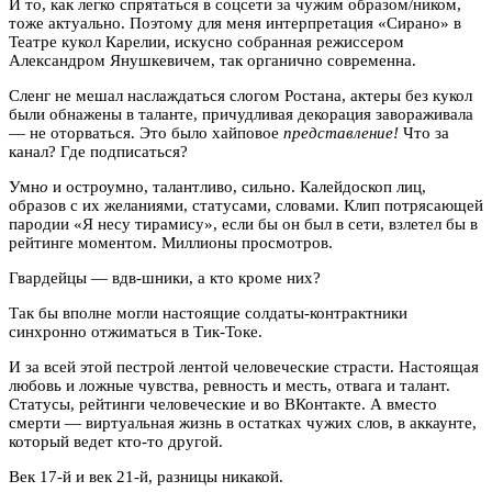
И то, как легко спрятаться в соцсети за чужим образом/ником,
тоже актуально. Поэтому для меня интерпретация «Сирано» в
Театре кукол Карелии, искусно собранная режиссером
Александром Янушкевичем, так органично современна.
Сленг не мешал наслаждаться слогом Ростана, актеры без кукол
были обнажены в таланте, причудливая декорация завораживала
— не оторваться. Это было хайповое
представление!
Что за
канал? Где подписаться?
Умн
о
и остроумно, талантливо, сильно. Калейдоскоп лиц,
образов с их желаниями, статусами, словами. Клип потрясающей
пародии «Я несу тирамису», если бы он был в сети, взлетел бы в
рейтинге моментом. Миллионы просмотров.
Гвардейцы — вдв-шники, а кто кроме них?
Так бы вполне могли настоящие солдаты-контрактники
синхронно отжиматься в Тик-Токе.
И за всей этой пестрой лентой человеческие страсти. Настоящая
любовь и ложные чувства, ревность и месть, отвага и талант.
Статусы, рейтинги человеческие и во ВКонтакте. А вместо
смерти — виртуальная жизнь в остатках чужих слов, в аккаунте,
который ведет кто-то другой.
Век 17-й и век 21-й, разницы никакой.