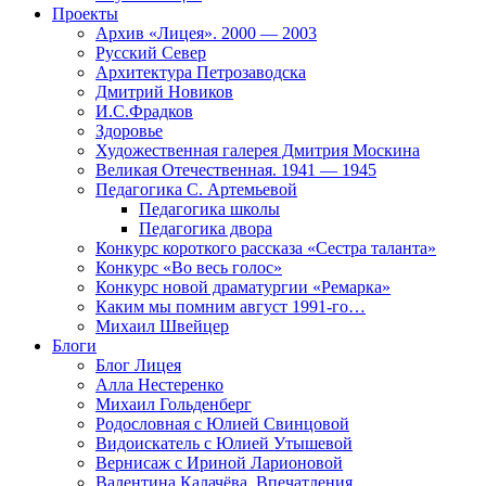
Проекты
Архив «Лицея». 2000 — 2003
Русский Север
Архитектура Петрозаводска
Дмитрий Новиков
И.С.Фрадков
Здоровье
Художественная галерея Дмитрия Москина
Великая Отечественная. 1941 — 1945
Педагогика С. Артемьевой
Педагогика школы
Педагогика двора
Конкурс короткого рассказа «Сестра таланта»
Конкурс «Во весь голос»
Конкурс новой драматургии «Ремарка»
Каким мы помним август 1991-го…
Михаил Швейцер
Блоги
Блог Лицея
Алла Нестеренко
Михаил Гольденберг
Родословная с Юлией Свинцовой
Видоискатель с Юлией Утышевой
Вернисаж с Ириной Ларионовой
Валентина Калачёва. Впечатления