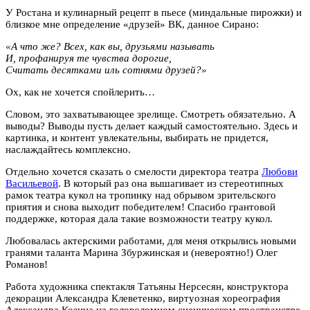
У Ростана и кулинарный рецепт в пьесе (миндальные пирожки) и
близкое мне определение «друзей» ВК, данное Сирано:
«А что же? Всех, как вы, друзьями называть
И, профанируя те чувства дорогие,
Считать десятками иль сотнями друзей?»
Ох, как не хочется спойлерить…
Словом, это захватывающее зрелище. Смотреть обязательно. А
выводы? Выводы пусть делает каждый самостоятельно. Здесь и
картинка, и контент увлекательны, выбирать не придется,
наслаждайтесь комплексно.
Отдельно хочется сказать о смелости директора театра
Любови
Васильевой
. В который раз она вышагивает из стереотипных
рамок театра кукол на тропинку над обрывом зрительского
приятия и снова выходит победителем! Спасибо грантовой
поддержке, которая дала такие возможности театру кукол.
Любовалась актерскими работами, для меня открылись новыми
гранями таланта Марина Збуржинская и (невероятно!) Олег
Романов!
Работа художника спектакля Татьяны Нерсесян, конструктора
декорации Александра Клеветенко, виртуозная хореография