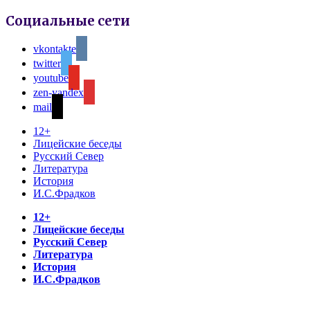
Социальные сети
vkontakte
twitter
youtube
zen-yandex
mail
12+
Лицейские беседы
Русский Север
Литература
История
И.С.Фрадков
12+
Лицейские беседы
Русский Север
Литература
История
И.С.Фрадков