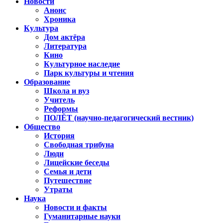
Новости
Анонс
Хроника
Культура
Дом актёра
Литература
Кино
Культурное наследие
Парк культуры и чтения
Образование
Школа и вуз
Учитель
Реформы
ПОЛЁТ (научно-педагогический вестник)
Общество
История
Свободная трибуна
Люди
Лицейские беседы
Семья и дети
Путешествие
Утраты
Наука
Новости и факты
Гуманитарные науки