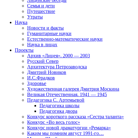
Лицейские беседы
Семья и дети
Путешествие
Утраты
Наука
Новости и факты
Гуманитарные науки
Естественно-математические науки
Наука в лицах
Проекты
Архив «Лицея». 2000 — 2003
Русский Север
Архитектура Петрозаводска
Дмитрий Новиков
И.С.Фрадков
Здоровье
Художественная галерея Дмитрия Москина
Великая Отечественная. 1941 — 1945
Педагогика С. Артемьевой
Педагогика школы
Педагогика двора
Конкурс короткого рассказа «Сестра таланта»
Конкурс «Во весь голос»
Конкурс новой драматургии «Ремарка»
Каким мы помним август 1991-го…