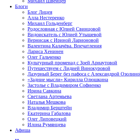
Михаил Швейцер
Блоги
Блог Лицея
Алла Нестеренко
Михаил Гольденберг
Родословная с Юлией Свинцовой
Видоискатель с Юлией Утышевой
Вернисаж с Ириной Ларионовой
Валентина Калачёва. Впечатления
Лариса Хенинен
Олег Гальченко
Культурный променад с Зоей Арнаутовой
Путешествуем с Лидией Винокуровой
Лазурный Берег без пафоса с Александрой Озолино
«Задние мысли» Кирилла Олюшкина
Застолье с Владимиром Софиенко
Ирина Савкина
Светлана Артемьева
Наталья Мешкова
Владимир Берштейн
Екатерина Габалова
Олег Липовецкий
Илона Румянцева
Афиша