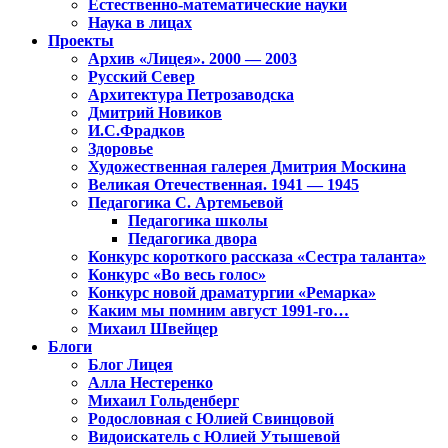
Естественно-математические науки
Наука в лицах
Проекты
Архив «Лицея». 2000 — 2003
Русский Север
Архитектура Петрозаводска
Дмитрий Новиков
И.С.Фрадков
Здоровье
Художественная галерея Дмитрия Москина
Великая Отечественная. 1941 — 1945
Педагогика С. Артемьевой
Педагогика школы
Педагогика двора
Конкурс короткого рассказа «Сестра таланта»
Конкурс «Во весь голос»
Конкурс новой драматургии «Ремарка»
Каким мы помним август 1991-го…
Михаил Швейцер
Блоги
Блог Лицея
Алла Нестеренко
Михаил Гольденберг
Родословная с Юлией Свинцовой
Видоискатель с Юлией Утышевой