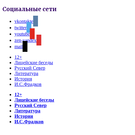
Социальные сети
vkontakte
twitter
youtube
zen-yandex
mail
12+
Лицейские беседы
Русский Север
Литература
История
И.С.Фрадков
12+
Лицейские беседы
Русский Север
Литература
История
И.С.Фрадков