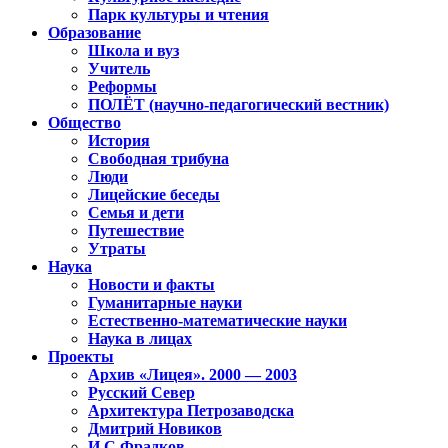
Парк культуры и чтения
Образование
Школа и вуз
Учитель
Реформы
ПОЛЁТ (научно-педагогический вестник)
Общество
История
Свободная трибуна
Люди
Лицейские беседы
Семья и дети
Путешествие
Утраты
Наука
Новости и факты
Гуманитарные науки
Естественно-математические науки
Наука в лицах
Проекты
Архив «Лицея». 2000 — 2003
Русский Север
Архитектура Петрозаводска
Дмитрий Новиков
И.С.Фрадков