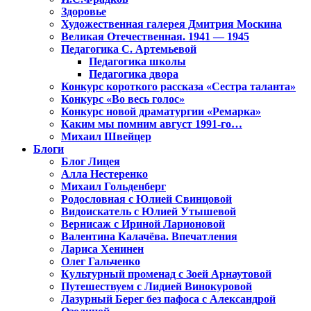
Здоровье
Художественная галерея Дмитрия Москина
Великая Отечественная. 1941 — 1945
Педагогика С. Артемьевой
Педагогика школы
Педагогика двора
Конкурс короткого рассказа «Сестра таланта»
Конкурс «Во весь голос»
Конкурс новой драматургии «Ремарка»
Каким мы помним август 1991-го…
Михаил Швейцер
Блоги
Блог Лицея
Алла Нестеренко
Михаил Гольденберг
Родословная с Юлией Свинцовой
Видоискатель с Юлией Утышевой
Вернисаж с Ириной Ларионовой
Валентина Калачёва. Впечатления
Лариса Хенинен
Олег Гальченко
Культурный променад с Зоей Арнаутовой
Путешествуем с Лидией Винокуровой
Лазурный Берег без пафоса с Александрой