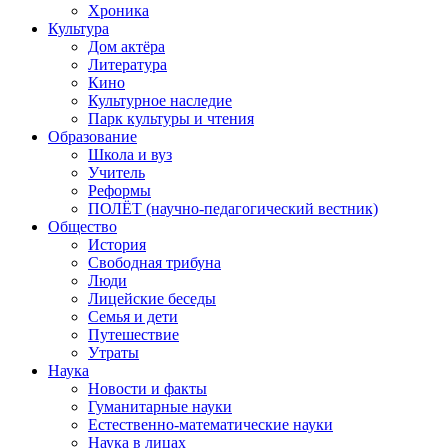
Хроника
Культура
Дом актёра
Литература
Кино
Культурное наследие
Парк культуры и чтения
Образование
Школа и вуз
Учитель
Реформы
ПОЛЁТ (научно-педагогический вестник)
Общество
История
Свободная трибуна
Люди
Лицейские беседы
Семья и дети
Путешествие
Утраты
Наука
Новости и факты
Гуманитарные науки
Естественно-математические науки
Наука в лицах