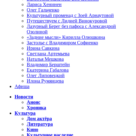
Лариса Хенинен
Олег Гальченко
Культурный променад с Зоей Арнаутовой
Путешествуем с Лидией Винокуровой
Лазурный Берег без пафоса с Александрой
Озолиной
«Задние мысли» Кирилла Олюшкина
Застолье с Владимиром Софиенко
Ирина Савкина
Светлана Артемьева
Наталья Мешкова
Владимир Берштейн
Екатерина Габалова
Олег Липовецкий
Илона Румянцева
Афиша
Новости
Анонс
Хроника
Культура
Дом актёра
Литература
Кино
Культурное наследие