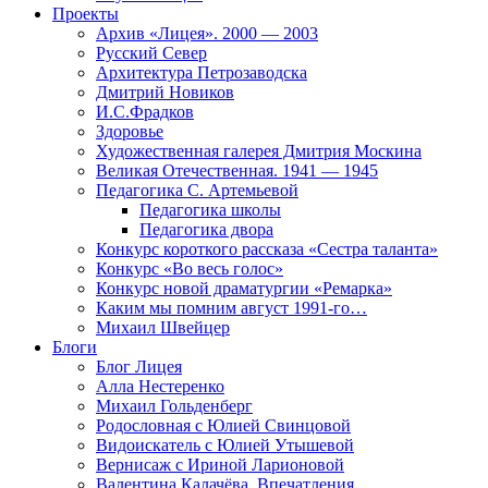
Проекты
Архив «Лицея». 2000 — 2003
Русский Север
Архитектура Петрозаводска
Дмитрий Новиков
И.С.Фрадков
Здоровье
Художественная галерея Дмитрия Москина
Великая Отечественная. 1941 — 1945
Педагогика С. Артемьевой
Педагогика школы
Педагогика двора
Конкурс короткого рассказа «Сестра таланта»
Конкурс «Во весь голос»
Конкурс новой драматургии «Ремарка»
Каким мы помним август 1991-го…
Михаил Швейцер
Блоги
Блог Лицея
Алла Нестеренко
Михаил Гольденберг
Родословная с Юлией Свинцовой
Видоискатель с Юлией Утышевой
Вернисаж с Ириной Ларионовой
Валентина Калачёва. Впечатления