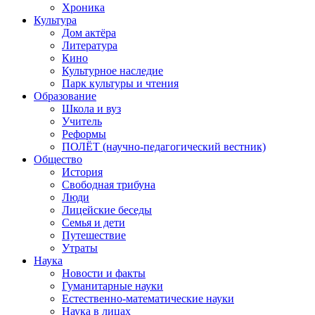
Хроника
Культура
Дом актёра
Литература
Кино
Культурное наследие
Парк культуры и чтения
Образование
Школа и вуз
Учитель
Реформы
ПОЛЁТ (научно-педагогический вестник)
Общество
История
Свободная трибуна
Люди
Лицейские беседы
Семья и дети
Путешествие
Утраты
Наука
Новости и факты
Гуманитарные науки
Естественно-математические науки
Наука в лицах