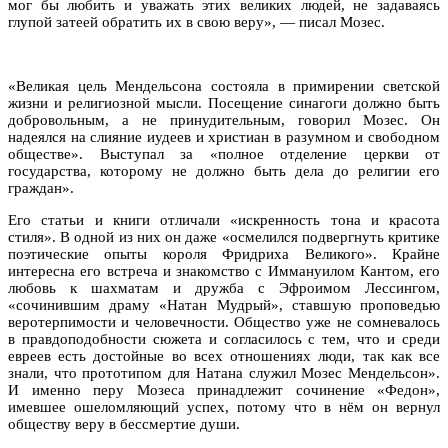
мог бы любить и уважать этих великих людей, не задаваясь
глупой затеей обратить их в свою веру», — писал Мозес.
«Великая цель Мендельсона состояла в примирении светской
жизни и религиозной мысли. Посещение синагоги должно быть
добровольным, а не принудительным, говорил Мозес. Он
надеялся на слияние иудеев и христиан в разумном и свободном
обществе». Выступал за «полное отделение церкви от
государства, которому не должно быть дела до религии его
граждан».
Его статьи и книги отличали «искренность тона и красота
стиля». В одной из них он даже «осмелился подвергнуть критике
поэтические опыты короля Фридриха Великого». Крайне
интересна его встреча и знакомство с Иммануилом Кантом, его
любовь к шахматам и дружба с Эфроимом Лессингом,
«сочинившим драму «Натан Мудрый», ставшую проповедью
веротерпимости и человечности. Общество уже не сомневалось
в правдоподобности сюжета и согласилось с тем, что и среди
евреев есть достойные во всех отношениях люди, так как все
знали, что прототипом для Натана служил Мозес Мендельсон».
И именно перу Мозеса принадлежит сочинение «Федон»,
имевшее ошеломляющий успех, потому что в нём он вернул
обществу веру в бессмертие души.