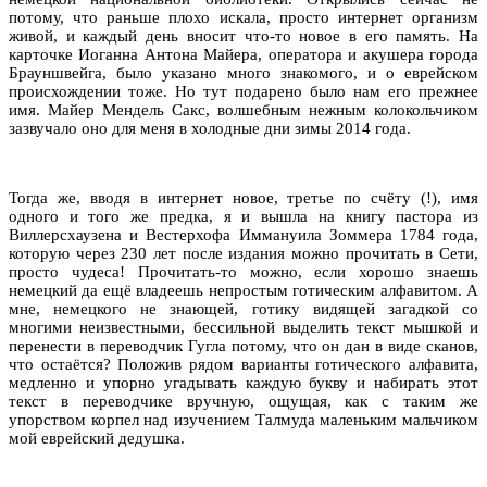
потому, что раньше плохо искала, просто интернет организм
живой, и каждый день вносит что-то новое в его память. На
карточке Иоганна Антона Майера, оператора и акушера города
Брауншвейга, было указано много знакомого, и о еврейском
происхождении тоже. Но тут подарено было нам его прежнее
имя. Майер Мендель Сакс, волшебным нежным колокольчиком
зазвучало оно для меня в холодные дни зимы 2014 года.
Тогда же, вводя в интернет новое, третье по счёту (!), имя
одного и того же предка, я и вышла на книгу пастора из
Виллерсхаузена и Вестерхофа Иммануила Зоммера 1784 года,
которую через 230 лет после издания можно прочитать в Сети,
просто чудеса! Прочитать-то можно, если хорошо знаешь
немецкий да ещё владеешь непростым готическим алфавитом. А
мне, немецкого не знающей, готику видящей загадкой со
многими неизвестными, бессильной выделить текст мышкой и
перенести в переводчик Гугла потому, что он дан в виде сканов,
что остаётся? Положив рядом варианты готического алфавита,
медленно и упорно угадывать каждую букву и набирать этот
текст в переводчике вручную, ощущая, как с таким же
упорством корпел над изучением Талмуда маленьким мальчиком
мой еврейский дедушка.