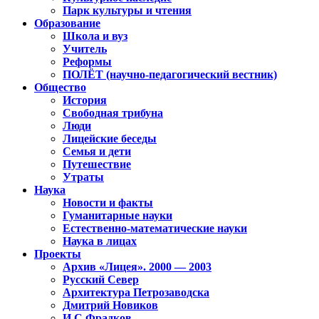
Парк культуры и чтения
Образование
Школа и вуз
Учитель
Реформы
ПОЛЁТ (научно-педагогический вестник)
Общество
История
Свободная трибуна
Люди
Лицейские беседы
Семья и дети
Путешествие
Утраты
Наука
Новости и факты
Гуманитарные науки
Естественно-математические науки
Наука в лицах
Проекты
Архив «Лицея». 2000 — 2003
Русский Север
Архитектура Петрозаводска
Дмитрий Новиков
И.С.Фрадков