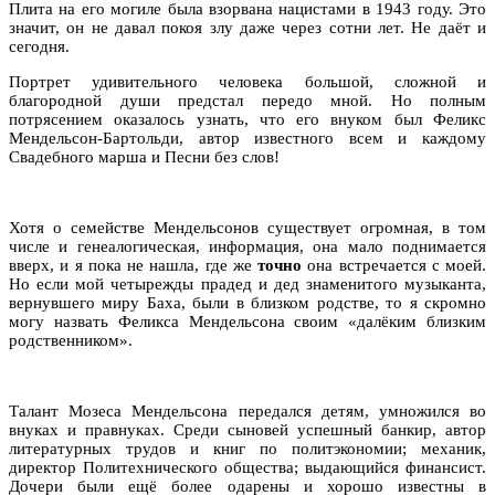
Плита на его могиле была взорвана нацистами в 1943 году. Это
значит, он не давал покоя злу даже через сотни лет. Не даёт и
сегодня.
Портрет удивительного человека большой, сложной и
благородной души предстал передо мной. Но полным
потрясением оказалось узнать, что его внуком был Феликс
Мендельсон-Бартольди, автор известного всем и каждому
Свадебного марша и Песни без слов!
Хотя о семействе Мендельсонов существует огромная, в том
числе и генеалогическая, информация, она мало поднимается
вверх, и я пока не нашла, где же
точно
она встречается с моей.
Но если мой четырежды прадед и дед знаменитого музыканта,
вернувшего миру Баха, были в близком родстве, то я скромно
могу назвать Феликса Мендельсона своим «далёким близким
родственником».
Талант Мозеса Мендельсона передался детям, умножился во
внуках и правнуках. Среди сыновей успешный банкир, автор
литературных трудов и книг по политэкономии; механик,
директор Политехнического общества; выдающийся финансист.
Дочери были ещё более одарены и хорошо известны в