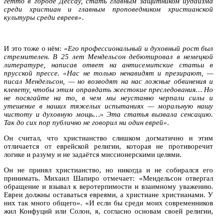
гетто в городе Дессау, стать главным защитником иудаизма
среди христиан и главным проповедником христианской
культуры среди евреев»
.
И это тоже о нём:
«Его профессиональный и духовный рост был
стремителен. В 25 лет Мендельсон дебютировал в немецкой
литературе, написав ответ на антисемитские статьи в
прусской прессе. «Нас не только ненавидят и презирают, —
писал Мендельсон, — но возводят на нас ложные обвинения и
клевету, чтобы этим оправдать жестокие преследования… Но
не посягайте на то, в чем мы неустанно черпали силы и
утешение в наших тяжелых испытаниях — моральную нашу
чистоту и духовную мощь…» Эта статья вызвала сенсацию.
Так до сих пор публично не говорил ни один еврей»
.
Он считал, что христианство слишком догматично и этим
отличается от еврейской религии, которая не противоречит
логике и разуму и не задаётся миссионерскими целями.
Он не принял христианство, но никогда и не собирался его
принимать. Михаил Шапиро отмечает: «Мендельсон отвергал
обращение и взывал к веротерпимости и взаимному уважению.
Евреи должны оставаться евреями, а христиане христианами. У
них так много общего». «И если бы среди моих современников
жил Конфуций или Солон, я, согласно основам своей религии,