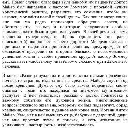
ему. Помог случай: благодаря вылеченному им пациенту доктор
Майер был направлен к пастору Зоммеру с просьбой «учить
христианской религии, разрешить его сомнения, чтобы он,
наконец, мог найти покой в своей душе». Как пишет автор книги,
«не так уж редко происходит обращение евреев, но
обстоятельства разные, и некоторые заслуживают особого
внимания, как и было в данном случае». В своей речи во время
крещения суперинтендант Франк (должность эта равна
епископской) вопрошает «своего дорогого Менделя Сакса» о
причинах и твердости принятого решения, предупреждает об
ожидаемом презрении со стороны близких, о невозможности
успешной жизни в своём привычном кругу. А пастор Зоммер
рассказывает «любезному читателю» о сложном пути 22-летнего
человека.
В книге «Разница иудаизма и христианства глазами прозелита»
почти сто страниц, издана она на средства Майера спустя год
после крещения. Думаю, ему было важно поделиться своим
опытом с теми, кто находился на знакомом мучительном
распутье. В ней уместились рассказ о долгой подготовке к
важному событию его духовной жизни, многочисленные
вопросы сложного экзамена, которому он был подвергнут, обряд
крещения, свидетельство и данное ему новое имя, Иоганн Антон
Майер. Увы, нет в ней имён его отца, бабушки с дедушкой, дяди,
нет мне простых путей в поисках, а есть испытание на
усидчивость, настырность и изобретательность.