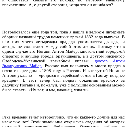
впечатлению. А, с другой стороны, когда это он ошибался?
Потребовалось ещё года три, пока я нашла в великом интернете
сборник названий трудов немецких врачей 1832 года выпуска. В
нём имя моего четырежды прадеда упоминается дважды, и
авторы не связывают между собой этих двоих. Потому что в
одном случае это Иоганн Антон Майер, многолетний городской
оператор и акушер города Брауншвейга, а в другом инспектор
Слободско-Украинской врачебной управы,
доктор Антон
Эмануилович Майер
. Русское имя появилось у моего предка в
связи с переездом в 1808 году в Россию. И вот тут об Иоганне
Антоне указано — «родился в еврейской семье в Глогау, позднее
крещён». В этот вечер был поднят бокальчик красного за
дедушку Иоганна и, пожалуй, уже с б
о
льшим основанием можно
было сказать: «Ну вот, и мы, наконец, узнали».
Река времени течёт неторопливо, что ей какие-то долгие для нас
несколько лет! Этой зимой мне открылись сведения об авторах
немецкой национальной библиотеки. Открылись сейчас не