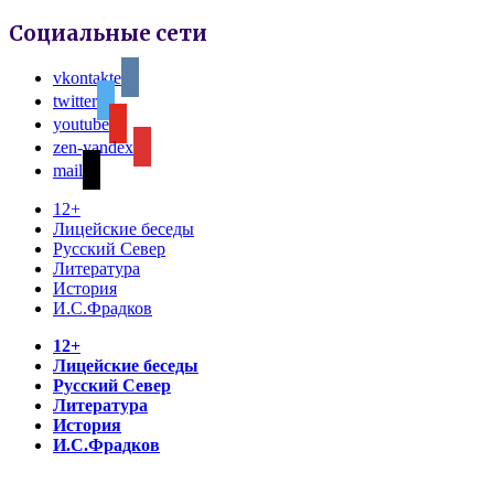
Социальные сети
vkontakte
twitter
youtube
zen-yandex
mail
12+
Лицейские беседы
Русский Север
Литература
История
И.С.Фрадков
12+
Лицейские беседы
Русский Север
Литература
История
И.С.Фрадков