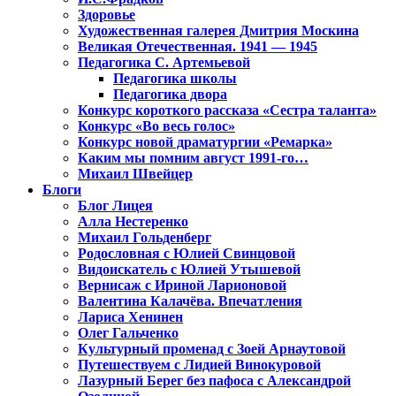
Здоровье
Художественная галерея Дмитрия Москина
Великая Отечественная. 1941 — 1945
Педагогика С. Артемьевой
Педагогика школы
Педагогика двора
Конкурс короткого рассказа «Сестра таланта»
Конкурс «Во весь голос»
Конкурс новой драматургии «Ремарка»
Каким мы помним август 1991-го…
Михаил Швейцер
Блоги
Блог Лицея
Алла Нестеренко
Михаил Гольденберг
Родословная с Юлией Свинцовой
Видоискатель с Юлией Утышевой
Вернисаж с Ириной Ларионовой
Валентина Калачёва. Впечатления
Лариса Хенинен
Олег Гальченко
Культурный променад с Зоей Арнаутовой
Путешествуем с Лидией Винокуровой
Лазурный Берег без пафоса с Александрой