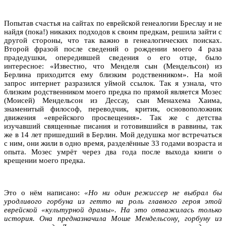
Попытав счастья на сайтах по еврейской генеалогии Бреслау и не
найдя (пока!) никаких подходов к своим предкам, решила зайти с
другой стороны, что так важно в генеалогических поисках.
Второй фразой после сведений о рождении моего 4 раза
прадедушки, опередившей сведения о его отце, было
интересное: «Известно, что Менделя сын (Мендельсон) из
Берлина приходится ему близким родственником». На мой
запрос интернет разразился уймой ссылок. Так я узнала, что
близким родственником моего предка по прямой является Мозес
(Моисей) Мендельсон из Дессау, сын Менахема Хаима,
знаменитый философ, переводчик, критик, основоположник
движения «еврейского просвещения». Так же с детства
изучавший священные писания и готовившийся в раввины, так
же в 14 лет пришедший в Берлин. Мой дедушка мог встречаться
с ним, они жили в одно время, разделённые 33 годами возраста и
опыта. Мозес умрёт через два года после выхода книги о
крещении моего предка.
Это о нём написано:
«Но ни один режиссер не выбрал бы
уродливого горбуна из гетто на роль главного героя этой
еврейской «культурной драмы». На это отважилась только
история. Она предназначила Моше Мендельсону, горбуну из