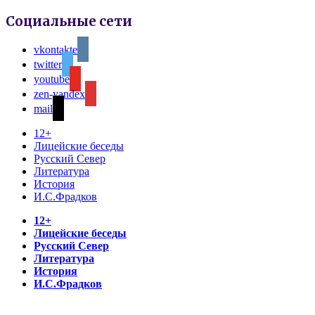
Социальные сети
vkontakte
twitter
youtube
zen-yandex
mail
12+
Лицейские беседы
Русский Север
Литература
История
И.С.Фрадков
12+
Лицейские беседы
Русский Север
Литература
История
И.С.Фрадков