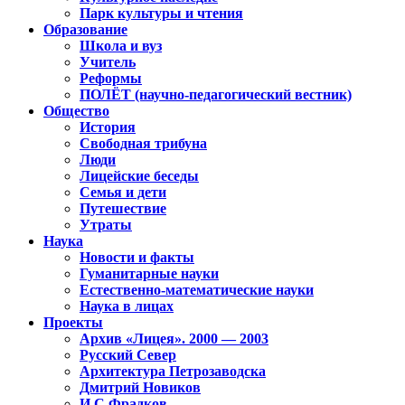
Парк культуры и чтения
Образование
Школа и вуз
Учитель
Реформы
ПОЛЁТ (научно-педагогический вестник)
Общество
История
Свободная трибуна
Люди
Лицейские беседы
Семья и дети
Путешествие
Утраты
Наука
Новости и факты
Гуманитарные науки
Естественно-математические науки
Наука в лицах
Проекты
Архив «Лицея». 2000 — 2003
Русский Север
Архитектура Петрозаводска
Дмитрий Новиков
И.С.Фрадков