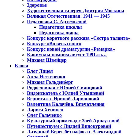
Здоровье
Художественная галерея Дмитрия Москина
Великая Отечественная. 1941 — 1945
Педагогика С. Артемьевой
Педагогика школы
Педагогика двора
Конкурс короткого рассказа «Сестра таланта»
Конкурс «Во весь голос»
Конкурс новой драматургии «Ремарка»
Каким мы помним август 1991-го…
Михаил Швейцер
Блоги
Блог Лицея
Алла Нестеренко
Михаил Гольденберг
Родословная с Юлией Свинцовой
Видоискатель с Юлией Утышевой
Вернисаж с Ириной Ларионовой
Валентина Калачёва. Впечатления
Лариса Хенинен
Олег Гальченко
Культурный променад с Зоей Арнаутовой
Путешествуем с Лидией Винокуровой
Лазурный Берег без пафоса с Александрой