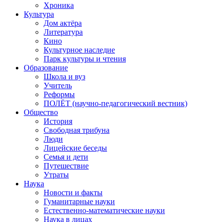
Хроника
Культура
Дом актёра
Литература
Кино
Культурное наследие
Парк культуры и чтения
Образование
Школа и вуз
Учитель
Реформы
ПОЛЁТ (научно-педагогический вестник)
Общество
История
Свободная трибуна
Люди
Лицейские беседы
Семья и дети
Путешествие
Утраты
Наука
Новости и факты
Гуманитарные науки
Естественно-математические науки
Наука в лицах