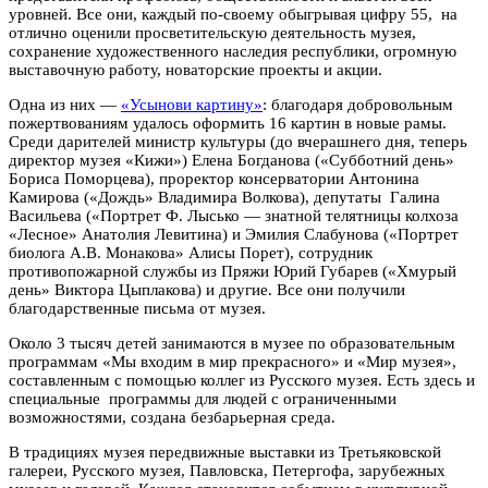
уровней. Все они, каждый по-своему обыгрывая цифру 55, на
отлично оценили просветительскую деятельность музея,
сохранение художественного наследия республики, огромную
выставочную работу, новаторские проекты и акции.
Одна из них —
«Усынови картину»
: благодаря добровольным
пожертвованиям удалось оформить 16 картин в новые рамы.
Среди дарителей министр культуры (до вчерашнего дня, теперь
директор музея «Кижи») Елена Богданова («Субботний день»
Бориса Поморцева), проректор консерватории Антонина
Камирова («Дождь» Владимира Волкова), депутаты Галина
Васильева («Портрет Ф. Лысько — знатной телятницы колхоза
«Лесное» Анатолия Левитина) и Эмилия Слабунова («Портрет
биолога А.В. Монакова» Алисы Порет), сотрудник
противопожарной службы из Пряжи Юрий Губарев («Хмурый
день» Виктора Цыплакова) и другие. Все они получили
благодарственные письма от музея.
Около 3 тысяч детей занимаются в музее по образовательным
программам «Мы входим в мир прекрасного» и «Мир музея»,
составленным с помощью коллег из Русского музея. Есть здесь и
специальные программы для людей с ограниченными
возможностями, создана безбарьерная среда.
В традициях музея передвижные выставки из Третьяковской
галереи, Русского музея, Павловска, Петергофа, зарубежных