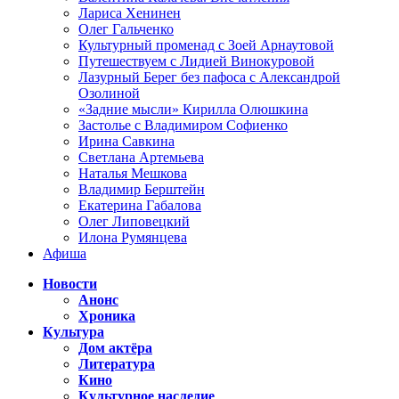
Лариса Хенинен
Олег Гальченко
Культурный променад с Зоей Арнаутовой
Путешествуем с Лидией Винокуровой
Лазурный Берег без пафоса с Александрой
Озолиной
«Задние мысли» Кирилла Олюшкина
Застолье с Владимиром Софиенко
Ирина Савкина
Светлана Артемьева
Наталья Мешкова
Владимир Берштейн
Екатерина Габалова
Олег Липовецкий
Илона Румянцева
Афиша
Новости
Анонс
Хроника
Культура
Дом актёра
Литература
Кино
Культурное наследие