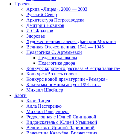
Проекты
Архив «Лицея». 2000 — 2003
Русский Север
Архитектура Петрозаводска
Дмитрий Новиков
И.С.Фрадков
Здоровье
Художественная галерея Дмитрия Москина
Великая Отечественная. 1941 — 1945
Педагогика С. Артемьевой
Педагогика школы
Педагогика двора
Конкурс короткого рассказа «Сестра таланта»
Конкурс «Во весь голос»
Конкурс новой драматургии «Ремарка»
Каким мы помним август 1991-го…
Михаил Швейцер
Блоги
Блог Лицея
Алла Нестеренко
Михаил Гольденберг
Родословная с Юлией Свинцовой
Видоискатель с Юлией Утышевой
Вернисаж с Ириной Ларионовой
Валентина Калачёва. Впечатления