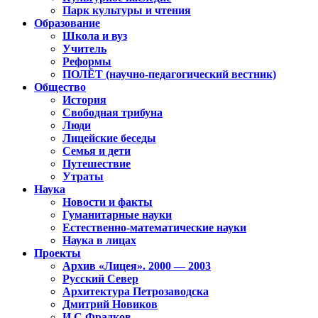
Парк культуры и чтения
Образование
Школа и вуз
Учитель
Реформы
ПОЛЁТ (научно-педагогический вестник)
Общество
История
Свободная трибуна
Люди
Лицейские беседы
Семья и дети
Путешествие
Утраты
Наука
Новости и факты
Гуманитарные науки
Естественно-математические науки
Наука в лицах
Проекты
Архив «Лицея». 2000 — 2003
Русский Север
Архитектура Петрозаводска
Дмитрий Новиков
И.С.Фрадков