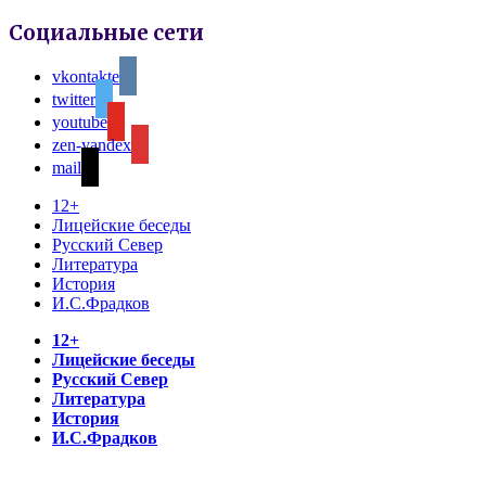
Социальные сети
vkontakte
twitter
youtube
zen-yandex
mail
12+
Лицейские беседы
Русский Север
Литература
История
И.С.Фрадков
12+
Лицейские беседы
Русский Север
Литература
История
И.С.Фрадков