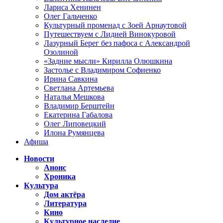
Лариса Хенинен
Олег Гальченко
Культурный променад с Зоей Арнаутовой
Путешествуем с Лидией Винокуровой
Лазурный Берег без пафоса с Александрой
Озолиной
«Задние мысли» Кирилла Олюшкина
Застолье с Владимиром Софиенко
Ирина Савкина
Светлана Артемьева
Наталья Мешкова
Владимир Берштейн
Екатерина Габалова
Олег Липовецкий
Илона Румянцева
Афиша
Новости
Анонс
Хроника
Культура
Дом актёра
Литература
Кино
Культурное наследие