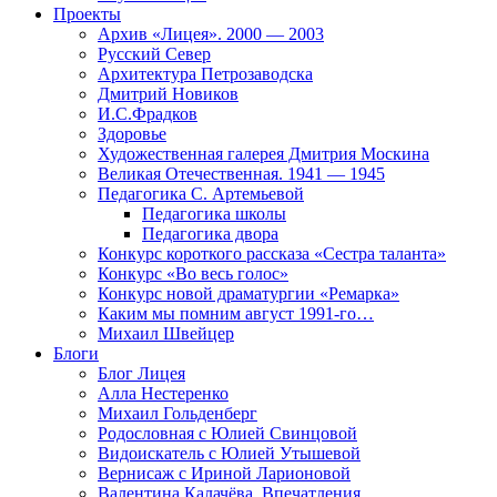
Проекты
Архив «Лицея». 2000 — 2003
Русский Север
Архитектура Петрозаводска
Дмитрий Новиков
И.С.Фрадков
Здоровье
Художественная галерея Дмитрия Москина
Великая Отечественная. 1941 — 1945
Педагогика С. Артемьевой
Педагогика школы
Педагогика двора
Конкурс короткого рассказа «Сестра таланта»
Конкурс «Во весь голос»
Конкурс новой драматургии «Ремарка»
Каким мы помним август 1991-го…
Михаил Швейцер
Блоги
Блог Лицея
Алла Нестеренко
Михаил Гольденберг
Родословная с Юлией Свинцовой
Видоискатель с Юлией Утышевой
Вернисаж с Ириной Ларионовой
Валентина Калачёва. Впечатления