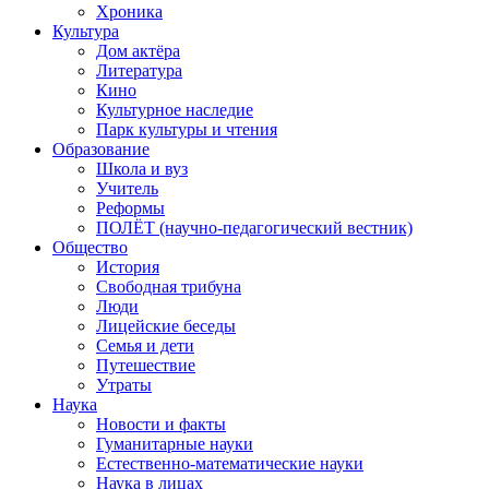
Хроника
Культура
Дом актёра
Литература
Кино
Культурное наследие
Парк культуры и чтения
Образование
Школа и вуз
Учитель
Реформы
ПОЛЁТ (научно-педагогический вестник)
Общество
История
Свободная трибуна
Люди
Лицейские беседы
Семья и дети
Путешествие
Утраты
Наука
Новости и факты
Гуманитарные науки
Естественно-математические науки
Наука в лицах