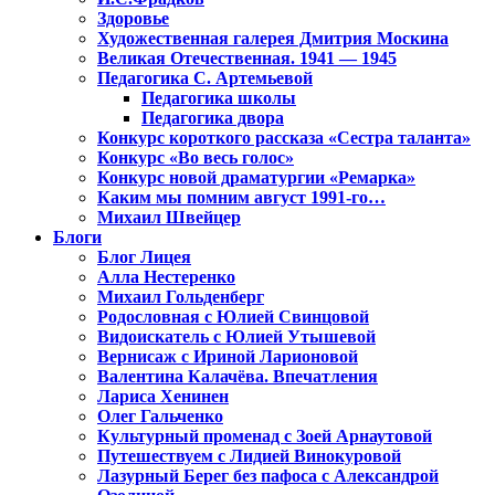
Здоровье
Художественная галерея Дмитрия Москина
Великая Отечественная. 1941 — 1945
Педагогика С. Артемьевой
Педагогика школы
Педагогика двора
Конкурс короткого рассказа «Сестра таланта»
Конкурс «Во весь голос»
Конкурс новой драматургии «Ремарка»
Каким мы помним август 1991-го…
Михаил Швейцер
Блоги
Блог Лицея
Алла Нестеренко
Михаил Гольденберг
Родословная с Юлией Свинцовой
Видоискатель с Юлией Утышевой
Вернисаж с Ириной Ларионовой
Валентина Калачёва. Впечатления
Лариса Хенинен
Олег Гальченко
Культурный променад с Зоей Арнаутовой
Путешествуем с Лидией Винокуровой
Лазурный Берег без пафоса с Александрой