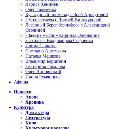
Лариса Хенинен
Олег Гальченко
Культурный променад с Зоей Арнаутовой
Путешествуем с Лидией Винокуровой
Лазурный Берег без пафоса с Александрой
Озолиной
«Задние мысли» Кирилла Олюшкина
Застолье с Владимиром Софиенко
Ирина Савкина
Светлана Артемьева
Наталья Мешкова
Владимир Берштейн
Екатерина Габалова
Олег Липовецкий
Илона Румянцева
Афиша
Новости
Анонс
Хроника
Культура
Дом актёра
Литература
Кино
Культурное наследие