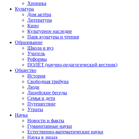
Хроника
Культура
Дом актёра
Литература
Кино
Культурное наследие
Парк культуры и чтения
Образование
Школа и вуз
Учитель
Реформы
ПОЛЁТ (научно-педагогический вестник)
Общество
История
Свободная трибуна
Люди
Лицейские беседы
Семья и дети
Путешествие
Утраты
Наука
Новости и факты
Гуманитарные науки
Естественно-математические науки
Наука в лицах