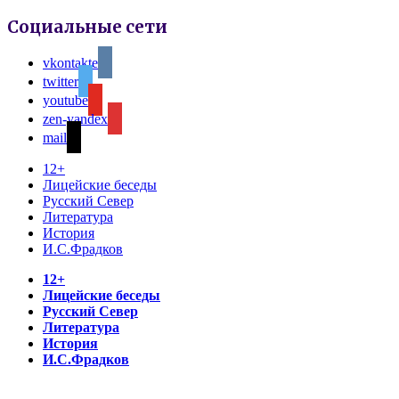
Социальные сети
vkontakte
twitter
youtube
zen-yandex
mail
12+
Лицейские беседы
Русский Север
Литература
История
И.С.Фрадков
12+
Лицейские беседы
Русский Север
Литература
История
И.С.Фрадков