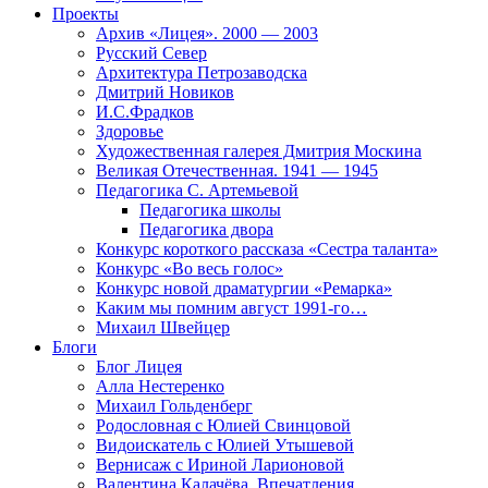
Проекты
Архив «Лицея». 2000 — 2003
Русский Север
Архитектура Петрозаводска
Дмитрий Новиков
И.С.Фрадков
Здоровье
Художественная галерея Дмитрия Москина
Великая Отечественная. 1941 — 1945
Педагогика С. Артемьевой
Педагогика школы
Педагогика двора
Конкурс короткого рассказа «Сестра таланта»
Конкурс «Во весь голос»
Конкурс новой драматургии «Ремарка»
Каким мы помним август 1991-го…
Михаил Швейцер
Блоги
Блог Лицея
Алла Нестеренко
Михаил Гольденберг
Родословная с Юлией Свинцовой
Видоискатель с Юлией Утышевой
Вернисаж с Ириной Ларионовой
Валентина Калачёва. Впечатления