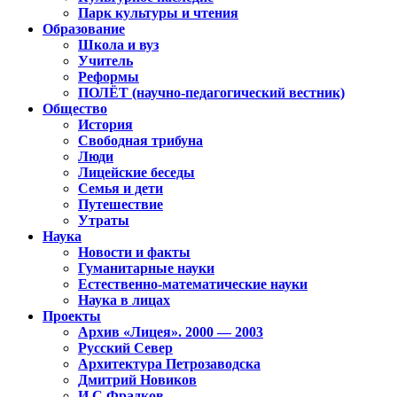
Парк культуры и чтения
Образование
Школа и вуз
Учитель
Реформы
ПОЛЁТ (научно-педагогический вестник)
Общество
История
Свободная трибуна
Люди
Лицейские беседы
Семья и дети
Путешествие
Утраты
Наука
Новости и факты
Гуманитарные науки
Естественно-математические науки
Наука в лицах
Проекты
Архив «Лицея». 2000 — 2003
Русский Север
Архитектура Петрозаводска
Дмитрий Новиков
И.С.Фрадков