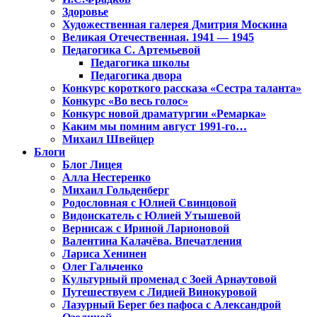
Здоровье
Художественная галерея Дмитрия Москина
Великая Отечественная. 1941 — 1945
Педагогика С. Артемьевой
Педагогика школы
Педагогика двора
Конкурс короткого рассказа «Сестра таланта»
Конкурс «Во весь голос»
Конкурс новой драматургии «Ремарка»
Каким мы помним август 1991-го…
Михаил Швейцер
Блоги
Блог Лицея
Алла Нестеренко
Михаил Гольденберг
Родословная с Юлией Свинцовой
Видоискатель с Юлией Утышевой
Вернисаж с Ириной Ларионовой
Валентина Калачёва. Впечатления
Лариса Хенинен
Олег Гальченко
Культурный променад с Зоей Арнаутовой
Путешествуем с Лидией Винокуровой
Лазурный Берег без пафоса с Александрой