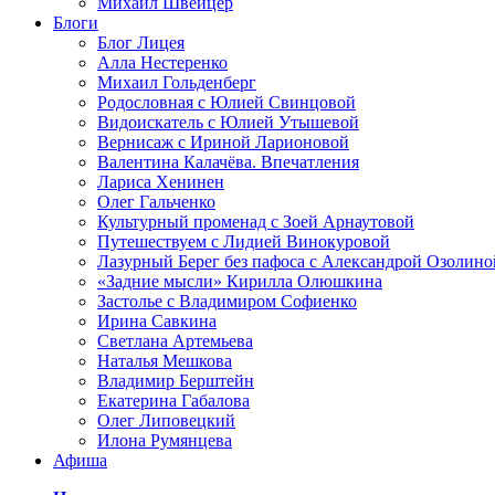
Михаил Швейцер
Блоги
Блог Лицея
Алла Нестеренко
Михаил Гольденберг
Родословная с Юлией Свинцовой
Видоискатель с Юлией Утышевой
Вернисаж с Ириной Ларионовой
Валентина Калачёва. Впечатления
Лариса Хенинен
Олег Гальченко
Культурный променад с Зоей Арнаутовой
Путешествуем с Лидией Винокуровой
Лазурный Берег без пафоса с Александрой Озолино
«Задние мысли» Кирилла Олюшкина
Застолье с Владимиром Софиенко
Ирина Савкина
Светлана Артемьева
Наталья Мешкова
Владимир Берштейн
Екатерина Габалова
Олег Липовецкий
Илона Румянцева
Афиша