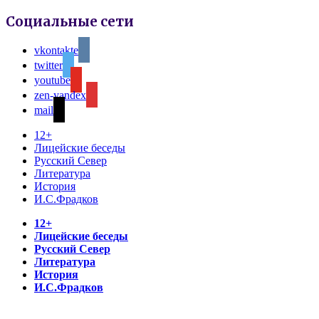
Социальные сети
vkontakte
twitter
youtube
zen-yandex
mail
12+
Лицейские беседы
Русский Север
Литература
История
И.С.Фрадков
12+
Лицейские беседы
Русский Север
Литература
История
И.С.Фрадков