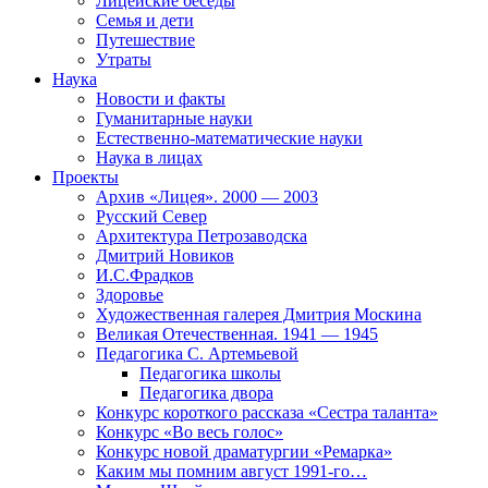
Лицейские беседы
Семья и дети
Путешествие
Утраты
Наука
Новости и факты
Гуманитарные науки
Естественно-математические науки
Наука в лицах
Проекты
Архив «Лицея». 2000 — 2003
Русский Север
Архитектура Петрозаводска
Дмитрий Новиков
И.С.Фрадков
Здоровье
Художественная галерея Дмитрия Москина
Великая Отечественная. 1941 — 1945
Педагогика С. Артемьевой
Педагогика школы
Педагогика двора
Конкурс короткого рассказа «Сестра таланта»
Конкурс «Во весь голос»
Конкурс новой драматургии «Ремарка»
Каким мы помним август 1991-го…