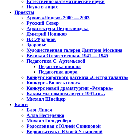
Естественно-математические науки
Наука в лицах
Проекты
Архив «Лицея». 2000 — 2003
Русский Север
Архитектура Петрозаводска
Дмитрий Новиков
И.С.Фрадков
Здоровье
Художественная галерея Дмитрия Москина
Великая Отечественная. 1941 — 1945
Педагогика С. Артемьевой
Педагогика школы
Педагогика двора
Конкурс короткого рассказа «Сестра таланта»
Конкурс «Во весь голос»
Конкурс новой драматургии «Ремарка»
Каким мы помним август 1991-го…
Михаил Швейцер
Блоги
Блог Лицея
Алла Нестеренко
Михаил Гольденберг
Родословная с Юлией Свинцовой
Видоискатель с Юлией Утышевой