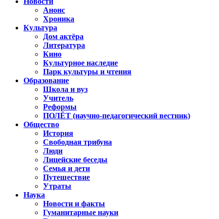
Новости
Анонс
Хроника
Культура
Дом актёра
Литература
Кино
Культурное наследие
Парк культуры и чтения
Образование
Школа и вуз
Учитель
Реформы
ПОЛЁТ (научно-педагогический вестник)
Общество
История
Свободная трибуна
Люди
Лицейские беседы
Семья и дети
Путешествие
Утраты
Наука
Новости и факты
Гуманитарные науки