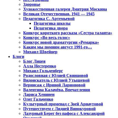
Здоровье
Художественная галерея Дмитрия Москина
Великая Отечественная. 1941 — 1945
Педагогика С. Артемьевой
Педагогика школы
Педагогика двора
Конкурс короткого рассказа «Сестра таланта»
Конкурс «Во весь голос»
Конкурс новой драматургии «Ремарка»
Каким мы помним август 1991-го…
Михаил Швейцер
Блоги
Блог Лицея
Алла Нестеренко
Михаил Гольденберг
Родословная с Юлией Свинцовой
Видоискатель с Юлией Утышевой
Вернисаж с Ириной Ларионовой
Валентина Калачёва. Впечатления
Лариса Хенинен
Олег Гальченко
Культурный променад с Зоей Арнаутовой
Путешествуем с Лидией Винокуровой
Лазурный Берег без пафоса с Александрой