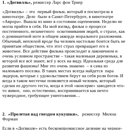
1. «Догвилль»,
режиссер
Ларс фон Триер
«Догвилль» – это первый фильм, который я посмотрела в
кинотеатре. Дело было в Санкт-Петербурге, в кинотеатре
«Аврора». Вышла из кино в состоянии оцепенения. Неделю не
могла прийти в себя. На мой взгляд, фильм о процессе
постепенного, незаметного оскотинивания людей, о страхе, как
о доминантной ноте в общем аккорде морального разложения.
Обычный, неплохой вроде бы человек настолько боится быть не
принятым обществом, что этот страх превращает его в
животное. Все действие фильма происходит в лаконичном и
очень условном пространстве – такая маленькая деревенька, в
которой все всё знают, всё у всех на виду. Идеальная среда для
развития фашизма! Мне это очень знакомо – я сама из
маленького поселка. В таких местах всегда найдется пара
лидеров, которые с удовольствием берут на себя роли богов. И
когда в таком местечке появляется новый человек, который
сделан из другого теста, когда в этой «консерве» заводится что-
то живое, оно, естественно, воспринимается как нечто
чужеродное, требующее уничтожения…
2.
«Пролетая над гнездом кукушки»,
режиссер
Милош
Форман
Если в «Догвилле» есть бескомпромиссное деление на черное-