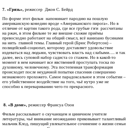
7.
«Грязь»,
режиссер Джон С. Бейрд
По форме этот фильм напоминает пародию на пошлую
американскую комедию вроде «Американского пирога». Но в
отличие от картин такого рода, где все грубые гэги рассчитаны
на ржач, в этом фильме те же внешне схожие приёмы
превосходно работают на общий смысл, всё нанизано бусинами
на нить главной темы. Главный герой (Брюс Робертсон) –
полицейский-социопат, которому доставляет удовольствие
издеваться над людьми, чувствовать власть над слабыми…. и так
далее, весь суповой набор садиста со стажем. Но в какой-то
момент в нем начинает все явственней проступать тоска по
духовному, человечному. Эта постепенная трансформация
происходит после неудачной попытки спасения совершенно
незнакомого прохожего. Самое парадоксальное в этом событии –
его убийственное воздействие на того, чьё нутро уже не
способно к перевариванию чего-то прекрасного.
8.
«В доме»,
режиссер Франсуа Озон
Фильм рассказывает о скучающем и циничном учителе
литературы, чьё внимание неожиданно приковывает талантливый
мальчик Клод, пишущий увлекательное сочинение о жизни семьи