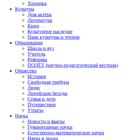
Хроника
Культура
Дом актёра
Литература
Кино
Культурное наследие
Парк культуры и чтения
Образование
Школа и вуз
Учитель
Реформы
ПОЛЁТ (научно-педагогический вестник)
Общество
История
Свободная трибуна
Люди
Лицейские беседы
Семья и дети
Путешествие
Утраты
Наука
Новости и факты
Гуманитарные науки
Естественно-математические науки
Наука в лицах