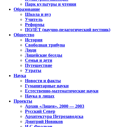
Парк культуры и чтения
Образование
Школа и вуз
Учитель
Реформы
ПОЛЁТ (научно-педагогический вестник)
Общество
История
Свободная трибуна
Люди
Лицейские беседы
Семья и дети
Путешествие
Утраты
Наука
Новости и факты
Гуманитарные науки
Естественно-математические науки
Наука в лицах
Проекты
Архив «Лицея». 2000 — 2003
Русский Север
Архитектура Петрозаводска
Дмитрий Новиков
И.С.Фрадков