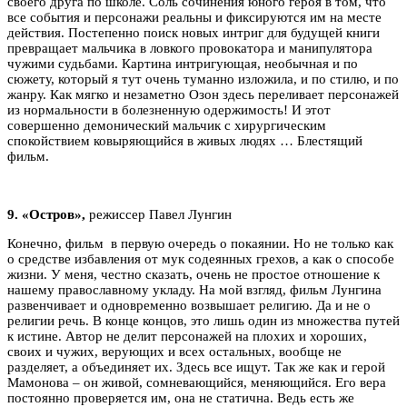
своего друга по школе. Соль сочинения юного героя в том, что
все события и персонажи реальны и фиксируются им на месте
действия. Постепенно поиск новых интриг для будущей книги
превращает мальчика в ловкого провокатора и манипулятора
чужими судьбами. Картина интригующая, необычная и по
сюжету, который я тут очень туманно изложила, и по стилю, и по
жанру. Как мягко и незаметно Озон здесь переливает персонажей
из нормальности в болезненную одержимость! И этот
совершенно демонический мальчик с хирургическим
спокойствием ковыряющийся в живых людях … Блестящий
фильм.
9.
«Остров»,
режиссер Павел Лунгин
Конечно, фильм в первую очередь о покаянии. Но не только как
о средстве избавления от мук содеянных грехов, а как о способе
жизни. У меня, честно сказать, очень не простое отношение к
нашему православному укладу. На мой взгляд, фильм Лунгина
развенчивает и одновременно возвышает религию. Да и не о
религии речь. В конце концов, это лишь один из множества путей
к истине. Автор не делит персонажей на плохих и хороших,
своих и чужих, верующих и всех остальных, вообще не
разделяет, а объединяет их. Здесь все ищут. Так же как и герой
Мамонова – он живой, сомневающийся, меняющийся. Его вера
постоянно проверяется им, она не статична. Ведь есть же