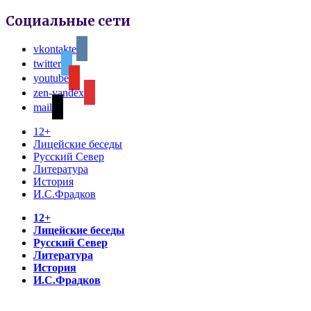
Социальные сети
vkontakte
twitter
youtube
zen-yandex
mail
12+
Лицейские беседы
Русский Север
Литература
История
И.С.Фрадков
12+
Лицейские беседы
Русский Север
Литература
История
И.С.Фрадков