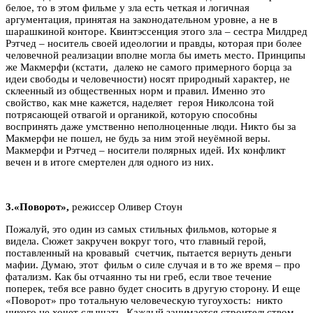
белое, то в этом фильме у зла есть четкая и логичная
аргументация, принятая на законодательном уровне, а не в
шарашкиной конторе. Квинтэссенция этого зла – сестра Милдред
Рэтчед – носитель своей идеологии и правды, которая при более
человечной реализации вполне могла бы иметь место. Принципы
же Макмерфи (кстати, далеко не самого примерного борца за
идеи свободы и человечности) носят природный характер, не
склеенный из общественных норм и правил. Именно это
свойство, как мне кажется, наделяет героя Николсона той
потрясающей отвагой и органикой, которую способны
воспринять даже умственно неполноценные люди. Никто бы за
Макмерфи не пошел, не будь за ним этой неуёмной веры.
Макмерфи и Рэтчед – носители полярных идей. Их конфликт
вечен и в итоге смертелен для одного из них.
3.
«Поворот»,
режиссер Оливер Стоун
Пожалуй, это один из самых стильных фильмов, которые я
видела. Сюжет закручен вокруг того, что главный герой,
поставленный на кровавый счетчик, пытается вернуть деньги
мафии. Думаю, этот фильм о силе случая и в то же время – про
фатализм. Как бы отчаянно ты ни греб, если твое течение
поперек, тебя все равно будет сносить в другую сторону. И еще
«Поворот» про тотальную человеческую тугоухость: никто
никого не хочет слышать. Каждый занимается строительством