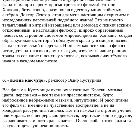
фанатизма при первом просмотре этого фильма! Энтони
Хопкинс, безусловно, сразу попал в десятку моих любимых
актёров. Доктор Лектор стал для меня настоящим открытием в
исследованиях персонажей подобного жанра! Это не просто
талантливый и хитрый извращенец или домосед с психическими
отклонениями, а настоящий философ, широко образованный
человек со стройной системой мировосприятия. Хопкинс создал
образ художника, который обнаружил красоту в смерти, возвел
ее на эстетический пьедестал. И он сам как психолог и философ
исследует патологию в других людях, изучает влияние ранних
травм на сознание и психику человека, вскрывая силу тёмного
начала в каждом мыслителе.
6.
«Жизнь как чудо»,
режиссер Эмир Кустурица
Все фильмы Кустурицы очень чувственные. Краски, музыка,
цвета, персонажи – все такое импрессионистское, будто
набросанное небрежными мазками, интуитивно. И рассчитаны
его фильмы именно на чувственное восприятие, а не на
холодный рассудочный анализ. Нет ни намёка на строгое учение
или мораль, всё непрерывно движется, перетекает одно в другое,
выравнивается и опять рассыпается. Очень люблю этот фильм за
какую-то детскую некиношность.