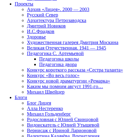
Проекты
Архив «Лицея». 2000 — 2003
Русский Север
Архитектура Петрозаводска
Дмитрий Новиков
И.С.Фрадков
Здоровье
Художественная галерея Дмитрия Москина
Великая Отечественная. 1941 — 1945
Педагогика С. Артемьевой
Педагогика школы
Педагогика двора
Конкурс короткого рассказа «Сестра таланта»
Конкурс «Во весь голос»
Конкурс новой драматургии «Ремарка»
Каким мы помним август 1991-го…
Михаил Швейцер
Блоги
Блог Лицея
Алла Нестеренко
Михаил Гольденберг
Родословная с Юлией Свинцовой
Видоискатель с Юлией Утышевой
Вернисаж с Ириной Ларионовой
Валентина Калачёва. Впечатления