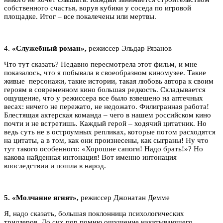
собственного счастья, воруя кубики у соседа по игровой
площадке. Итог – все покалечены или мертвы.
4.
«Служебный роман»,
режиссер Эльдар Рязанов
Что тут сказать? Недавно пересмотрела этот фильм, и мне
показалось, что я побывала в своеобразном киномузее. Такие
живые персонажи, такие истории, такая любовь автора к своим
героям в современном кино большая редкость. Складывается
ощущение, что у режиссера все было взвешено на аптечных
весах: ничего не пережато, не недожато. Филигранная работа!
Блестящая актерская команда – чего в нашем российском кино
почти и не встретишь. Каждый герой – ходячий цитатник. Но
ведь суть не в остроумных репликах, которые потом расходятся
на цитаты, а в том, как они произнесены, как сыграны! Ну что
тут такого особенного: «Хорошие сапоги! Надо брать!»? Но
какова найденная интонация! Вот именно интонация
впоследствии и пошла в народ.
5.
«Молчание ягнят»,
режиссер Джонатан Демме
Я, надо сказать, большая поклонница психологических
триллеров. До сих пор помню ощущение накатывающего