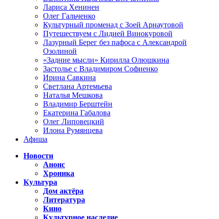
Лариса Хенинен
Олег Гальченко
Культурный променад с Зоей Арнаутовой
Путешествуем с Лидией Винокуровой
Лазурный Берег без пафоса с Александрой
Озолиной
«Задние мысли» Кирилла Олюшкина
Застолье с Владимиром Софиенко
Ирина Савкина
Светлана Артемьева
Наталья Мешкова
Владимир Берштейн
Екатерина Габалова
Олег Липовецкий
Илона Румянцева
Афиша
Новости
Анонс
Хроника
Культура
Дом актёра
Литература
Кино
Культурное наследие