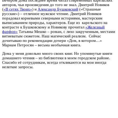
Вечером дома последнее время читал современных карельских
авторов, чьи произведения до того не знал. Дмитрий Новиков
(
«В сетях Твоих»
) и
Александр Бушковский
(«Страшные
русские») – отличное мужское чтение. Дмитрий Новиков
порадовал корневыми северными историями, мастерским
выписыванием природы, характеров. Еще из карельского на
контрасте к Бушковскому и Новикову прочитал
«Железный
фарфор»
Татьяны Мешко – роман, с лихо закрученным, местами
витиеватым сюжетом. Наш магический реализм. Сейчас
дочитываю по рекомендации дочери «Дом, в котором…»
Мариам Петросян – весьма необычная книга.
Дома у меня довольно много своих книг. Но упомянутые книги
домашнего чтения – из библиотеки в моем городском районе.
Спасибо её сотрудникам, всегда откликаются на мои иногда
нелегкие запросы.