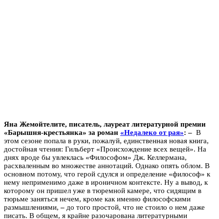
Яна Жемойтелите, писатель, лауреат литературной премии
«Барышня-крестьянка» за роман
«Недалеко от рая»
:
–
В
этом сезоне попала в руки, пожалуй, единственная новая книга,
достойная чтения: Гильберт «Происхождение всех вещей». На
днях вроде бы увлеклась «Философом» Дж. Келлермана,
расхваленным во множестве аннотаций. Однако опять облом. В
основном потому, что герой сдулся и определение «философ» к
нему неприменимо даже в ироничном контексте. Ну а вывод, к
которому он пришел уже в тюремной камере, что сидящим в
тюрьме заняться нечем, кроме как именно философскими
размышлениями,
–
до того простой, что не стоило о нем даже
писать. В общем, я крайне разочарована литературными