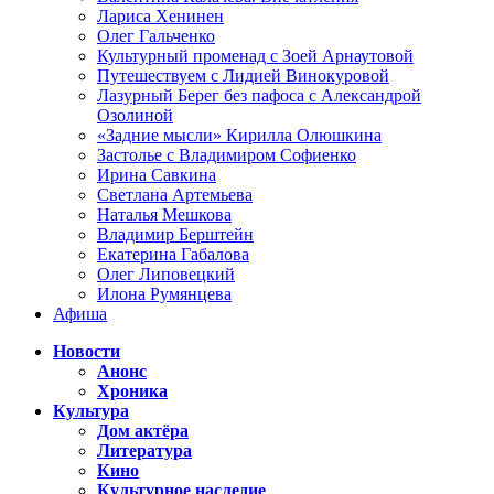
Лариса Хенинен
Олег Гальченко
Культурный променад с Зоей Арнаутовой
Путешествуем с Лидией Винокуровой
Лазурный Берег без пафоса с Александрой
Озолиной
«Задние мысли» Кирилла Олюшкина
Застолье с Владимиром Софиенко
Ирина Савкина
Светлана Артемьева
Наталья Мешкова
Владимир Берштейн
Екатерина Габалова
Олег Липовецкий
Илона Румянцева
Афиша
Новости
Анонс
Хроника
Культура
Дом актёра
Литература
Кино
Культурное наследие