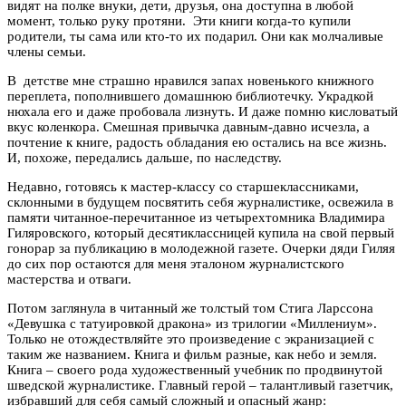
видят на полке внуки, дети, друзья, она доступна в любой
момент, только руку протяни. Эти книги когда-то купили
родители, ты сама или кто-то их подарил. Они как молчаливые
члены семьи.
В детстве мне страшно нравился запах новенького книжного
переплета, пополнившего домашнюю библиотечку. Украдкой
нюхала его и даже пробовала лизнуть. И даже помню кисловатый
вкус коленкора. Смешная привычка давным-давно исчезла, а
почтение к книге, радость обладания ею остались на все жизнь.
И, похоже, передались дальше, по наследству.
Недавно, готовясь к мастер-классу со старшеклассниками,
склонными в будущем посвятить себя журналистике, освежила в
памяти читанное-перечитанное из четырехтомника Владимира
Гиляровского, который десятиклассницей купила на свой первый
гонорар за публикацию в молодежной газете. Очерки дяди Гиляя
до сих пор остаются для меня эталоном журналистского
мастерства и отваги.
Потом заглянула в читанный же толстый том Стига Ларссона
«Девушка с татуировкой дракона» из трилогии «Миллениум».
Только не отождествляйте это произведение с экранизацией с
таким же названием. Книга и фильм разные, как небо и земля.
Книга – своего рода художественный учебник по продвинутой
шведской журналистике. Главный герой – талантливый газетчик,
избравший для себя самый сложный и опасный жанр: