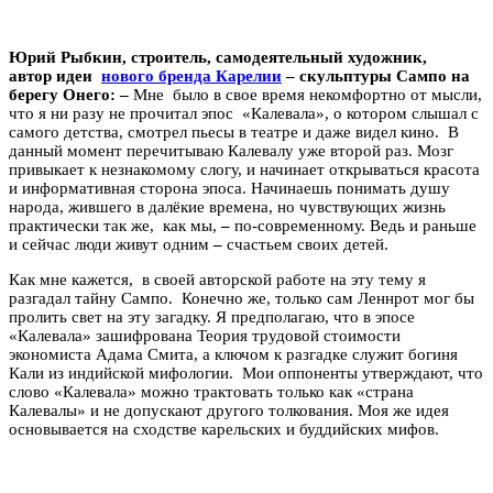
Юрий Рыбкин, строитель, самодеятельный художник,
автор
идеи
нового бренда Карелии
– скульптуры Сампо на
берегу Онего:
–
Мне было в свое время некомфортно от мысли,
что я ни разу не прочитал эпос «Калевала», о котором слышал с
самого детства, смотрел пьесы в театре и даже видел кино. В
данный момент перечитываю Калевалу уже второй раз. Мозг
привыкает к незнакомому слогу, и начинает открываться красота
и информативная сторона эпоса. Начинаешь понимать душу
народа, жившего в далёкие времена, но чувствующих жизнь
практически так же, как мы,
–
по-современному. Ведь и раньше
и сейчас люди живут одним
–
счастьем своих детей.
Как мне кажется, в своей авторской работе на эту тему я
разгадал тайну Сампо. Конечно же, только сам Леннрот мог бы
пролить свет на эту загадку. Я предполагаю, что в эпосе
«Калевала» зашифрована Теория трудовой стоимости
экономиста Адама Смита, а ключом к разгадке служит богиня
Кали из индийской мифологии. Мои оппоненты утверждают, что
слово «Калевала» можно трактовать только как «страна
Калевалы» и не допускают другого толкования. Моя же идея
основывается на сходстве карельских и буддийских мифов.