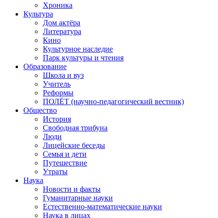
Хроника
Культура
Дом актёра
Литература
Кино
Культурное наследие
Парк культуры и чтения
Образование
Школа и вуз
Учитель
Реформы
ПОЛЁТ (научно-педагогический вестник)
Общество
История
Свободная трибуна
Люди
Лицейские беседы
Семья и дети
Путешествие
Утраты
Наука
Новости и факты
Гуманитарные науки
Естественно-математические науки
Наука в лицах