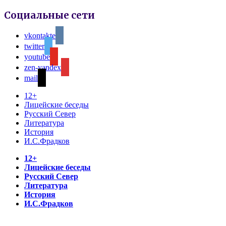
Социальные сети
vkontakte
twitter
youtube
zen-yandex
mail
12+
Лицейские беседы
Русский Север
Литература
История
И.С.Фрадков
12+
Лицейские беседы
Русский Север
Литература
История
И.С.Фрадков