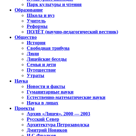
Парк культуры и чтения
Образование
Школа и вуз
Учитель
Реформы
ПОЛЁТ (научно-педагогический вестник)
Общество
История
Свободная трибуна
Люди
Лицейские беседы
Семья и дети
Путешествие
Утраты
Наука
Новости и факты
Гуманитарные науки
Естественно-математические науки
Наука в лицах
Проекты
Архив «Лицея». 2000 — 2003
Русский Север
Архитектура Петрозаводска
Дмитрий Новиков
И.С.Фрадков