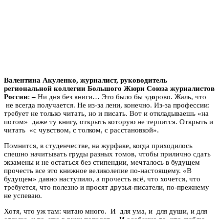
Валентина Акуленко, журналист, руководитель
региональной коллегии Большого Жюри Союза журналистов
России
:
–
Ни дня без книги… Это было бы зд
о
рово. Жаль, что
не всегда получается. Не из-за лени, конечно. Из-за профессии:
требует не только читать, но и писать. Вот и откладываешь «на
потом» даже ту книгу, открыть которую не терпится. Открыть и
читать «с чувством, с толком, с расстановкой».
Помнится, в студенчестве, на журфаке, когда приходилось
спешно начитывать груды разных томов, чтобы прилично сдать
экзамены и не остаться без стипендии, мечталось в будущем
прочесть все это книжное великолепие по-настоящему. «В
будущем» давно наступило, а прочесть всё, что хочется, что
требуется, что полезно и просят друзья-писатели, по-прежнему
не успеваю.
Хотя, что уж там: читаю много. И для ума, и для души, и для