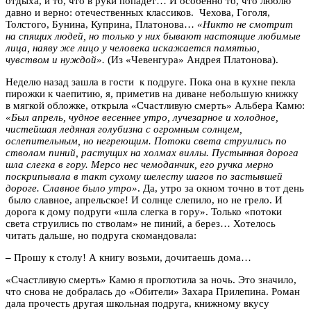
отдыха, и то, что в руки попадет… И особенно то, что люблю
давно и верно: отечественных классиков. Чехова, Гоголя,
Толстого, Бунина, Куприна, Платонова…
«Никто не смотрит
на спящих людей, но только у них бывают настоящие любимые
лица, наяву же лицо у человека искажается памятью,
чувством и нуждой».
(Из «Чевенгура» Андрея Платонова).
Неделю назад зашла в гости к подруге. Пока она в кухне пекла
пирожки к чаепитию, я, приметив на диване небольшую книжку
в мягкой обложке, открыла «Счастливую смерть» Альбера Камю:
«Был апрель, чудное весеннее утро, лучезарное и холодное,
чистейшая ледяная голубизна с огромным солнцем,
ослепительным, но негреющим. Потоки света струились по
стволам пиний, растущих на холмах виллы. Пустынная дорога
шла слегка в гору. Мерсо нес чемоданчик, его ручка мерно
поскрипывала в такт сухому шелесту шагов по застывшей
дороге. Славное было утро»
. Да, утро за окном точно в тот день
было славное, апрельское! И солнце слепило, но не грело. И
дорога к дому подруги «шла слегка в гору». Только «потоки
света струились по стволам» не пиний, а берез… Хотелось
читать дальше, но подруга скомандовала:
–
Прошу к столу! А книгу возьми, дочитаешь дома…
«Счастливую смерть» Камю я проглотила за ночь. Это значило,
что снова не добралась до «Обители» Захара Прилепина. Роман
дала прочесть другая школьная подруга, книжному вкусу