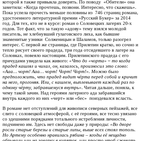
которой я также привыкла доверять. По поводу «Обители» она
заметила: «Когда прочтешь, позвони. Интересно, что скажешь».
Пока успела прочесть меньше половины из 746 страниц романа,
удостоенного литературной премии «Русский Букер» за 2014
год. Для тех, кто не в курсе: роман о Соловецких лагерях 20-х
годов. Тот факт, что за такую «адову» тему взялся молодой
писатель, не хлебнувший гулаговского лиха, как бывшие
знаменитые узники Солженицын и Шаламов, только разогрел
интерес. С первой же страницы, где Прилепин кратко, но сочно и
тепло рисует своего прадеда, три года отсидевшего в лагере на
Соловках, повеяло настоящим. Прилепинского прадеда с его
причудами увидела как живого:
«Что до «чорта»
–
то когда
прадед кашлял и чихал, он, казалось, произносил это слово:
«Ааа… чорт! Ааа… чорт! Чорт! Чорт!». Можно было
предположить, что прадед видит чёрта перед собой и кричит
на него, прогоняя. Или, с кашлем, выплевывает каждый раз по
одному чёрту, забравшемуся внутрь»
. Читая дальше, поняла, к
чему такой зачин. Над героями лагерного ада забравшийся
внутрь каждого из них «черт» или «бес» поиздевался всласть.
В романе нет отступлений для живописи северных пейзажей, все
слито с соловецкой атмосферой, с её героями, все тесно увязано
со здешними порядками тотального истребления личности,
подчинено им. Здесь нет свободы даже у природы:
«Во дворе
росли старые березы и старые липы, выше всех стоял тополь.
Но Артему особенно нравилась рябина – ягоды её нещадно
обрывали или на заварку в кипяток, или просто чтоб сжевать