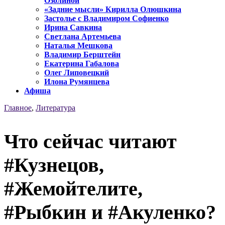
Озолиной
«Задние мысли» Кирилла Олюшкина
Застолье с Владимиром Софиенко
Ирина Савкина
Светлана Артемьева
Наталья Мешкова
Владимир Берштейн
Екатерина Габалова
Олег Липовецкий
Илона Румянцева
Афиша
Главное
,
Литература
Что сейчас читают
#Кузнецов,
#Жемойтелите,
#Рыбкин и #Акуленко?