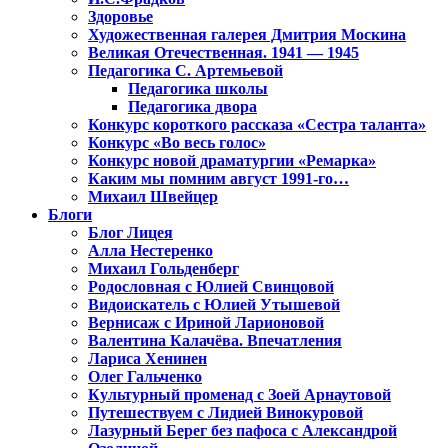
Здоровье
Художественная галерея Дмитрия Москина
Великая Отечественная. 1941 — 1945
Педагогика С. Артемьевой
Педагогика школы
Педагогика двора
Конкурс короткого рассказа «Сестра таланта»
Конкурс «Во весь голос»
Конкурс новой драматургии «Ремарка»
Каким мы помним август 1991-го…
Михаил Швейцер
Блоги
Блог Лицея
Алла Нестеренко
Михаил Гольденберг
Родословная с Юлией Свинцовой
Видоискатель с Юлией Утышевой
Вернисаж с Ириной Ларионовой
Валентина Калачёва. Впечатления
Лариса Хенинен
Олег Гальченко
Культурный променад с Зоей Арнаутовой
Путешествуем с Лидией Винокуровой
Лазурный Берег без пафоса с Александрой