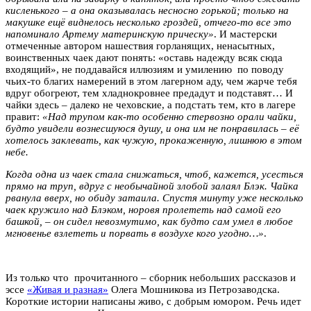
кисленького – а она оказывалась несносно горькой; только на
макушке ещё виднелось несколько гроздей, отчего-то все это
напоминало Артему материнскую прическу»
. И мастерски
отмеченные автором нашествия горланящих, ненасытных,
воинственных чаек дают понять: «оставь надежду всяк сюда
входящий», не поддавайся иллюзиям и умилению по поводу
чьих-то благих намерений в этом лагерном аду, чем жарче тебя
вдруг обогреют, тем хладнокровнее предадут и подставят… И
чайки здесь – далеко не чеховские, а подстать тем, кто в лагере
правит:
«Над трупом как-то особенно стервозно орали чайки,
будто увидели вознесшуюся душу, и она им не понравилась – её
хотелось заклевать, как чужую, прокаженную, лишнюю в этом
небе.
Когда одна из чаек стала снижаться, чтоб, кажется, усесться
прямо на труп, вдруг с необычайной злобой залаял Блэк. Чайка
рванула вверх, но обиду затаила. Спустя минуту уже несколько
чаек кружило над Блэком, норовя пролететь над самой его
башкой, – он сидел невозмутимо, как будто сам умел в любое
мгновенье взлететь и порвать в воздухе кого угодно…»
.
Из только что прочитанного – сборник небольших рассказов и
эссе
«Живая и разная»
Олега Мошникова из Петрозаводска.
Короткие истории написаны живо, с добрым юмором. Речь идет