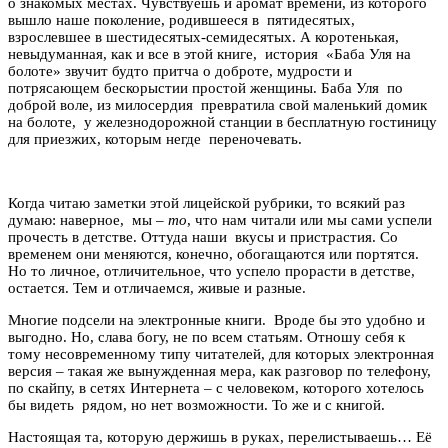
о знакомых местах. Чувствуешь и аромат времени, из которого
вышло наше поколение, родившееся в пятидесятых,
взрослевшее в шестидесятых-семидесятых. А коротенькая,
невыдуманная, как и все в этой книге, история «Баба Уля на
болоте» звучит будто притча о доброте, мудрости и
потрясающем бескорыстии простой женщины. Баба Уля по
доброй воле, из милосердия превратила свой маленький домик
на болоте, у железнодорожной станции в бесплатную гостиницу
для приезжих, которым негде переночевать.
Когда читаю заметки этой лицейской рубрики, то всякий раз
думаю: наверное, мы –
то
, что нам читали или мы сами успели
прочесть в детстве. Оттуда наши вкусы и пристрастия. Со
временем они меняются, конечно, обогащаются или портятся.
Но то личное, отличительное, что успело прорасти в детстве,
остается. Тем и отличаемся, живые и разные.
Многие подсели на электронные книги. Вроде бы это удобно и
выгодно. Но, слава богу, не по всем статьям. Отношу себя к
тому несовременному типу читателей, для которых электронная
версия – такая же вынужденная мера, как разговор по телефону,
по скайпу, в сетях Интернета – с человеком, которого хотелось
бы видеть рядом, но нет возможности. То же и с книгой.
Настоящая та, которую держишь в руках, перелистываешь… Её