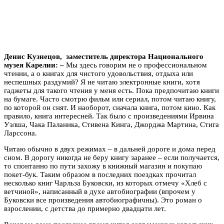
Денис Кузнецов, заместитель директора Национального
музея Карелии: –
Мы здесь говорим не о профессиональном
чтении, а о книгах для чистого удовольствия, отдыха или
неспешных раздумий? Я не читаю электронные книги, хотя
гаджеты для такого чтения у меня есть. Пока предпочитаю книги
на бумаге. Часто смотрю фильм или сериал, потом читаю книгу,
по которой он снят. И наоборот, сначала книга, потом кино. Как
правило, книга интересней. Так было с произведениями Ирвина
Уэлша, Чака Паланика, Стивена Кинга, Джорджа Мартина, Стига
Ларссона.
Читаю обычно в двух режимах – в дальней дороге и дома перед
сном. В дорогу никогда не беру книгу заранее – если получается,
то спонтанно по пути захожу в книжный магазин и покупаю
покет-бук. Таким образом в последних поездках прочитал
несколько книг Чарльза Буковски, из которых отмечу «Хлеб с
ветчиной», написанный в духе автобиографии (впрочем у
Буковски все произведения автобиографичны). Это роман о
взрослении, с детства до примерно двадцати лет.