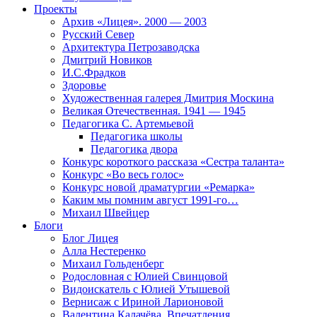
Проекты
Архив «Лицея». 2000 — 2003
Русский Север
Архитектура Петрозаводска
Дмитрий Новиков
И.С.Фрадков
Здоровье
Художественная галерея Дмитрия Москина
Великая Отечественная. 1941 — 1945
Педагогика С. Артемьевой
Педагогика школы
Педагогика двора
Конкурс короткого рассказа «Сестра таланта»
Конкурс «Во весь голос»
Конкурс новой драматургии «Ремарка»
Каким мы помним август 1991-го…
Михаил Швейцер
Блоги
Блог Лицея
Алла Нестеренко
Михаил Гольденберг
Родословная с Юлией Свинцовой
Видоискатель с Юлией Утышевой
Вернисаж с Ириной Ларионовой
Валентина Калачёва. Впечатления