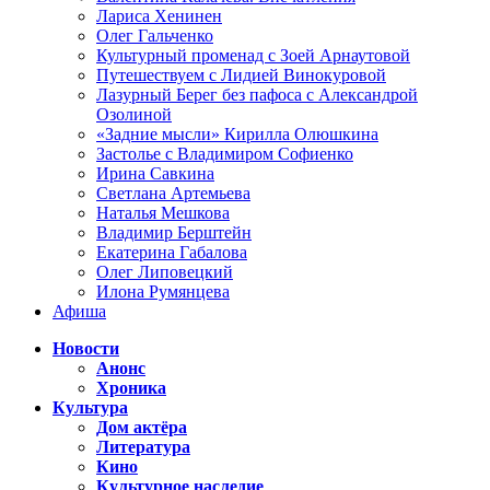
Лариса Хенинен
Олег Гальченко
Культурный променад с Зоей Арнаутовой
Путешествуем с Лидией Винокуровой
Лазурный Берег без пафоса с Александрой
Озолиной
«Задние мысли» Кирилла Олюшкина
Застолье с Владимиром Софиенко
Ирина Савкина
Светлана Артемьева
Наталья Мешкова
Владимир Берштейн
Екатерина Габалова
Олег Липовецкий
Илона Румянцева
Афиша
Новости
Анонс
Хроника
Культура
Дом актёра
Литература
Кино
Культурное наследие