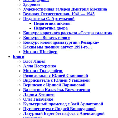
Здоровье
Художественная галерея Дмитрия Москина
Великая Отечественная. 1941 — 1945
Педагогика С. Артемьевой
Педагогика школы
Педагогика двора
Конкурс короткого рассказа «Сестра таланта»
Конкурс «Во весь голос»
Конкурс новой драматургии «Ремарка»
Каким мы помним август 1991-го…
Михаил Швейцер
Блоги
Блог Лицея
Алла Нестеренко
Михаил Гольденберг
Родословная с Юлией Свинцовой
Видоискатель с Юлией Утышевой
Вернисаж с Ириной Ларионовой
Валентина Калачёва. Впечатления
Лариса Хенинен
Олег Гальченко
Культурный променад с Зоей Арнаутовой
Путешествуем с Лидией Винокуровой
Лазурный Берег без пафоса с Александрой