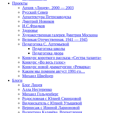
Проекты
Архив «Лицея». 2000 — 2003
Русский Север
Архитектура Петрозаводска
Дмитрий Новиков
И.С.Фрадков
Здоровье
Художественная галерея Дмитрия Москина
Великая Отечественная. 1941 — 1945
Педагогика С. Артемьевой
Педагогика школы
Педагогика двора
Конкурс короткого рассказа «Сестра таланта»
Конкурс «Во весь голос»
Конкурс новой драматургии «Ремарка»
Каким мы помним август 1991-го…
Михаил Швейцер
Блоги
Блог Лицея
Алла Нестеренко
Михаил Гольденберг
Родословная с Юлией Свинцовой
Видоискатель с Юлией Утышевой
Вернисаж с Ириной Ларионовой
Валентина Калачёва. Впечатления