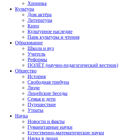
Хроника
Культура
Дом актёра
Литература
Кино
Культурное наследие
Парк культуры и чтения
Образование
Школа и вуз
Учитель
Реформы
ПОЛЁТ (научно-педагогический вестник)
Общество
История
Свободная трибуна
Люди
Лицейские беседы
Семья и дети
Путешествие
Утраты
Наука
Новости и факты
Гуманитарные науки
Естественно-математические науки
Наука в лицах