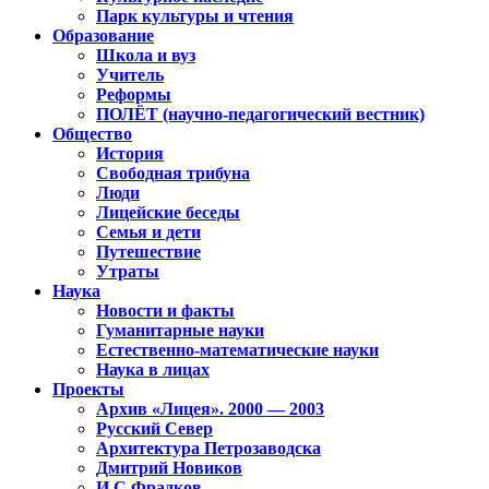
Парк культуры и чтения
Образование
Школа и вуз
Учитель
Реформы
ПОЛЁТ (научно-педагогический вестник)
Общество
История
Свободная трибуна
Люди
Лицейские беседы
Семья и дети
Путешествие
Утраты
Наука
Новости и факты
Гуманитарные науки
Естественно-математические науки
Наука в лицах
Проекты
Архив «Лицея». 2000 — 2003
Русский Север
Архитектура Петрозаводска
Дмитрий Новиков
И.С.Фрадков