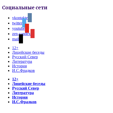
Социальные сети
vkontakte
twitter
youtube
zen-yandex
mail
12+
Лицейские беседы
Русский Север
Литература
История
И.С.Фрадков
12+
Лицейские беседы
Русский Север
Литература
История
И.С.Фрадков