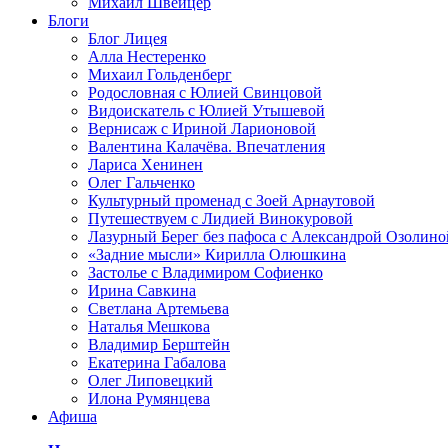
Михаил Швейцер
Блоги
Блог Лицея
Алла Нестеренко
Михаил Гольденберг
Родословная с Юлией Свинцовой
Видоискатель с Юлией Утышевой
Вернисаж с Ириной Ларионовой
Валентина Калачёва. Впечатления
Лариса Хенинен
Олег Гальченко
Культурный променад с Зоей Арнаутовой
Путешествуем с Лидией Винокуровой
Лазурный Берег без пафоса с Александрой Озолино
«Задние мысли» Кирилла Олюшкина
Застолье с Владимиром Софиенко
Ирина Савкина
Светлана Артемьева
Наталья Мешкова
Владимир Берштейн
Екатерина Габалова
Олег Липовецкий
Илона Румянцева
Афиша