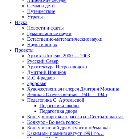
Лицейские беседы
Семья и дети
Путешествие
Утраты
Наука
Новости и факты
Гуманитарные науки
Естественно-математические науки
Наука в лицах
Проекты
Архив «Лицея». 2000 — 2003
Русский Север
Архитектура Петрозаводска
Дмитрий Новиков
И.С.Фрадков
Здоровье
Художественная галерея Дмитрия Москина
Великая Отечественная. 1941 — 1945
Педагогика С. Артемьевой
Педагогика школы
Педагогика двора
Конкурс короткого рассказа «Сестра таланта»
Конкурс «Во весь голос»
Конкурс новой драматургии «Ремарка»
Каким мы помним август 1991-го…