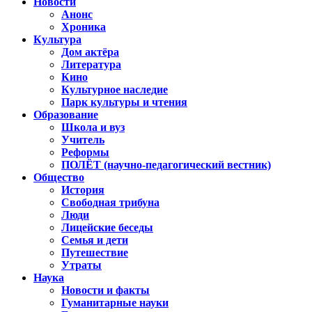
Новости
Анонс
Хроника
Культура
Дом актёра
Литература
Кино
Культурное наследие
Парк культуры и чтения
Образование
Школа и вуз
Учитель
Реформы
ПОЛЁТ (научно-педагогический вестник)
Общество
История
Свободная трибуна
Люди
Лицейские беседы
Семья и дети
Путешествие
Утраты
Наука
Новости и факты
Гуманитарные науки