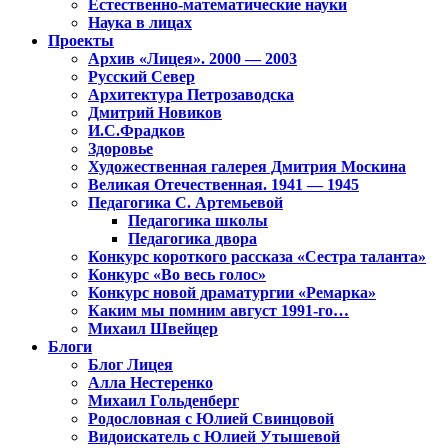
Естественно-математические науки
Наука в лицах
Проекты
Архив «Лицея». 2000 — 2003
Русский Север
Архитектура Петрозаводска
Дмитрий Новиков
И.С.Фрадков
Здоровье
Художественная галерея Дмитрия Москина
Великая Отечественная. 1941 — 1945
Педагогика С. Артемьевой
Педагогика школы
Педагогика двора
Конкурс короткого рассказа «Сестра таланта»
Конкурс «Во весь голос»
Конкурс новой драматургии «Ремарка»
Каким мы помним август 1991-го…
Михаил Швейцер
Блоги
Блог Лицея
Алла Нестеренко
Михаил Гольденберг
Родословная с Юлией Свинцовой
Видоискатель с Юлией Утышевой