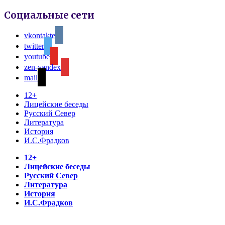
Социальные сети
vkontakte
twitter
youtube
zen-yandex
mail
12+
Лицейские беседы
Русский Север
Литература
История
И.С.Фрадков
12+
Лицейские беседы
Русский Север
Литература
История
И.С.Фрадков