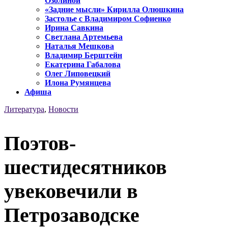
Озолиной
«Задние мысли» Кирилла Олюшкина
Застолье с Владимиром Софиенко
Ирина Савкина
Светлана Артемьева
Наталья Мешкова
Владимир Берштейн
Екатерина Габалова
Олег Липовецкий
Илона Румянцева
Афиша
Литература
,
Новости
Поэтов-
шестидесятников
увековечили в
Петрозаводске