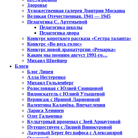
Здоровье
Художественная галерея Дмитрия Москина
Великая Отечественная. 1941 — 1945
Педагогика С. Артемьевой
Педагогика школы
Педагогика двора
Конкурс короткого рассказа «Сестра таланта»
Конкурс «Во весь голос»
Конкурс новой драматургии «Ремарка»
Каким мы помним август 1991-го…
Михаил Швейцер
Блоги
Блог Лицея
Алла Нестеренко
Михаил Гольденберг
Родословная с Юлией Свинцовой
Видоискатель с Юлией Утышевой
Вернисаж с Ириной Ларионовой
Валентина Калачёва. Впечатления
Лариса Хенинен
Олег Гальченко
Культурный променад с Зоей Арнаутовой
Путешествуем с Лидией Винокуровой
Лазурный Берег без пафоса с Александрой