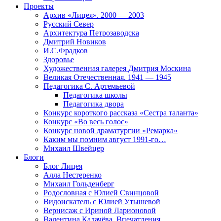
Проекты
Архив «Лицея». 2000 — 2003
Русский Север
Архитектура Петрозаводска
Дмитрий Новиков
И.С.Фрадков
Здоровье
Художественная галерея Дмитрия Москина
Великая Отечественная. 1941 — 1945
Педагогика С. Артемьевой
Педагогика школы
Педагогика двора
Конкурс короткого рассказа «Сестра таланта»
Конкурс «Во весь голос»
Конкурс новой драматургии «Ремарка»
Каким мы помним август 1991-го…
Михаил Швейцер
Блоги
Блог Лицея
Алла Нестеренко
Михаил Гольденберг
Родословная с Юлией Свинцовой
Видоискатель с Юлией Утышевой
Вернисаж с Ириной Ларионовой
Валентина Калачёва. Впечатления