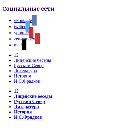
Социальные сети
vkontakte
twitter
youtube
zen-yandex
mail
12+
Лицейские беседы
Русский Север
Литература
История
И.С.Фрадков
12+
Лицейские беседы
Русский Север
Литература
История
И.С.Фрадков