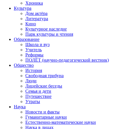
Хроника
Культура
Дом актёра
Литература
Кино
Культурное наследие
Парк культуры и чтения
Образование
Школа и вуз
Учитель
Реформы
ПОЛЁТ (научно-педагогический вестник)
Общество
История
Свободная трибуна
Люди
Лицейские беседы
Семья и дети
Путешествие
Утраты
Наука
Новости и факты
Гуманитарные науки
Естественно-математические науки
Наука в лицах