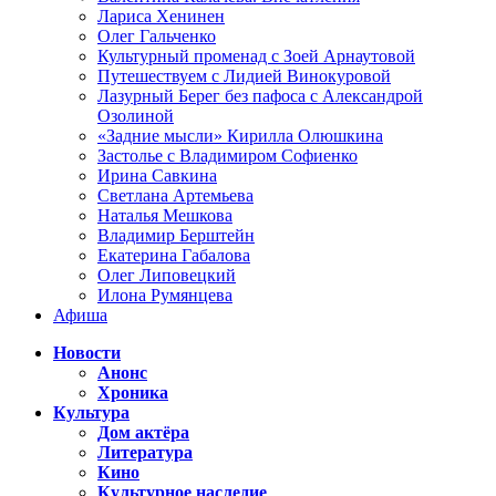
Лариса Хенинен
Олег Гальченко
Культурный променад с Зоей Арнаутовой
Путешествуем с Лидией Винокуровой
Лазурный Берег без пафоса с Александрой
Озолиной
«Задние мысли» Кирилла Олюшкина
Застолье с Владимиром Софиенко
Ирина Савкина
Светлана Артемьева
Наталья Мешкова
Владимир Берштейн
Екатерина Габалова
Олег Липовецкий
Илона Румянцева
Афиша
Новости
Анонс
Хроника
Культура
Дом актёра
Литература
Кино
Культурное наследие