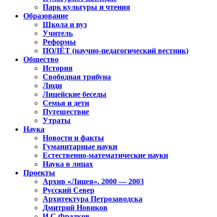
Парк культуры и чтения
Образование
Школа и вуз
Учитель
Реформы
ПОЛЁТ (научно-педагогический вестник)
Общество
История
Свободная трибуна
Люди
Лицейские беседы
Семья и дети
Путешествие
Утраты
Наука
Новости и факты
Гуманитарные науки
Естественно-математические науки
Наука в лицах
Проекты
Архив «Лицея». 2000 — 2003
Русский Север
Архитектура Петрозаводска
Дмитрий Новиков
И.С.Фрадков