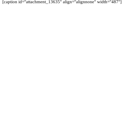
[caption id="attachment_13635" align="alignnone" width="487"]