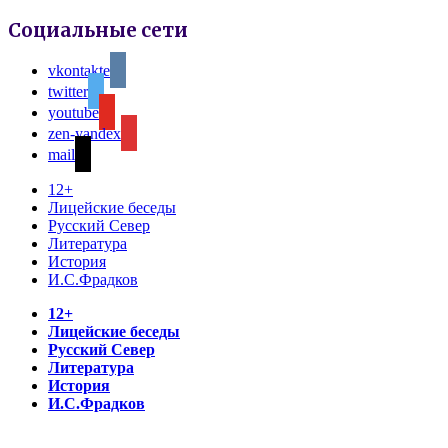
Социальные сети
vkontakte
twitter
youtube
zen-yandex
mail
12+
Лицейские беседы
Русский Север
Литература
История
И.С.Фрадков
12+
Лицейские беседы
Русский Север
Литература
История
И.С.Фрадков