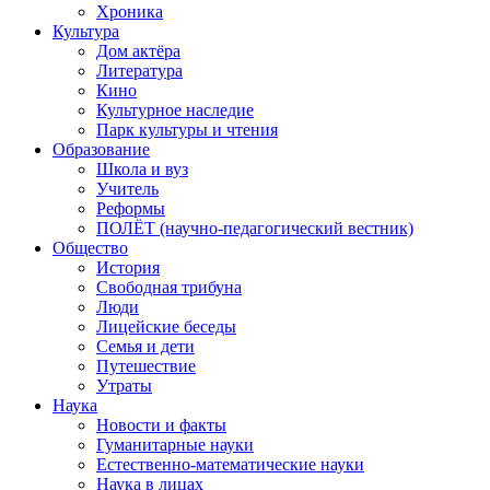
Хроника
Культура
Дом актёра
Литература
Кино
Культурное наследие
Парк культуры и чтения
Образование
Школа и вуз
Учитель
Реформы
ПОЛЁТ (научно-педагогический вестник)
Общество
История
Свободная трибуна
Люди
Лицейские беседы
Семья и дети
Путешествие
Утраты
Наука
Новости и факты
Гуманитарные науки
Естественно-математические науки
Наука в лицах