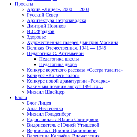
Проекты
Архив «Лицея». 2000 — 2003
Русский Север
Архитектура Петрозаводска
Дмитрий Новиков
И.С.Фрадков
Здоровье
Художественная галерея Дмитрия Москина
Великая Отечественная. 1941 — 1945
Педагогика С. Артемьевой
Педагогика школы
Педагогика двора
Конкурс короткого рассказа «Сестра таланта»
Конкурс «Во весь голос»
Конкурс новой драматургии «Ремарка»
Каким мы помним август 1991-го…
Михаил Швейцер
Блоги
Блог Лицея
Алла Нестеренко
Михаил Гольденберг
Родословная с Юлией Свинцовой
Видоискатель с Юлией Утышевой
Вернисаж с Ириной Ларионовой
Валентина Калачёва. Впечатления