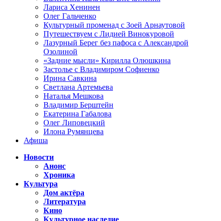
Лариса Хенинен
Олег Гальченко
Культурный променад с Зоей Арнаутовой
Путешествуем с Лидией Винокуровой
Лазурный Берег без пафоса с Александрой
Озолиной
«Задние мысли» Кирилла Олюшкина
Застолье с Владимиром Софиенко
Ирина Савкина
Светлана Артемьева
Наталья Мешкова
Владимир Берштейн
Екатерина Габалова
Олег Липовецкий
Илона Румянцева
Афиша
Новости
Анонс
Хроника
Культура
Дом актёра
Литература
Кино
Культурное наследие