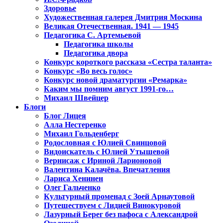
Здоровье
Художественная галерея Дмитрия Москина
Великая Отечественная. 1941 — 1945
Педагогика С. Артемьевой
Педагогика школы
Педагогика двора
Конкурс короткого рассказа «Сестра таланта»
Конкурс «Во весь голос»
Конкурс новой драматургии «Ремарка»
Каким мы помним август 1991-го…
Михаил Швейцер
Блоги
Блог Лицея
Алла Нестеренко
Михаил Гольденберг
Родословная с Юлией Свинцовой
Видоискатель с Юлией Утышевой
Вернисаж с Ириной Ларионовой
Валентина Калачёва. Впечатления
Лариса Хенинен
Олег Гальченко
Культурный променад с Зоей Арнаутовой
Путешествуем с Лидией Винокуровой
Лазурный Берег без пафоса с Александрой