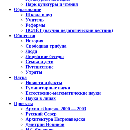
Парк культуры и чтения
Образование
Школа и вуз
Учитель
Реформы
ПОЛЁТ (научно-педагогический вестник)
Общество
История
Свободная трибуна
Люди
Лицейские беседы
Семья и дети
Путешествие
Утраты
Наука
Новости и факты
Гуманитарные науки
Естественно-математические науки
Наука в лицах
Проекты
Архив «Лицея». 2000 — 2003
Русский Север
Архитектура Петрозаводска
Дмитрий Новиков
И.С.Фрадков