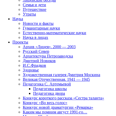
Лицейские беседы
Семья и дети
Путешествие
Утраты
Наука
Новости и факты
Гуманитарные науки
Естественно-математические науки
Наука в лицах
Проекты
Архив «Лицея». 2000 — 2003
Русский Север
Архитектура Петрозаводска
Дмитрий Новиков
И.С.Фрадков
Здоровье
Художественная галерея Дмитрия Москина
Великая Отечественная. 1941 — 1945
Педагогика С. Артемьевой
Педагогика школы
Педагогика двора
Конкурс короткого рассказа «Сестра таланта»
Конкурс «Во весь голос»
Конкурс новой драматургии «Ремарка»
Каким мы помним август 1991-го…