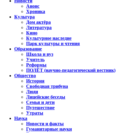
Новости
Анонс
Хроника
Культура
Дом актёра
Литература
Кино
Культурное наследие
Парк культуры и чтения
Образование
Школа и вуз
Учитель
Реформы
ПОЛЁТ (научно-педагогический вестник)
Общество
История
Свободная трибуна
Люди
Лицейские беседы
Семья и дети
Путешествие
Утраты
Наука
Новости и факты
Гуманитарные науки