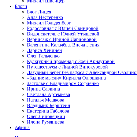
Михаил Швейцер
Блоги
Блог Лицея
Алла Нестеренко
Михаил Гольденберг
Родословная с Юлией Свинцовой
Видоискатель с Юлией Утышевой
Вернисаж с Ириной Ларионовой
Валентина Калачёва. Впечатления
Лариса Хенинен
Олег Гальченко
Культурный променад с Зоей Арнаутовой
Путешествуем с Лидией Винокуровой
Лазурный Берег без пафоса с Александрой Озолино
«Задние мысли» Кирилла Олюшкина
Застолье с Владимиром Софиенко
Ирина Савкина
Светлана Артемьева
Наталья Мешкова
Владимир Берштейн
Екатерина Габалова
Олег Липовецкий
Илона Румянцева
Афиша