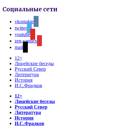
Социальные сети
vkontakte
twitter
youtube
zen-yandex
mail
12+
Лицейские беседы
Русский Север
Литература
История
И.С.Фрадков
12+
Лицейские беседы
Русский Север
Литература
История
И.С.Фрадков