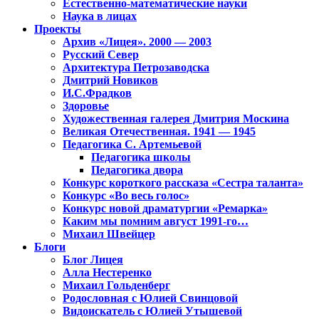
Естественно-математические науки
Наука в лицах
Проекты
Архив «Лицея». 2000 — 2003
Русский Север
Архитектура Петрозаводска
Дмитрий Новиков
И.С.Фрадков
Здоровье
Художественная галерея Дмитрия Москина
Великая Отечественная. 1941 — 1945
Педагогика С. Артемьевой
Педагогика школы
Педагогика двора
Конкурс короткого рассказа «Сестра таланта»
Конкурс «Во весь голос»
Конкурс новой драматургии «Ремарка»
Каким мы помним август 1991-го…
Михаил Швейцер
Блоги
Блог Лицея
Алла Нестеренко
Михаил Гольденберг
Родословная с Юлией Свинцовой
Видоискатель с Юлией Утышевой