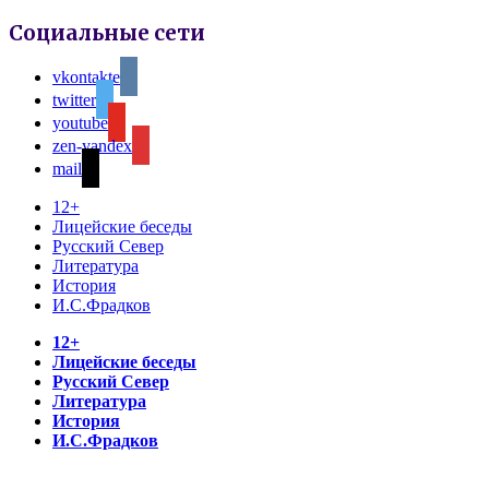
Социальные сети
vkontakte
twitter
youtube
zen-yandex
mail
12+
Лицейские беседы
Русский Север
Литература
История
И.С.Фрадков
12+
Лицейские беседы
Русский Север
Литература
История
И.С.Фрадков