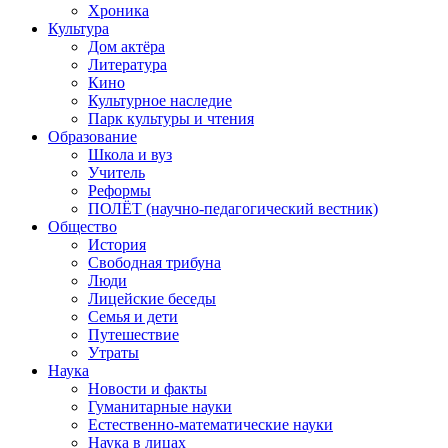
Хроника
Культура
Дом актёра
Литература
Кино
Культурное наследие
Парк культуры и чтения
Образование
Школа и вуз
Учитель
Реформы
ПОЛЁТ (научно-педагогический вестник)
Общество
История
Свободная трибуна
Люди
Лицейские беседы
Семья и дети
Путешествие
Утраты
Наука
Новости и факты
Гуманитарные науки
Естественно-математические науки
Наука в лицах