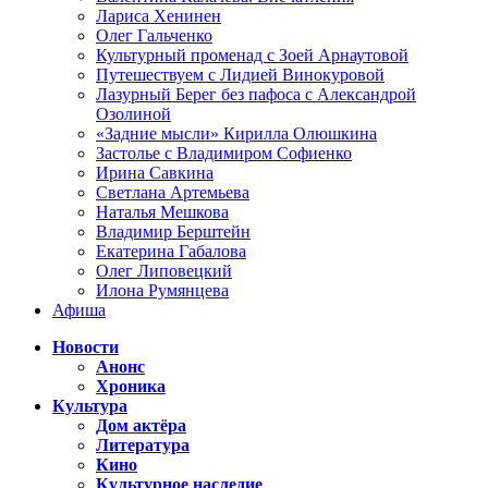
Лариса Хенинен
Олег Гальченко
Культурный променад с Зоей Арнаутовой
Путешествуем с Лидией Винокуровой
Лазурный Берег без пафоса с Александрой
Озолиной
«Задние мысли» Кирилла Олюшкина
Застолье с Владимиром Софиенко
Ирина Савкина
Светлана Артемьева
Наталья Мешкова
Владимир Берштейн
Екатерина Габалова
Олег Липовецкий
Илона Румянцева
Афиша
Новости
Анонс
Хроника
Культура
Дом актёра
Литература
Кино
Культурное наследие