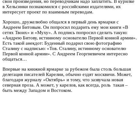
свои произведения, но переводчикам надо заплатить. В курилке
в Хельсинки познакомился с российскими издателями, их
интересует проект по взаимным переводам.
Хорошо, дружелюбно общался в первый день ярмарки с
Андреем Битовым. Он попросил подарить ему мои книги «В
сетях Твоих» и «Муху». А подпись попросил сделать такую:
«Андрею Битову, истинному основателю Первой конной армии».
Есть такой анекдот: Буденный подарил свою фотографию
Сталину с надписью: «Тов. Сталину, истинному основателю
Первой конной армии». С Андреем Георгиевичем интересно
общаться…
Впервые на книжной ярмарке за рубежом была столь большая
делегация писателей Карелии, обычно ездят москвичи. Может,
благодаря журналу «Октябрь» и тому, что зазвучала новая
северная проза. А может, у карелов, как всегда, роль такая –
быть между Западом и Востоком.