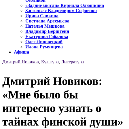
Озолиной
«Задние мысли» Кирилла Олюшкина
Застолье с Владимиром Софиенко
Ирина Савкина
Светлана Артемьева
Наталья Мешкова
Владимир Берштейн
Екатерина Габалова
Олег Липовецкий
Илона Румянцева
Афиша
Дмитрий Новиков
,
Культура
,
Литература
Дмитрий Новиков:
«Мне было бы
интересно узнать о
тайнах финской души»