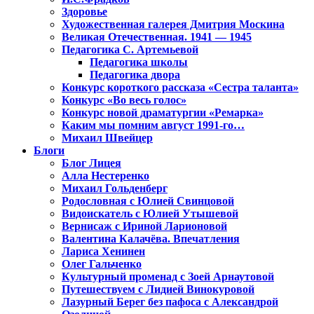
Здоровье
Художественная галерея Дмитрия Москина
Великая Отечественная. 1941 — 1945
Педагогика С. Артемьевой
Педагогика школы
Педагогика двора
Конкурс короткого рассказа «Сестра таланта»
Конкурс «Во весь голос»
Конкурс новой драматургии «Ремарка»
Каким мы помним август 1991-го…
Михаил Швейцер
Блоги
Блог Лицея
Алла Нестеренко
Михаил Гольденберг
Родословная с Юлией Свинцовой
Видоискатель с Юлией Утышевой
Вернисаж с Ириной Ларионовой
Валентина Калачёва. Впечатления
Лариса Хенинен
Олег Гальченко
Культурный променад с Зоей Арнаутовой
Путешествуем с Лидией Винокуровой
Лазурный Берег без пафоса с Александрой