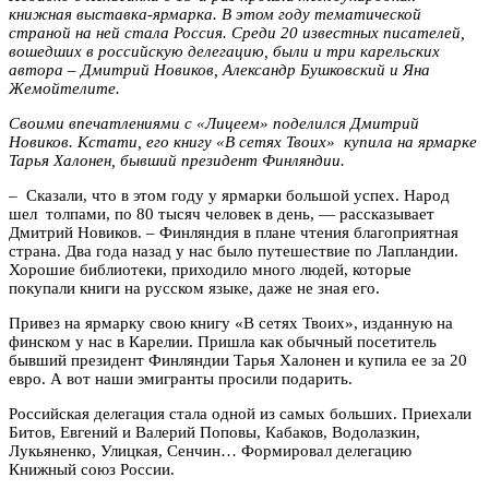
книжная выставка-ярмарка. В этом году тематической
страной на ней стала Россия. Среди 20 известных писателей,
вошедших в российскую делегацию, были и три карельских
автора – Дмитрий Новиков, Александр Бушковский и Яна
Жемойтелите.
Своими впечатлениями с «Лицеем» поделился Дмитрий
Новиков. Кстати,
его книгу «В сетях Твоих» купила на ярмарке
Тарья Халонен, бывший президент Финляндии.
– Сказали, что в этом году у ярмарки большой успех. Народ
шел толпами, по 80 тысяч человек в день, — рассказывает
Дмитрий Новиков. – Финляндия в плане чтения благоприятная
страна. Два года назад у нас было путешествие по Лапландии.
Хорошие библиотеки, приходило много людей, которые
покупали книги на русском языке, даже не зная его.
Привез на ярмарку свою книгу «В сетях Твоих», изданную на
финском у нас в Карелии. Пришла как обычный посетитель
бывший президент Финляндии Тарья Халонен и купила ее за 20
евро. А вот наши эмигранты просили подарить.
Российская делегация стала одной из самых больших. Приехали
Битов, Евгений и Валерий Поповы, Кабаков, Водолазкин,
Лукьяненко, Улицкая, Сенчин… Формировал делегацию
Книжный союз России.