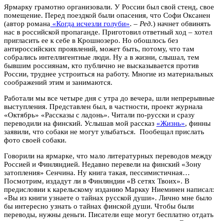
Ярмарку грамотно организовали. У России был свой стенд, свое
помещение. Перед поездкой были опасения, что Софи Оксанен
(автор романа
«Когда исчезли голуби»
. –
Ред.
) начнет обвинять
нас в российской пропаганде. Приготовил ответный ход – хотел
пригласить ее к себе в Крошнозеро. Но обошлось без
антироссийских проявлений, может быть, потому, что там
собрались интеллигентные люди. Ну а в жизни, слышал, тем
бывшим россиянам, кто публично не высказывается против
России, труднее устроиться на работу. Многие из материальных
соображений этим и занимаются.
Работали мы все четыре дня с утра до вечера, шли непрерывные
выступления. Представлен был, в частности, проект журнала
«Октябрь» «Рассказы с ладонь». Читали по-русски и сразу
переводили на финский. Услышав мой рассказ
«Жизнь»
, финны
заявили, что собаки не могут улыбаться. Пообещал прислать
фото своей собаки.
Говорили на ярмарке, что мало литературных переводов между
Россией и Финляндией. Недавно перевели на финский «Зону
затопления» Сенчина. Ну книга такая, пессимистичная…
Посмотрим, издадут ли в Финляндии «В сетях Твоих». В
предисловии к карельскому изданию Маркку Ниеминен написал:
«Вы из книги узнаете о тайнах русской души». Лично мне было
бы интересно узнать о тайнах финской души. Чтобы были
переводы, нужны деньги. Писатели еще могут бесплатно отдать