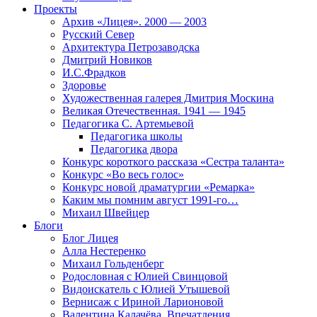
Проекты
Архив «Лицея». 2000 — 2003
Русский Север
Архитектура Петрозаводска
Дмитрий Новиков
И.С.Фрадков
Здоровье
Художественная галерея Дмитрия Москина
Великая Отечественная. 1941 — 1945
Педагогика С. Артемьевой
Педагогика школы
Педагогика двора
Конкурс короткого рассказа «Сестра таланта»
Конкурс «Во весь голос»
Конкурс новой драматургии «Ремарка»
Каким мы помним август 1991-го…
Михаил Швейцер
Блоги
Блог Лицея
Алла Нестеренко
Михаил Гольденберг
Родословная с Юлией Свинцовой
Видоискатель с Юлией Утышевой
Вернисаж с Ириной Ларионовой
Валентина Калачёва. Впечатления