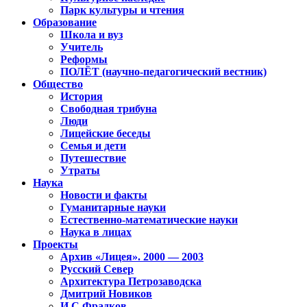
Парк культуры и чтения
Образование
Школа и вуз
Учитель
Реформы
ПОЛЁТ (научно-педагогический вестник)
Общество
История
Свободная трибуна
Люди
Лицейские беседы
Семья и дети
Путешествие
Утраты
Наука
Новости и факты
Гуманитарные науки
Естественно-математические науки
Наука в лицах
Проекты
Архив «Лицея». 2000 — 2003
Русский Север
Архитектура Петрозаводска
Дмитрий Новиков
И.С.Фрадков