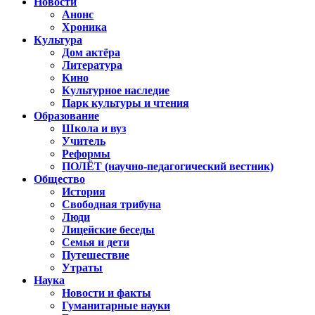
Новости
Анонс
Хроника
Культура
Дом актёра
Литература
Кино
Культурное наследие
Парк культуры и чтения
Образование
Школа и вуз
Учитель
Реформы
ПОЛЁТ (научно-педагогический вестник)
Общество
История
Свободная трибуна
Люди
Лицейские беседы
Семья и дети
Путешествие
Утраты
Наука
Новости и факты
Гуманитарные науки