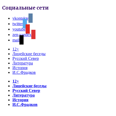
Социальные сети
vkontakte
twitter
youtube
zen-yandex
mail
12+
Лицейские беседы
Русский Север
Литература
История
И.С.Фрадков
12+
Лицейские беседы
Русский Север
Литература
История
И.С.Фрадков