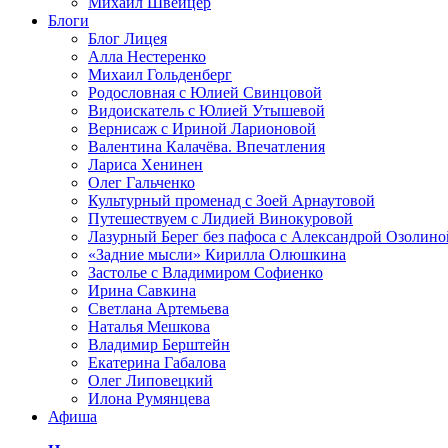
Михаил Швейцер
Блоги
Блог Лицея
Алла Нестеренко
Михаил Гольденберг
Родословная с Юлией Свинцовой
Видоискатель с Юлией Утышевой
Вернисаж с Ириной Ларионовой
Валентина Калачёва. Впечатления
Лариса Хенинен
Олег Гальченко
Культурный променад с Зоей Арнаутовой
Путешествуем с Лидией Винокуровой
Лазурный Берег без пафоса с Александрой Озолино
«Задние мысли» Кирилла Олюшкина
Застолье с Владимиром Софиенко
Ирина Савкина
Светлана Артемьева
Наталья Мешкова
Владимир Берштейн
Екатерина Габалова
Олег Липовецкий
Илона Румянцева
Афиша