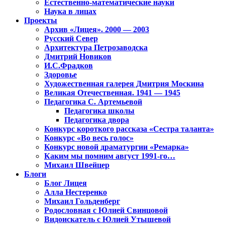
Естественно-математические науки
Наука в лицах
Проекты
Архив «Лицея». 2000 — 2003
Русский Север
Архитектура Петрозаводска
Дмитрий Новиков
И.С.Фрадков
Здоровье
Художественная галерея Дмитрия Москина
Великая Отечественная. 1941 — 1945
Педагогика С. Артемьевой
Педагогика школы
Педагогика двора
Конкурс короткого рассказа «Сестра таланта»
Конкурс «Во весь голос»
Конкурс новой драматургии «Ремарка»
Каким мы помним август 1991-го…
Михаил Швейцер
Блоги
Блог Лицея
Алла Нестеренко
Михаил Гольденберг
Родословная с Юлией Свинцовой
Видоискатель с Юлией Утышевой