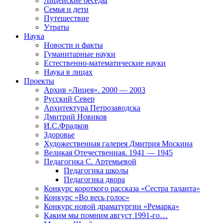
Лицейские беседы
Семья и дети
Путешествие
Утраты
Наука
Новости и факты
Гуманитарные науки
Естественно-математические науки
Наука в лицах
Проекты
Архив «Лицея». 2000 — 2003
Русский Север
Архитектура Петрозаводска
Дмитрий Новиков
И.С.Фрадков
Здоровье
Художественная галерея Дмитрия Москина
Великая Отечественная. 1941 — 1945
Педагогика С. Артемьевой
Педагогика школы
Педагогика двора
Конкурс короткого рассказа «Сестра таланта»
Конкурс «Во весь голос»
Конкурс новой драматургии «Ремарка»
Каким мы помним август 1991-го…