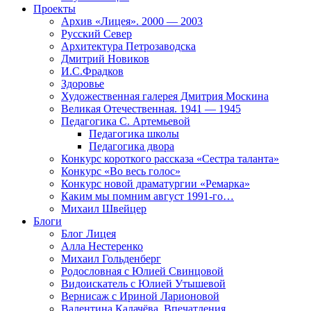
Проекты
Архив «Лицея». 2000 — 2003
Русский Север
Архитектура Петрозаводска
Дмитрий Новиков
И.С.Фрадков
Здоровье
Художественная галерея Дмитрия Москина
Великая Отечественная. 1941 — 1945
Педагогика С. Артемьевой
Педагогика школы
Педагогика двора
Конкурс короткого рассказа «Сестра таланта»
Конкурс «Во весь голос»
Конкурс новой драматургии «Ремарка»
Каким мы помним август 1991-го…
Михаил Швейцер
Блоги
Блог Лицея
Алла Нестеренко
Михаил Гольденберг
Родословная с Юлией Свинцовой
Видоискатель с Юлией Утышевой
Вернисаж с Ириной Ларионовой
Валентина Калачёва. Впечатления