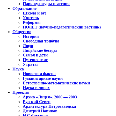
Парк культуры и чтения
Образование
Школа и вуз
Учитель
Реформы
ПОЛЁТ (научно-педагогический вестник)
Общество
История
Свободная трибуна
Люди
Лицейские беседы
Семья и дети
Путешествие
Утраты
Наука
Новости и факты
Гуманитарные науки
Естественно-математические науки
Наука в лицах
Проекты
Архив «Лицея». 2000 — 2003
Русский Север
Архитектура Петрозаводска
Дмитрий Новиков
И.С.Фрадков