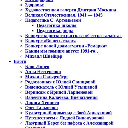
Здоровье
Художественная галерея Дмитрия Москина
Великая Отечественная. 1941 — 1945
Педагогика С. Артемьевой
Педагогика школы
Педагогика двора
Конкурс короткого рассказа «Сестра таланта»
Конкурс «Во весь голос»
Конкурс новой драматургии «Ремарка»
Каким мы помним август 1991-го…
Михаил Швейцер
Блоги
Блог Лицея
Алла Нестеренко
Михаил Гольденберг
Родословная с Юлией Свинцовой
Видоискатель с Юлией Утышевой
Вернисаж с Ириной Ларионовой
Валентина Калачёва. Впечатления
Лариса Хенинен
Олег Гальченко
Культурный променад с Зоей Арнаутовой
Путешествуем с Лидией Винокуровой
Лазурный Берег без пафоса с Александрой