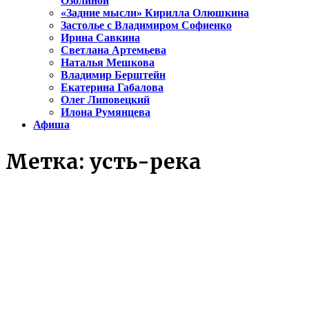
Озолиной
«Задние мысли» Кирилла Олюшкина
Застолье с Владимиром Софиенко
Ирина Савкина
Светлана Артемьева
Наталья Мешкова
Владимир Берштейн
Екатерина Габалова
Олег Липовецкий
Илона Румянцева
Афиша
Метка:
усть-река