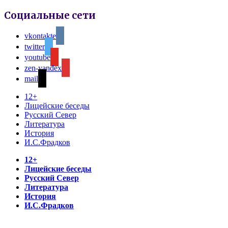
Социальные сети
vkontakte
twitter
youtube
zen-yandex
mail
12+
Лицейские беседы
Русский Север
Литература
История
И.С.Фрадков
12+
Лицейские беседы
Русский Север
Литература
История
И.С.Фрадков