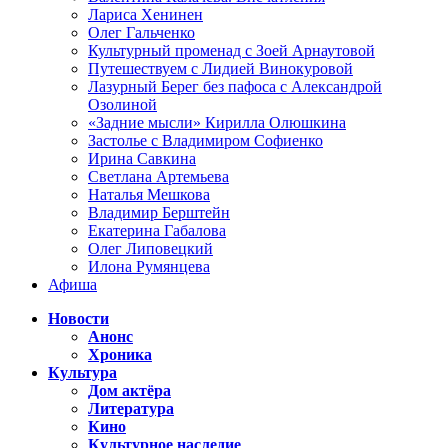
Лариса Хенинен
Олег Гальченко
Культурный променад с Зоей Арнаутовой
Путешествуем с Лидией Винокуровой
Лазурный Берег без пафоса с Александрой
Озолиной
«Задние мысли» Кирилла Олюшкина
Застолье с Владимиром Софиенко
Ирина Савкина
Светлана Артемьева
Наталья Мешкова
Владимир Берштейн
Екатерина Габалова
Олег Липовецкий
Илона Румянцева
Афиша
Новости
Анонс
Хроника
Культура
Дом актёра
Литература
Кино
Культурное наследие