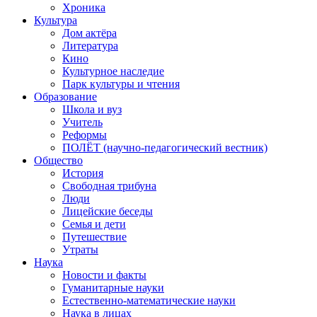
Хроника
Культура
Дом актёра
Литература
Кино
Культурное наследие
Парк культуры и чтения
Образование
Школа и вуз
Учитель
Реформы
ПОЛЁТ (научно-педагогический вестник)
Общество
История
Свободная трибуна
Люди
Лицейские беседы
Семья и дети
Путешествие
Утраты
Наука
Новости и факты
Гуманитарные науки
Естественно-математические науки
Наука в лицах