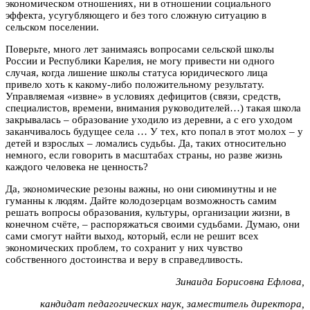
экономическом отношениях, ни в отношении социального
эффекта, усугубляющего и без того сложную ситуацию в
сельском поселении.
Поверьте, много лет занимаясь вопросами сельской школы
России и Республики Карелия, не могу привести
ни одного
случая
, когда лишение школы статуса юридического лица
привело хоть к какому-либо положительному результату.
Управляемая «извне» в условиях дефицитов (связи, средств,
специалистов, времени, внимания руководителей…) такая школа
закрывалась – образование уходило из деревни, а с его уходом
заканчивалось будущее села … У тех, кто попал в этот молох – у
детей и взрослых – ломались судьбы. Да, таких относительно
немного, если говорить в масштабах страны, но разве жизнь
каждого человека не ценность?
Да, экономические резоны важны, но они сиюминутны и не
гуманны к людям. Дайте колодозерцам возможность самим
решать вопросы образования, культуры, организации жизни, в
конечном счёте, – распоряжаться своими судьбами. Думаю, они
сами смогут найти выход, который, если не решит всех
экономических проблем, то сохранит у них чувство
собственного достоинства и веру в справедливость.
Зинаида Борисовна Ефлова,
кандидат педагогических наук,
заместитель директора,