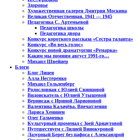
Здоровье
Художественная галерея Дмитрия Москина
Великая Отечественная. 1941 — 1945
Педагогика С. Артемьевой
Педагогика школы
Педагогика двора
Конкурс короткого рассказа «Сестра таланта»
Конкурс «Во весь голос»
Конкурс новой драматургии «Ремарка»
Каким мы помним август 1991-го…
Михаил Швейцер
Блоги
Блог Лицея
Алла Нестеренко
Михаил Гольденберг
Родословная с Юлией Свинцовой
Видоискатель с Юлией Утышевой
Вернисаж с Ириной Ларионовой
Валентина Калачёва. Впечатления
Лариса Хенинен
Олег Гальченко
Культурный променад с Зоей Арнаутовой
Путешествуем с Лидией Винокуровой
Лазурный Берег без пафоса с Александрой