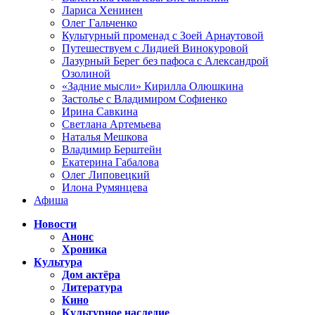
Лариса Хенинен
Олег Гальченко
Культурный променад с Зоей Арнаутовой
Путешествуем с Лидией Винокуровой
Лазурный Берег без пафоса с Александрой
Озолиной
«Задние мысли» Кирилла Олюшкина
Застолье с Владимиром Софиенко
Ирина Савкина
Светлана Артемьева
Наталья Мешкова
Владимир Берштейн
Екатерина Габалова
Олег Липовецкий
Илона Румянцева
Афиша
Новости
Анонс
Хроника
Культура
Дом актёра
Литература
Кино
Культурное наследие