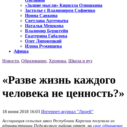
Озолиной
«Задние мысли» Кирилла Олюшкина
Застолье с Владимиром Софиенко
Ирина Савкина
Светлана Артемьева
Наталья Мешкова
Владимир Берштейн
Екатерина Габалова
Олег Липовецкий
Илона Румянцева
Афиша
Новости
,
Образование
,
Хроника
,
Школа и вуз
«Разве жизнь каждого
человека не ценность?»
18 июня 2018 16:03
Интернет-журнал "Лицей"
Ассоциация сельских школ Республики Карелии получила из
администрации Пудожского района ответ на
свое обращение