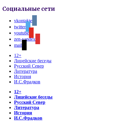
Социальные сети
vkontakte
twitter
youtube
zen-yandex
mail
12+
Лицейские беседы
Русский Север
Литература
История
И.С.Фрадков
12+
Лицейские беседы
Русский Север
Литература
История
И.С.Фрадков