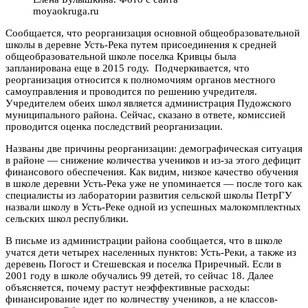
moyaokruga.ru
Сообщается, что реорганизация основной общеобразовательной
школы в деревне Усть-Река путем присоединения к средней
общеобразовательной школе поселка Кривцы была
запланирована еще в 2015 году. Подчеркивается, что
реорганизация относится к полномочиям органов местного
самоуправления и проводится по решению учредителя.
Учредителем обеих школ является администрация Пудожского
муниципального района. Сейчас, сказано в ответе, комиссией
проводится оценка последствий реорганизации.
Названы две причины реорганизации: демографическая ситуация
в районе — снижение количества учеников и из-за этого дефицит
финансового обеспечения. Как видим, низкое качество обучения
в школе деревни Усть-Река уже не упоминается — после того как
специалисты из лаборатории развития сельской школы ПетрГУ
назвали школу в Усть-Реке одной из успешных малокомплектных
сельских школ республики.
В письме из администрации района сообщается, что в школе
учатся дети четырех населенных пунктов: Усть-Реки, а также из
деревень Погост и Стешевская и поселка Приречный. Если в
2001 году в школе обучались 99 детей, то сейчас 18. Далее
объясняется, почему растут неэффективные расходы:
финансирование идет по количеству учеников, а не классов-