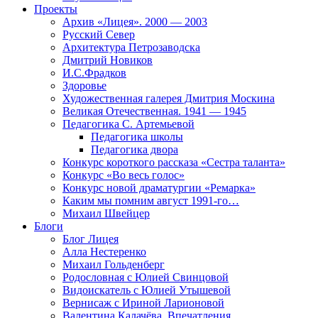
Проекты
Архив «Лицея». 2000 — 2003
Русский Север
Архитектура Петрозаводска
Дмитрий Новиков
И.С.Фрадков
Здоровье
Художественная галерея Дмитрия Москина
Великая Отечественная. 1941 — 1945
Педагогика С. Артемьевой
Педагогика школы
Педагогика двора
Конкурс короткого рассказа «Сестра таланта»
Конкурс «Во весь голос»
Конкурс новой драматургии «Ремарка»
Каким мы помним август 1991-го…
Михаил Швейцер
Блоги
Блог Лицея
Алла Нестеренко
Михаил Гольденберг
Родословная с Юлией Свинцовой
Видоискатель с Юлией Утышевой
Вернисаж с Ириной Ларионовой
Валентина Калачёва. Впечатления