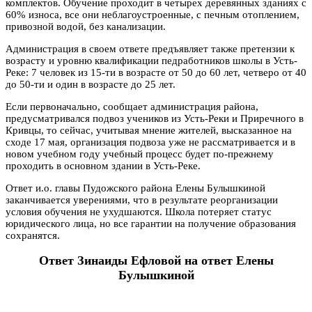
комплектов. Обучение проходит в четырех деревянных зданиях с
60% износа, все они неблагоустроенные, с печным отоплением,
привозной водой, без канализации.
Администрация в своем ответе предъявляет также претензии к
возрасту и уровню квалификации педработников школы в Усть-
Реке: 7 человек из 15-ти в возрасте от 50 до 60 лет, четверо от 40
до 50-ти и один в возрасте до 25 лет.
Если первоначально, сообщает администрация района,
предусматривался подвоз учеников из Усть-Реки и Приречного в
Кривцы, то сейчас, учитывая мнение жителей, высказанное на
сходе 17 мая, организация подвоза уже не рассматривается и в
новом учебном году учебный процесс будет по-прежнему
проходить в основном здании в Усть-Реке.
Ответ и.о. главы Пудожского района Елены Булышкиной
заканчивается уверениями, что в результате реорганизации
условия обучения не ухудшаются. Школа потеряет статус
юридического лица, но все гарантии на получение образования
сохранятся.
Ответ Зинаиды Ефловой на ответ Елены
Булышкиной