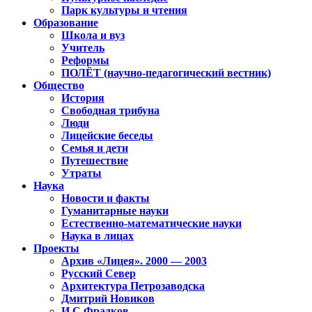
Парк культуры и чтения
Образование
Школа и вуз
Учитель
Реформы
ПОЛЁТ (научно-педагогический вестник)
Общество
История
Свободная трибуна
Люди
Лицейские беседы
Семья и дети
Путешествие
Утраты
Наука
Новости и факты
Гуманитарные науки
Естественно-математические науки
Наука в лицах
Проекты
Архив «Лицея». 2000 — 2003
Русский Север
Архитектура Петрозаводска
Дмитрий Новиков
И.С.Фрадков