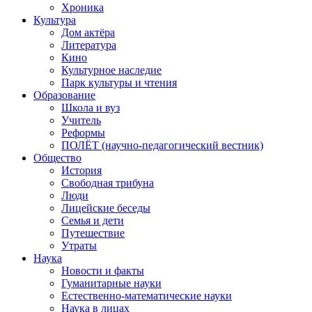
Хроника
Культура
Дом актёра
Литература
Кино
Культурное наследие
Парк культуры и чтения
Образование
Школа и вуз
Учитель
Реформы
ПОЛЁТ (научно-педагогический вестник)
Общество
История
Свободная трибуна
Люди
Лицейские беседы
Семья и дети
Путешествие
Утраты
Наука
Новости и факты
Гуманитарные науки
Естественно-математические науки
Наука в лицах