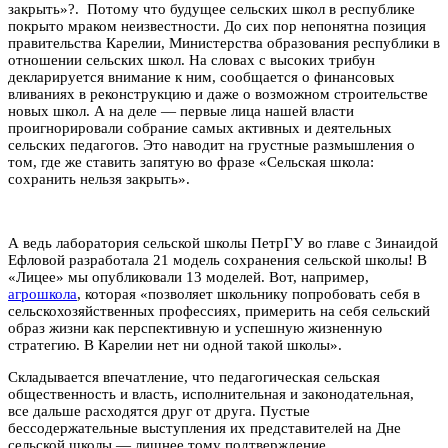
закрыть»?. Потому что будущее сельских школ в республике
покрыто мраком неизвестности. До сих пор непонятна позиция
правительства Карелии, Министерства образования республики в
отношении сельских школ. На словах с высоких трибун
декларируется внимание к ним, сообщается о финансовых
вливаниях в реконструкцию и даже о возможном строительстве
новых школ. А на деле — первые лица нашей власти
проигнорировали собрание самых активных и деятельных
сельских педагогов. Это наводит на грустные размышления о
том, где же ставить запятую во фразе «Сельская школа:
сохранить нельзя закрыть».
А ведь лаборатория сельской школы ПетрГУ во главе с Зинаидой
Ефловой разработала 21 модель сохранения сельской школы! В
«Лицее» мы опубликовали 13 моделей. Вот, например,
агрошкола
, которая «позволяет школьнику попробовать себя в
сельскохозяйственных профессиях, примерить на себя сельский
образ жизни как перспективную и успешную жизненную
стратегию. В Карелии нет ни одной такой школы».
Складывается впечатление, что педагогическая сельская
общественность и власть, исполнительная и законодательная,
все дальше расходятся друг от друга. Пустые
бессодержательные выступления их представителей на Дне
сельской школы — лишнее тому подтверждение.