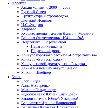
Проекты
Архив «Лицея». 2000 — 2003
Русский Север
Архитектура Петрозаводска
Дмитрий Новиков
И.С.Фрадков
Здоровье
Художественная галерея Дмитрия Москина
Великая Отечественная. 1941 — 1945
Педагогика С. Артемьевой
Педагогика школы
Педагогика двора
Конкурс короткого рассказа «Сестра таланта»
Конкурс «Во весь голос»
Конкурс новой драматургии «Ремарка»
Каким мы помним август 1991-го…
Михаил Швейцер
Блоги
Блог Лицея
Алла Нестеренко
Михаил Гольденберг
Родословная с Юлией Свинцовой
Видоискатель с Юлией Утышевой
Вернисаж с Ириной Ларионовой
Валентина Калачёва. Впечатления