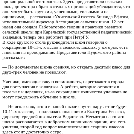
провинциальной отсталостью. Здесь представители сельских
школ, директора образовательных организаций убеждаются, что
они могут быть крутыми, успешными, сильными и не
одинокими, – рассказала «Учительской газете» Зинаида Ефлова,
исполнительный директор Ассоциации сельских школ. 12 лет
назад она создала Лабораторию теории и практики развития
сельской школы при Карельской государственной педагогической
академии, теперь она работает при ПетрГУ.
В ходе круглого стола руководители школ говорили о
сокращении 10-11-х классов в сельских школах, у которых есть
лицензия на преподавание. Представители Пудожского района
рассказали:
— По документам школа средняя, но открыть десятый класс для
двух-трех человек не позволяют.
Ученики, имеющие такую возможность, переезжают в города
для поступления в колледжи. А ребята, которые остаются в
поселках и деревнях, из-за сокращения количества учеников не
могут продолжить обучение в школе.
— Не исключаю, что и в нашей школе спустя пару лет не будет
10-11-х классов, – поделилась опасениями Екатерина Евсеева,
директор средней школы села Ведлозеро. Несмотря на то что
школа располагается в добротном кирпичном здании, что есть
учителя, второй год вопрос комплектования старших классов
здесь стоит достаточно остро.