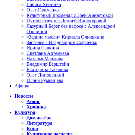
Лариса Хенинен
Олег Гальченко
Культурный променад с Зоей Арнаутовой
Путешествуем с Лидией Винокуровой
Лазурный Берег без пафоса с Александрой
Озолиной
«Задние мысли» Кирилла Олюшкина
Застолье с Владимиром Софиенко
Ирина Савкина
Светлана Артемьева
Наталья Мешкова
Владимир Берштейн
Екатерина Габалова
Олег Липовецкий
Илона Румянцева
Афиша
Новости
Анонс
Хроника
Культура
Дом актёра
Литература
Кино
Культурное наследие