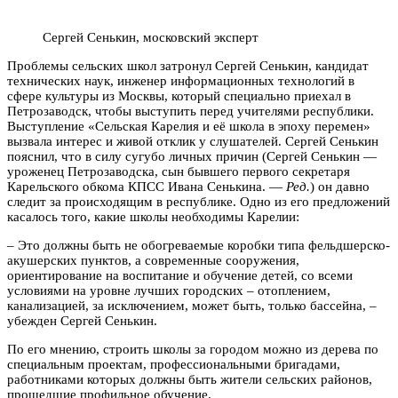
Сергей Сенькин, московский эксперт
Проблемы сельских школ затронул Сергей Сенькин, кандидат
технических наук, инженер информационных технологий в
сфере культуры из Москвы, который специально приехал в
Петрозаводск, чтобы выступить перед учителями республики.
Выступление «Сельская Карелия и её школа в эпоху перемен»
вызвала интерес и живой отклик у слушателей. Сергей Сенькин
пояснил, что в силу сугубо личных причин (Сергей Сенькин —
уроженец Петрозаводска, сын бывшего первого секретаря
Карельского обкома КПСС Ивана Сенькина. —
Ред.
) он давно
следит за происходящим в республике. Одно из его предложений
касалось того, какие школы необходимы Карелии:
– Это должны быть не обогреваемые коробки типа фельдшерско-
акушерских пунктов, а современные сооружения,
ориентирование на воспитание и обучение детей, со всеми
условиями на уровне лучших городских – отоплением,
канализацией, за исключением, может быть, только бассейна, –
убежден Сергей Сенькин.
По его мнению, строить школы за городом можно из дерева по
специальным проектам, профессиональными бригадами,
работниками которых должны быть жители сельских районов,
прошедшие профильное обучение.