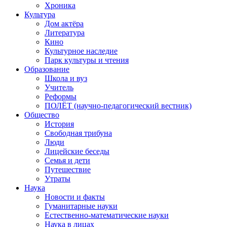
Хроника
Культура
Дом актёра
Литература
Кино
Культурное наследие
Парк культуры и чтения
Образование
Школа и вуз
Учитель
Реформы
ПОЛЁТ (научно-педагогический вестник)
Общество
История
Свободная трибуна
Люди
Лицейские беседы
Семья и дети
Путешествие
Утраты
Наука
Новости и факты
Гуманитарные науки
Естественно-математические науки
Наука в лицах