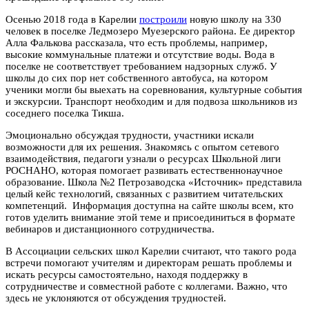
Осенью 2018 года в Карелии
построили
новую школу на 330
человек в поселке Ледмозеро Муезерского района. Ее директор
Алла Фалькова рассказала, что есть проблемы, например,
высокие коммунальные платежи и отсутствие воды. Вода в
поселке не соответствует требованием надзорных служб. У
школы до сих пор нет собственного автобуса, на котором
ученики могли бы выехать на соревнования, культурные события
и экскурсии. Транспорт необходим и для подвоза школьников из
соседнего поселка Тикша.
Эмоционально обсуждая трудности, участники искали
возможности для их решения. Знакомясь с опытом сетевого
взаимодействия, педагоги узнали о ресурсах Школьной лиги
РОСНАНО, которая помогает развивать естественнонаучное
образование. Школа №2 Петрозаводска «Источник» представила
целый кейс технологий, связанных с развитием читательских
компетенций. Информация доступна на сайте школы всем, кто
готов уделить внимание этой теме и присоединиться в формате
вебинаров и дистанционного сотрудничества.
В Ассоциации сельских школ Карелии считают, что такого рода
встречи помогают учителям и директорам решать проблемы и
искать ресурсы самостоятельно, находя поддержку в
сотрудничестве и совместной работе с коллегами. Важно, что
здесь не уклоняются от обсуждения трудностей.