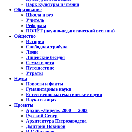
Парк культуры и чтения
Образование
Школа и вуз
Учитель
Реформы
ПОЛЁТ (научно-педагогический вестник)
Общество
История
Свободная трибуна
Люди
Лицейские беседы
Семья и дети
Путешествие
Утраты
Наука
Новости и факты
Гуманитарные науки
Естественно-математические науки
Наука в лицах
Проекты
Архив «Лицея». 2000 — 2003
Русский Север
Архитектура Петрозаводска
Дмитрий Новиков
И.С.Фрадков