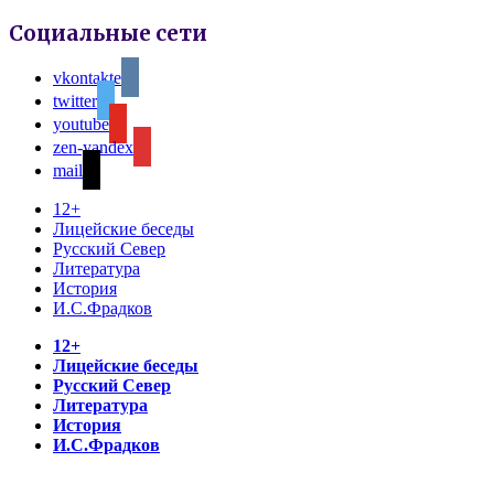
Социальные сети
vkontakte
twitter
youtube
zen-yandex
mail
12+
Лицейские беседы
Русский Север
Литература
История
И.С.Фрадков
12+
Лицейские беседы
Русский Север
Литература
История
И.С.Фрадков