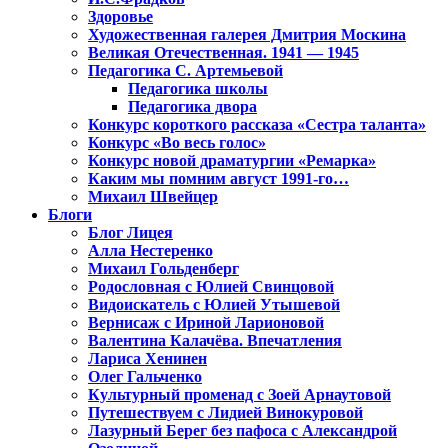
Здоровье
Художественная галерея Дмитрия Москина
Великая Отечественная. 1941 — 1945
Педагогика С. Артемьевой
Педагогика школы
Педагогика двора
Конкурс короткого рассказа «Сестра таланта»
Конкурс «Во весь голос»
Конкурс новой драматургии «Ремарка»
Каким мы помним август 1991-го…
Михаил Швейцер
Блоги
Блог Лицея
Алла Нестеренко
Михаил Гольденберг
Родословная с Юлией Свинцовой
Видоискатель с Юлией Утышевой
Вернисаж с Ириной Ларионовой
Валентина Калачёва. Впечатления
Лариса Хенинен
Олег Гальченко
Культурный променад с Зоей Арнаутовой
Путешествуем с Лидией Винокуровой
Лазурный Берег без пафоса с Александрой