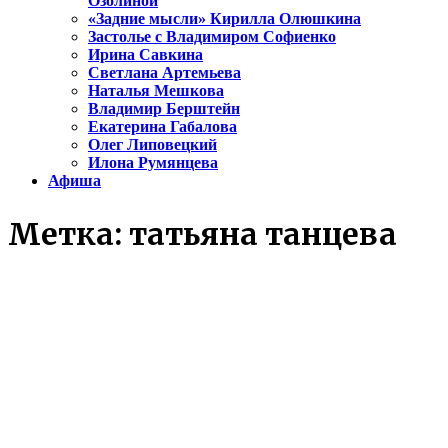
Озолиной
«Задние мысли» Кирилла Олюшкина
Застолье с Владимиром Софиенко
Ирина Савкина
Светлана Артемьева
Наталья Мешкова
Владимир Берштейн
Екатерина Габалова
Олег Липовецкий
Илона Румянцева
Афиша
Метка:
татьяна танцева