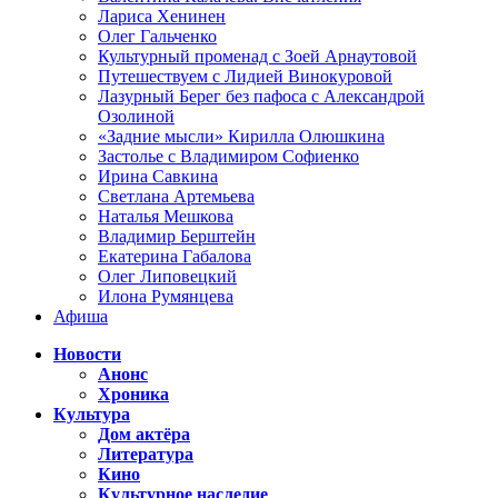
Лариса Хенинен
Олег Гальченко
Культурный променад с Зоей Арнаутовой
Путешествуем с Лидией Винокуровой
Лазурный Берег без пафоса с Александрой
Озолиной
«Задние мысли» Кирилла Олюшкина
Застолье с Владимиром Софиенко
Ирина Савкина
Светлана Артемьева
Наталья Мешкова
Владимир Берштейн
Екатерина Габалова
Олег Липовецкий
Илона Румянцева
Афиша
Новости
Анонс
Хроника
Культура
Дом актёра
Литература
Кино
Культурное наследие