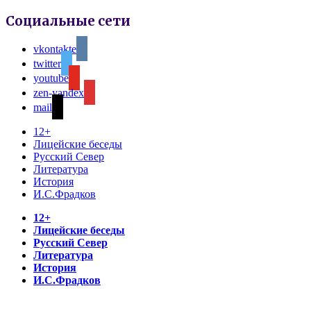
Социальные сети
vkontakte
twitter
youtube
zen-yandex
mail
12+
Лицейские беседы
Русский Север
Литература
История
И.С.Фрадков
12+
Лицейские беседы
Русский Север
Литература
История
И.С.Фрадков