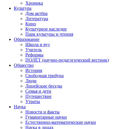
Хроника
Культура
Дом актёра
Литература
Кино
Культурное наследие
Парк культуры и чтения
Образование
Школа и вуз
Учитель
Реформы
ПОЛЁТ (научно-педагогический вестник)
Общество
История
Свободная трибуна
Люди
Лицейские беседы
Семья и дети
Путешествие
Утраты
Наука
Новости и факты
Гуманитарные науки
Естественно-математические науки
Наука в лицах