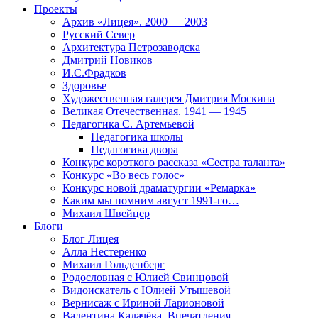
Проекты
Архив «Лицея». 2000 — 2003
Русский Север
Архитектура Петрозаводска
Дмитрий Новиков
И.С.Фрадков
Здоровье
Художественная галерея Дмитрия Москина
Великая Отечественная. 1941 — 1945
Педагогика С. Артемьевой
Педагогика школы
Педагогика двора
Конкурс короткого рассказа «Сестра таланта»
Конкурс «Во весь голос»
Конкурс новой драматургии «Ремарка»
Каким мы помним август 1991-го…
Михаил Швейцер
Блоги
Блог Лицея
Алла Нестеренко
Михаил Гольденберг
Родословная с Юлией Свинцовой
Видоискатель с Юлией Утышевой
Вернисаж с Ириной Ларионовой
Валентина Калачёва. Впечатления