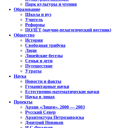
Парк культуры и чтения
Образование
Школа и вуз
Учитель
Реформы
ПОЛЁТ (научно-педагогический вестник)
Общество
История
Свободная трибуна
Люди
Лицейские беседы
Семья и дети
Путешествие
Утраты
Наука
Новости и факты
Гуманитарные науки
Естественно-математические науки
Наука в лицах
Проекты
Архив «Лицея». 2000 — 2003
Русский Север
Архитектура Петрозаводска
Дмитрий Новиков
И.С.Фрадков