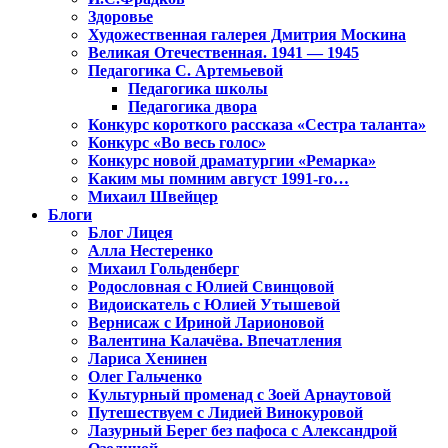
Здоровье
Художественная галерея Дмитрия Москина
Великая Отечественная. 1941 — 1945
Педагогика С. Артемьевой
Педагогика школы
Педагогика двора
Конкурс короткого рассказа «Сестра таланта»
Конкурс «Во весь голос»
Конкурс новой драматургии «Ремарка»
Каким мы помним август 1991-го…
Михаил Швейцер
Блоги
Блог Лицея
Алла Нестеренко
Михаил Гольденберг
Родословная с Юлией Свинцовой
Видоискатель с Юлией Утышевой
Вернисаж с Ириной Ларионовой
Валентина Калачёва. Впечатления
Лариса Хенинен
Олег Гальченко
Культурный променад с Зоей Арнаутовой
Путешествуем с Лидией Винокуровой
Лазурный Берег без пафоса с Александрой