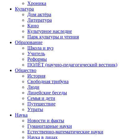
Хроника
Культура
Дом актёра
Литература
Кино
Культурное наследие
Парк культуры и чтения
Образование
Школа и вуз
Учитель
Реформы
ПОЛЁТ (научно-педагогический вестник)
Общество
История
Свободная трибуна
Люди
Лицейские беседы
Семья и дети
Путешествие
Утраты
Наука
Новости и факты
Гуманитарные науки
Естественно-математические науки
Наука в лицах