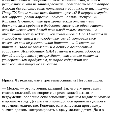
республике никто не заинтересован исследовать этот вопрос.
А могли бы использовать потенциал медицинского института
ПетрГУ. Зачем такие исследования нужны? В первую очередь
для корректировки адресной помощи детям Республики
Карелия. Я считаю, что при хроническом отсутствии
достаточных средств в бюджете, можно не обеспечивать
всех без исключения детей начальной школы молоком, но
обеспечить всех нуждающихся школьников с 1 по 11 классы из
малообеспеченных и многодетных семей, которым уже
несколько лет не увеличивают дотацию на бесплатное
питание. Надо не забывать и о детях с ослабленным
здоровьем. Исследования НИИ гигиены и охраны здоровья
детей и подростков утверждают, что молоко является
универсальным продуктом, которое содержит все
необходимые пищевые вещества.
Ирина Лутохина
, мама третьеклассницы из Петрозаводска:
— Молоко — это источник кальция! Так что эту программу
считаю полезной, но вопрос с ее реализацией вызывает
недоумение, особенно если вспомнить, как нам выдавали молоко
в прошлом году. Два раза его приходилось приносить домой в
огромном количестве. Конечно, если запустили программу,
значит, должны контролировать выдачу молока детям! Да и о