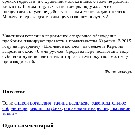
сроках годности, и о хранении молока в школе тоже не должны
забывать. В этом году я, честно говоря, подумала, что
инициатива эта уже не действует — нам же не выдают ничего.
Может, теперь за два месяца целую корову получим?
Участники встречи в парламенте следующее обсуждение
проблемы планируют провести в правительстве Карелии. В 2015
году на программу «Школьное молоко» из бюджета Карелии
выделили около 48 млн рублей. Средства перечисляются в виде
субсидий муниципалитетам, которые затем покупают молоко у
производителей.
Фото автора
Похожее
Теги:
андрей рогалевич
,
галина васильева
,
законодательное
собрание рк
,
мария голубева
,
образование карелии
,
школьное
молоко
Один комментарий