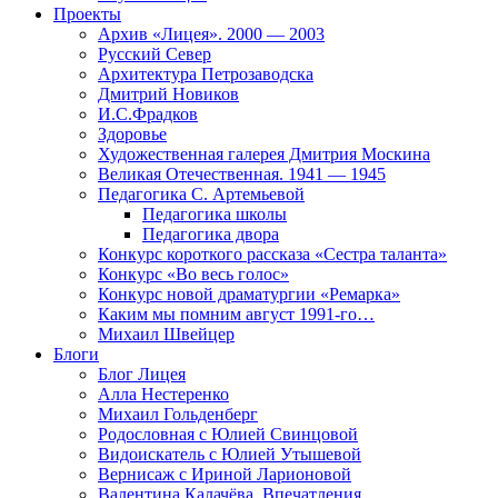
Проекты
Архив «Лицея». 2000 — 2003
Русский Север
Архитектура Петрозаводска
Дмитрий Новиков
И.С.Фрадков
Здоровье
Художественная галерея Дмитрия Москина
Великая Отечественная. 1941 — 1945
Педагогика С. Артемьевой
Педагогика школы
Педагогика двора
Конкурс короткого рассказа «Сестра таланта»
Конкурс «Во весь голос»
Конкурс новой драматургии «Ремарка»
Каким мы помним август 1991-го…
Михаил Швейцер
Блоги
Блог Лицея
Алла Нестеренко
Михаил Гольденберг
Родословная с Юлией Свинцовой
Видоискатель с Юлией Утышевой
Вернисаж с Ириной Ларионовой
Валентина Калачёва. Впечатления