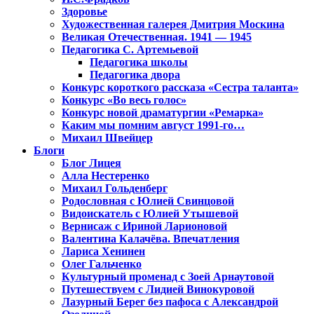
Здоровье
Художественная галерея Дмитрия Москина
Великая Отечественная. 1941 — 1945
Педагогика С. Артемьевой
Педагогика школы
Педагогика двора
Конкурс короткого рассказа «Сестра таланта»
Конкурс «Во весь голос»
Конкурс новой драматургии «Ремарка»
Каким мы помним август 1991-го…
Михаил Швейцер
Блоги
Блог Лицея
Алла Нестеренко
Михаил Гольденберг
Родословная с Юлией Свинцовой
Видоискатель с Юлией Утышевой
Вернисаж с Ириной Ларионовой
Валентина Калачёва. Впечатления
Лариса Хенинен
Олег Гальченко
Культурный променад с Зоей Арнаутовой
Путешествуем с Лидией Винокуровой
Лазурный Берег без пафоса с Александрой