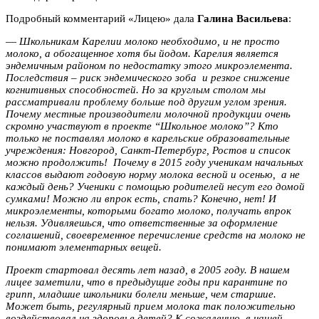
Подробный комментарий «Лицею» дала
Галина Васильева
:
—
Школьникам Карелии молоко необходимо, и не просто
молоко, а обогащенное хотя бы йодом. Карелия является
эндемичным районом по недостатку этого микроэлемента.
Последствия – риск эндемического зоба и резкое снижение
когнитивных способностей. Но за круглым столом мы
рассматривали проблему больше под другим углом зрения.
Почему местные производители молочной продукции очень
скромно участвуют в проекте “Школьное молоко”? Кто
только не поставлял молоко в карельские образовательные
учреждения: Новгород, Санкт-Петербург, Ростов и список
можно продолжить! Почему в 2015 году ученикам начальных
классов выдают годовую норму молока весной и осенью, а не
каждый день? Ученики с помощью родителей несут его домой
сумками! Можно ли впрок есть, спать? Конечно, нет! И
микроэлементы, которыми богато молоко, получать впрок
нельзя. Удивляешься, что ответственные за оформление
соглашений, своевременное перечисление средств на молоко не
понимают элементарных вещей.
Проект стартовал десять лет назад, в 2005 году. В нашем
лицее заметили, что в предыдущие годы при карантине по
грипп, младшие школьники болели меньше, чем старшие.
Может быть, регулярный прием молока так положительно
воздействовал на здоровье детей? К сожалению, в нашей