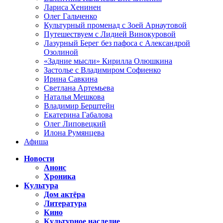
Лариса Хенинен
Олег Гальченко
Культурный променад с Зоей Арнаутовой
Путешествуем с Лидией Винокуровой
Лазурный Берег без пафоса с Александрой
Озолиной
«Задние мысли» Кирилла Олюшкина
Застолье с Владимиром Софиенко
Ирина Савкина
Светлана Артемьева
Наталья Мешкова
Владимир Берштейн
Екатерина Габалова
Олег Липовецкий
Илона Румянцева
Афиша
Новости
Анонс
Хроника
Культура
Дом актёра
Литература
Кино
Культурное наследие