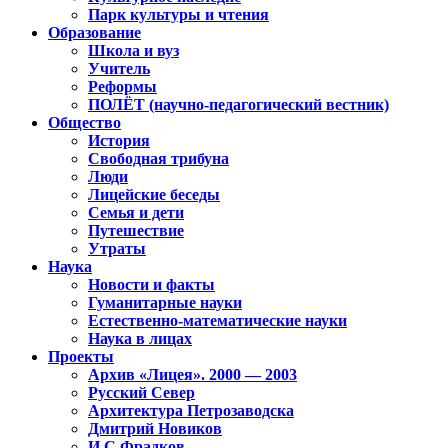
Парк культуры и чтения
Образование
Школа и вуз
Учитель
Реформы
ПОЛЁТ (научно-педагогический вестник)
Общество
История
Свободная трибуна
Люди
Лицейские беседы
Семья и дети
Путешествие
Утраты
Наука
Новости и факты
Гуманитарные науки
Естественно-математические науки
Наука в лицах
Проекты
Архив «Лицея». 2000 — 2003
Русский Север
Архитектура Петрозаводска
Дмитрий Новиков
И.С.Фрадков