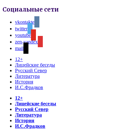
Социальные сети
vkontakte
twitter
youtube
zen-yandex
mail
12+
Лицейские беседы
Русский Север
Литература
История
И.С.Фрадков
12+
Лицейские беседы
Русский Север
Литература
История
И.С.Фрадков