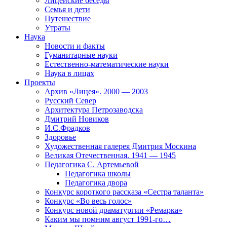
Лицейские беседы
Семья и дети
Путешествие
Утраты
Наука
Новости и факты
Гуманитарные науки
Естественно-математические науки
Наука в лицах
Проекты
Архив «Лицея». 2000 — 2003
Русский Север
Архитектура Петрозаводска
Дмитрий Новиков
И.С.Фрадков
Здоровье
Художественная галерея Дмитрия Москина
Великая Отечественная. 1941 — 1945
Педагогика С. Артемьевой
Педагогика школы
Педагогика двора
Конкурс короткого рассказа «Сестра таланта»
Конкурс «Во весь голос»
Конкурс новой драматургии «Ремарка»
Каким мы помним август 1991-го…