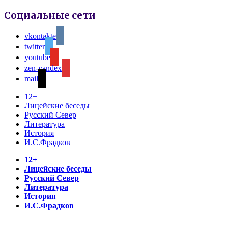
Социальные сети
vkontakte
twitter
youtube
zen-yandex
mail
12+
Лицейские беседы
Русский Север
Литература
История
И.С.Фрадков
12+
Лицейские беседы
Русский Север
Литература
История
И.С.Фрадков