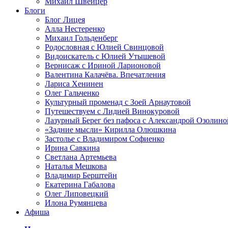
Михаил Швейцер
Блоги
Блог Лицея
Алла Нестеренко
Михаил Гольденберг
Родословная с Юлией Свинцовой
Видоискатель с Юлией Утышевой
Вернисаж с Ириной Ларионовой
Валентина Калачёва. Впечатления
Лариса Хенинен
Олег Гальченко
Культурный променад с Зоей Арнаутовой
Путешествуем с Лидией Винокуровой
Лазурный Берег без пафоса с Александрой Озолино
«Задние мысли» Кирилла Олюшкина
Застолье с Владимиром Софиенко
Ирина Савкина
Светлана Артемьева
Наталья Мешкова
Владимир Берштейн
Екатерина Габалова
Олег Липовецкий
Илона Румянцева
Афиша