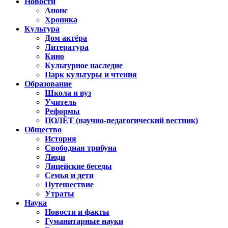
Новости
Анонс
Хроника
Культура
Дом актёра
Литература
Кино
Культурное наследие
Парк культуры и чтения
Образование
Школа и вуз
Учитель
Реформы
ПОЛЁТ (научно-педагогический вестник)
Общество
История
Свободная трибуна
Люди
Лицейские беседы
Семья и дети
Путешествие
Утраты
Наука
Новости и факты
Гуманитарные науки