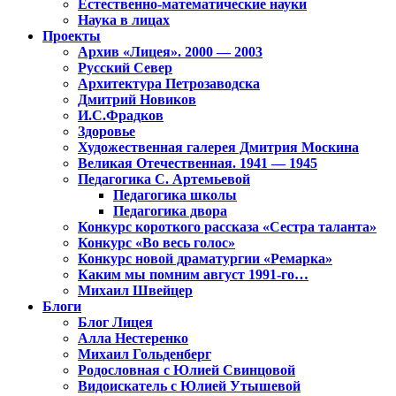
Естественно-математические науки
Наука в лицах
Проекты
Архив «Лицея». 2000 — 2003
Русский Север
Архитектура Петрозаводска
Дмитрий Новиков
И.С.Фрадков
Здоровье
Художественная галерея Дмитрия Москина
Великая Отечественная. 1941 — 1945
Педагогика С. Артемьевой
Педагогика школы
Педагогика двора
Конкурс короткого рассказа «Сестра таланта»
Конкурс «Во весь голос»
Конкурс новой драматургии «Ремарка»
Каким мы помним август 1991-го…
Михаил Швейцер
Блоги
Блог Лицея
Алла Нестеренко
Михаил Гольденберг
Родословная с Юлией Свинцовой
Видоискатель с Юлией Утышевой