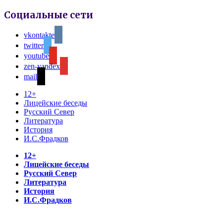
Социальные сети
vkontakte
twitter
youtube
zen-yandex
mail
12+
Лицейские беседы
Русский Север
Литература
История
И.С.Фрадков
12+
Лицейские беседы
Русский Север
Литература
История
И.С.Фрадков