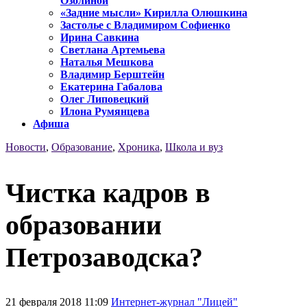
Озолиной
«Задние мысли» Кирилла Олюшкина
Застолье с Владимиром Софиенко
Ирина Савкина
Светлана Артемьева
Наталья Мешкова
Владимир Берштейн
Екатерина Габалова
Олег Липовецкий
Илона Румянцева
Афиша
Новости
,
Образование
,
Хроника
,
Школа и вуз
Чистка кадров в
образовании
Петрозаводска?
21 февраля 2018 11:09
Интернет-журнал "Лицей"