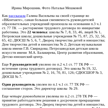
Ирина Мирошник. Фото Натальи Мешковой
Как
рассказала
Галина Васильева на своей странице во
«ВКонтакте», самая большая сменяемость руководителей
образовательных учреждений произошла на основании п.3 ч.1
ст. 77 ТК — расторжение трудового договора по инициативе
работника. Это
22 человека
: школы № 7, 8, 33, 46, лицей № 1,
Петровская школа; дошкольные учреждения № 75, 87, 25, 32, 56,
65, 42; ДЮСШ № 5, 6, 7, Дворец творчества детей и юношества;
Дом творчества детей и юношества № 2; Детская музыкальная
школа имени Г.В. Свиридова; Петрозаводская детская школа
искусств имени М.А. Балакирева, Центр развития образования,
Детско-юношеский центр.
Еще
9 руководителей
уволено по п.2 ч.1 ст. 77 ТК РФ —
истечение срока трудового договора). Это школы № 19, 32,
дошкольные учреждения № 2, 16, 70, 81, 126; СДЮСШОР № 3,
ДЮСШ № 7.
Один руководитель
уволен по п.1 ч.1 ст. 77 ТК РФ —
соглашение сторон. Это директор школы № 29.
Еще
четыре руководителя
уволены по п.2 ст. 278 ТК РФ —
принятие работодателем решения о досрочном прекращении
трудового договора. Это Дворец творчества детей и юношества,