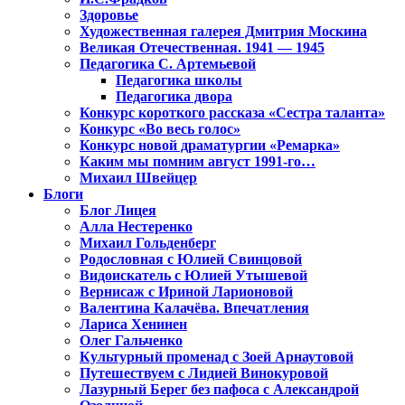
Здоровье
Художественная галерея Дмитрия Москина
Великая Отечественная. 1941 — 1945
Педагогика С. Артемьевой
Педагогика школы
Педагогика двора
Конкурс короткого рассказа «Сестра таланта»
Конкурс «Во весь голос»
Конкурс новой драматургии «Ремарка»
Каким мы помним август 1991-го…
Михаил Швейцер
Блоги
Блог Лицея
Алла Нестеренко
Михаил Гольденберг
Родословная с Юлией Свинцовой
Видоискатель с Юлией Утышевой
Вернисаж с Ириной Ларионовой
Валентина Калачёва. Впечатления
Лариса Хенинен
Олег Гальченко
Культурный променад с Зоей Арнаутовой
Путешествуем с Лидией Винокуровой
Лазурный Берег без пафоса с Александрой