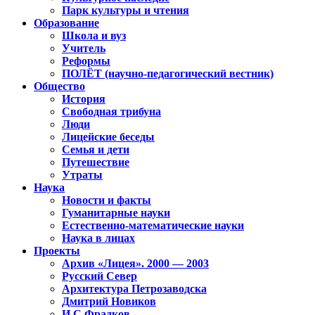
Парк культуры и чтения
Образование
Школа и вуз
Учитель
Реформы
ПОЛЁТ (научно-педагогический вестник)
Общество
История
Свободная трибуна
Люди
Лицейские беседы
Семья и дети
Путешествие
Утраты
Наука
Новости и факты
Гуманитарные науки
Естественно-математические науки
Наука в лицах
Проекты
Архив «Лицея». 2000 — 2003
Русский Север
Архитектура Петрозаводска
Дмитрий Новиков
И.С.Фрадков