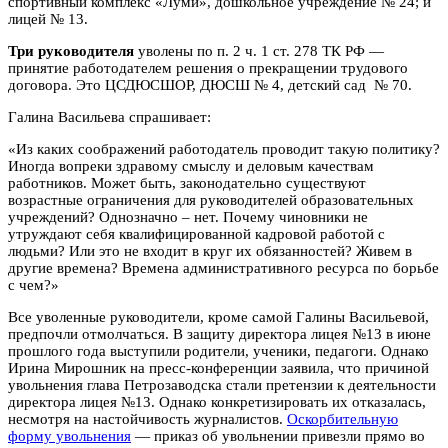
спортивный комплекс «Луми», дошкольное учреждение № 24; и
лицей № 13.
Три руководителя
уволены по п. 2 ч. 1 ст. 278 ТК РФ —
принятие работодателем решения о прекращении трудового
договора. Это ЦСДЮСШОР, ДЮСШ № 4, детский сад № 70.
Галина Васильева спрашивает:
«Из каких соображений работодатель проводит такую политику?
Иногда вопреки здравому смыслу и деловым качествам
работников. Может быть, законодательно существуют
возрастные ограничения для руководителей образовательных
учреждений? Однозначно – нет. Почему чиновники не
утруждают себя квалифицированной кадровой работой с
людьми? Или это не входит в круг их обязанностей? Живем в
другие времена? Времена административного ресурса по борьбе
с чем?»
Все уволенные руководители, кроме самой Галины Васильевой,
предпочли отмолчаться. В защиту директора лицея №13 в июне
прошлого года выступили родители, ученики, педагоги. Однако
Ирина Мирошник на пресс-конференции заявила, что причиной
увольнения глава Петрозаводска стали претензии к деятельности
директора лицея №13. Однако конкретизировать их отказалась,
несмотря на настойчивость журналистов.
Оскорбительную
форму увольнения
— приказ об увольнении привезли прямо во