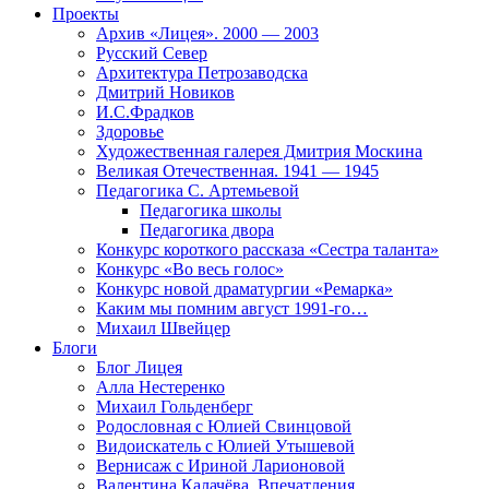
Проекты
Архив «Лицея». 2000 — 2003
Русский Север
Архитектура Петрозаводска
Дмитрий Новиков
И.С.Фрадков
Здоровье
Художественная галерея Дмитрия Москина
Великая Отечественная. 1941 — 1945
Педагогика С. Артемьевой
Педагогика школы
Педагогика двора
Конкурс короткого рассказа «Сестра таланта»
Конкурс «Во весь голос»
Конкурс новой драматургии «Ремарка»
Каким мы помним август 1991-го…
Михаил Швейцер
Блоги
Блог Лицея
Алла Нестеренко
Михаил Гольденберг
Родословная с Юлией Свинцовой
Видоискатель с Юлией Утышевой
Вернисаж с Ириной Ларионовой
Валентина Калачёва. Впечатления