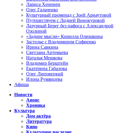
Лариса Хенинен
Олег Гальченко
Культурный променад с Зоей Арнаутовой
Путешествуем с Лидией Винокуровой
Лазурный Берег без пафоса с Александрой
Озолиной
«Задние мысли» Кирилла Олюшкина
Застолье с Владимиром Софиенко
Ирина Савкина
Светлана Артемьева
Наталья Мешкова
Владимир Берштейн
Екатерина Габалова
Олег Липовецкий
Илона Румянцева
Афиша
Новости
Анонс
Хроника
Культура
Дом актёра
Литература
Кино
Культурное наследие