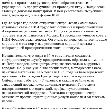
ними мы приглашали руководителей образовательных
учреждений. В профтехучилищах проводили игру «Найди себя»,
ставшую довольно популярной. В ней участвовали выпускники
школ, игра проходила в форме КВН.
Где-то через год после открытия центра Исаак Самойлович
установил связь с НИИ трудового обучения и профориентации
Академии педагогических наук. И однажды почти в полном
составе мы отправились в Москву. На заседании ученого совета
НИИ Фрадков делал доклад. Он очень волновался, но все прошло
хорошо, и с тех пор у нас установился хороший контакт с
лабораторией профориентации этого института.
Неудивительно, что когда в 87-м году начали создавать
государственную службу профориентации, обратили внимание
на Петрозаводск, хотя центры открывались только в крупных
городах. Но у нас уже были специалисты, методическая база,
печатные материалы. И 6 февраля 1989 года на базе городского
профцентра был создан Центр федерального подчинения.
Сейчас у нас работают 47 человек, в каждом районе есть
заведующий профконсультационным пунктом. Три отдела –
информационно-методический, профконсультационный,
психологической поддержки. Ежегодно сотрудники центра
оказывают профконсультационные услуги более чем 50 тысячам
человек.
Исаак Самойлович в 87-м году вышел на пенсию. Мы долго не