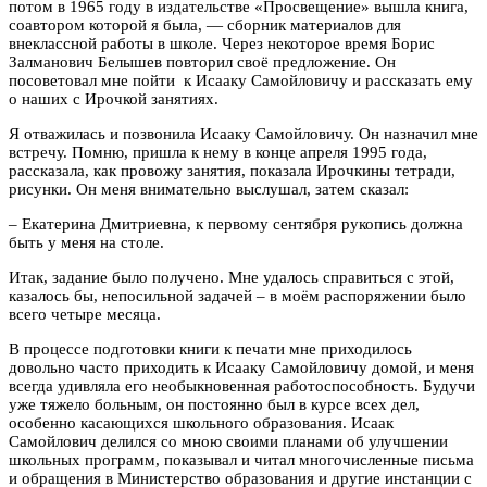
потом в 1965 году в издательстве «Просвещение» вышла книга,
соавтором которой я была, — сборник материалов для
внеклассной работы в школе. Через некоторое время Борис
Залманович Белышев повторил своё предложение. Он
посоветовал мне пойти к Исааку Самойловичу и рассказать ему
о наших с Ирочкой занятиях.
Я отважилась и позвонила Исааку Самойловичу. Он назначил мне
встречу. Помню, пришла к нему в конце апреля 1995 года,
рассказала, как провожу занятия, показала Ирочкины тетради,
рисунки. Он меня внимательно выслушал, затем сказал:
– Екатерина Дмитриевна, к первому сентября рукопись должна
быть у меня на столе.
Итак, задание было получено. Мне удалось справиться с этой,
казалось бы, непосильной задачей – в моём распоряжении было
всего четыре месяца.
В процессе подготовки книги к печати мне приходилось
довольно часто приходить к Исааку Самойловичу домой, и меня
всегда удивляла его необыкновенная работоспособность. Будучи
уже тяжело больным, он постоянно был в курсе всех дел,
особенно касающихся школьного образования. Исаак
Самойлович делился со мною своими планами об улучшении
школьных программ, показывал и читал многочисленные письма
и обращения в Министерство образования и другие инстанции с