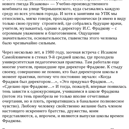
нового гнезда Исаакова» — Учебно-производственного
комбината на улице Чернышевского, куда съезжались каждую
среду из всех уголков города. И хотя к занятиям на УПК мы
относились, мягко говоря, прохладно-иронически (я имею в виду
только свою группу строителей, где собрались будущие врачи,
учителя, музыканты), однако к директору И.С. Фрадкову – с
огромным уважением и благоговением. Ощущение
значительности, основательности, главенства этого человека
было чрезвычайно сильным.
Через несколько лет, в 1980 году, заочная встреча с Исааком
Самойловичем в стенах 9-й средней школы, где проходила
университетская педагогическая практика. Там работали еще
многие учителя, пришедшие при директоре Фрадкове. К стыду
своему, совершенно не помню, кто был директором школы в
момент практики, потому что постоянно звучало: «Когда
Фрадков был директором…», «Это придумал Фрадков…»,
«Сделано при Фрадкове…» И тогда, пожалуй, впервые появилась
тень зависти к однокурсницам, учившимся в школе Фрадкова
(потом эта тень приобрела не только вполне отчетливые
очертания, но и плоть, превратившись в банальное полновесное
чувство). Любому человеку свойственно желание быть членом
настоящего искреннего братства, дружества, коим
представляются, а, впрочем, и являются выпуски школы времен
Фрадкова.