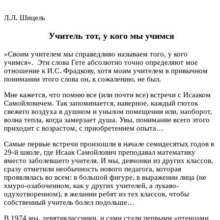
Л.Л. Шицель
Учитель тот, у кого мы учимся
«Своим учителем мы справедливо называем того, у кого
учимся». Эти слова Гете абсолютно точно определяют мое
отношение к И.С. Фрадкову, хотя моим учителем в привычном
понимании этого слова он, к сожалению, не был.
Мне кажется, что помню все (или почти все) встречи с Исааком
Самойловичем. Так запоминается, наверное, каждый глоток
свежего воздуха в душном и унылом помещении или, наоборот,
волна тепла, когда замерзает душа. Увы, понимание всего этого
приходит с возрастом, с приобретением опыта…
Самые первые встречи произошли в начале семидесятых годов в
29-й школе, где Исаак Самойлович преподавал математику
вместо заболевшего учителя. И мы, девчонки из других классов,
сразу отметили необычность нового педагога, которая
проявлялась во всем: в большой фигуре, в выражении лица (не
хмуро-озабоченном, как у других учителей, а лукаво-
одухотворенном), в желании ребят из тех классов, чтобы
собственный учитель болел подольше…
В 1974 мы, девятиклассники, и сами стали первыми «птенцами