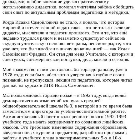
докладами, особое внимание уделял практическому
использованию дидактики, помогал учителям района обобщить
свой опыт по актуальным проблемам педагогики и методики.
Когда Исаака Самойловича не стало, я поняла, что история
мировой и отечественной педагогики – это не только великие
дидакты, мыслители и педагоги прошлого. Это и те, кто ещё
недавно трудился рядом и незаметно существует сейчас на
скудную учительскую пенсию: ветераны, пенсионеры; те, кого
уже нет, кто был влюблен в школу до конца дней — как Исаак
Самойлович Фрадков. Он стал для меня Учителем, с которым я
советуюсь, соизмеряю свои поступки, дела, мысли и сегодня.
Моё знакомство с ним состоялось бы гораздо раньше, уже в
1978 году, если бы я, абсолютно уверенная в глубине своих
познаний, не пропускала лекции по педагогике, которые читал
для нас на курсах в ИПК Исаак Самойлович.
Мы познакомились гораздо позже – в 1992 году, когда волна
демократических изменений коснулась средней
общеобразовательной школы № 3, в которой я в то время была
заместителем директора по учебно-воспитательной работе.
Административный совет школы решил с нового 1992-1993
учебного года начать эксперимент по созданию лицейских
классов. Это требовало изменения содержания образования,
введения новых курсов и предметов, разработки программы
работы и учебного плана в экспериментальных 5-х и 10-х