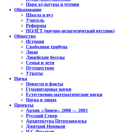
Парк культуры и чтения
Образование
Школа и вуз
Учитель
Реформы
ПОЛЁТ (научно-педагогический вестник)
Общество
История
Свободная трибуна
Люди
Лицейские беседы
Семья и дети
Путешествие
Утраты
Наука
Новости и факты
Гуманитарные науки
Естественно-математические науки
Наука в лицах
Проекты
Архив «Лицея». 2000 — 2003
Русский Север
Архитектура Петрозаводска
Дмитрий Новиков
И.С.Фрадков