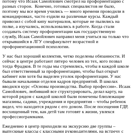
потому что Исаак Самойлович смотрел на профориентацию с
разных сторон. Конечно, готовых специалистов не было,
поэтому мы все время учились — много времени проводили в
командировках, часто ездили на различные курсы. Каждый
привозил с собой кипу материалов, которые не пылились на
полке, а изучались, использовались в работе. Когда стали
создавать систему профориентации как государственную
службу, Исаак Самойлович направил меня учиться на только что
открывшийся в ЛГУ спецфакультет возрастной и
профориентационной психологии.
У нас был хороший коллектив, четко поделены обязанности. И
сейчас в центре работают пятеро человек из тех, кого позвал
тогда Фрадков. В те годы мы стремились, чтобы в каждой школе
был ответственный за профориентацию, чтобы был открыт
кабинет или хотя бы выделен уголок профориентации. У нас
бывали начальники отделов кадров предприятий. В школах
вводился курс «Основы производства. Выбор профессии». Исаак
Самойлович, любивший все структурировать, делал карту, на
которой рядом с каждой школой были помечены близлежащие
магазины, садики, учреждения и предприятия – чтобы ребенок
видел, что находится рядом с его домом. После посещения ГДР,
восхищенный тем, как детй там готовят к жизни, увлекся
профессиограммами.
Ежедневно в центр приходили на экскурсию две группы –
выпускные классы с классными руководителями, на встречу с