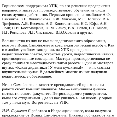
Горисполком поддерживал УПК, по его решению предприятия
направляли мастеров производственного обучения из числа
своих лучших работников. Первыми пришли на комбинат А.Ф.
Ганжиков, З.Н. Филимонова, К.Ф. Миккоев, М.С. Толщин, В.А.
Трифонов, А.В. Веселов, А.И. Константинов, Н.С. Юфа, А.Н.
Лонг, Н.И. Бессолицына, Ю.М. Ленсу, В.А. Тютев, С.Г. Кибец,
Н.Г. Романова, Л.Г. Чистякова, В.В.Осокин и другие.
Большинство из них не имели педагогического образования,
поэтому Исаак Самойлович открыл педагогический всеобуч. Как
и в любом учебном заведении, на УПК проводились
педагогические советы, открытые уроки, педагогические чтения,
производственные совещания. Мастера-производственники не
сразу понимали необходимость такой работы. Один из мастеров
шутил: «Какая дидактика?! У меня кулактика!» — и показывал
внушительный кулак. В дальнейшем многие из них получили
педагогическое образование.
Исаак Самойлович в качестве преподавателей пригласил на
работу своих бывших учеников. Мы — выпускницы физико-
математического факультета Петрозаводского университета,
были его студентками. Две из нас учились в 9-й школе, у одной
там учился муж. Встретились на УПК.
И.Н. Якушева
: Я работала в Надвоицкой школе, когда получила
предложение от Исаака Самойловича. Никаких поблажек от него