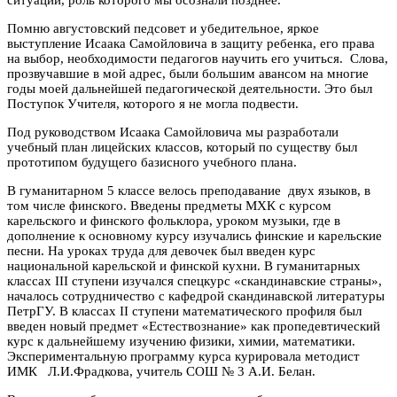
ситуации, роль которого мы осознали позднее.
Помню августовский педсовет и убедительное, яркое
выступление Исаака Самойловича в защиту ребенка, его права
на выбор, необходимости педагогов научить его учиться. Слова,
прозвучавшие в мой адрес, были большим авансом на многие
годы моей дальнейшей педагогической деятельности. Это был
Поступок Учителя, которого я не могла подвести.
Под руководством Исаака Самойловича мы разработали
учебный план лицейских классов, который по существу был
прототипом будущего базисного учебного плана.
В гуманитарном 5 классе велось преподавание двух языков, в
том числе финского. Введены предметы МХК с курсом
карельского и финского фольклора, уроком музыки, где в
дополнение к основному курсу изучались финские и карельские
песни. На уроках труда для девочек был введен курс
национальной карельской и финской кухни. В гуманитарных
классах III ступени изучался спецкурс «скандинавские страны»,
началось сотрудничество с кафедрой скандинавской литературы
ПетрГУ. В классах II ступени математического профиля был
введен новый предмет «Естествознание» как пропедевтический
курс к дальнейшему изучению физики, химии, математики.
Экспериментальную программу курса курировала методист
ИМК Л.И.Фрадкова, учитель СОШ № 3 А.И. Белан.