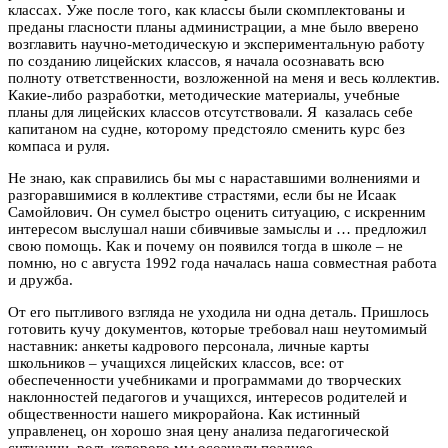
классах. Уже после того, как классы были скомплектованы и
преданы гласности планы администрации, а мне было вверено
возглавить научно-методическую и экспериментальную работу
по созданию лицейских классов, я начала осознавать всю
полноту ответственности, возложенной на меня и весь коллектив.
Какие-либо разработки, методические материалы, учебные
планы для лицейских классов отсутствовали. Я казалась себе
капитаном на судне, которому предстояло сменить курс без
компаса и руля.
Не знаю, как справились бы мы с нараставшими волнениями и
разгоравшимися в коллективе страстями, если бы не Исаак
Самойлович. Он сумел быстро оценить ситуацию, с искренним
интересом выслушал наши сбивчивые замыслы и … предложил
свою помощь. Как и почему он появился тогда в школе – не
помню, но с августа 1992 года началась наша совместная работа
и дружба.
От его пытливого взгляда не уходила ни одна деталь. Пришлось
готовить кучу документов, которые требовал наш неутомимый
наставник: анкеты кадрового персонала, личные карты
школьников – учащихся лицейских классов, все: от
обеспеченности учебниками и программами до творческих
наклонностей педагогов и учащихся, интересов родителей и
общественности нашего микрорайона. Как истинный
управленец, он хорошо зная цену анализа педагогической