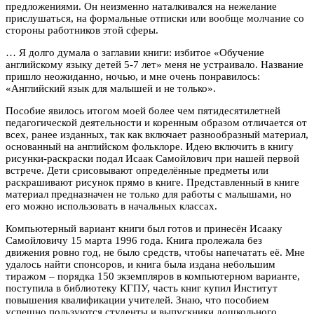
предложениями. Он неизменно наталкивался на нежелание
прислушаться, на формальные отписки или вообще молчание со
стороны работников этой сферы.
… Я долго думала о заглавии книги: избитое «Обучение
английскому языку детей 5-7 лет» меня не устраивало. Название
пришло неожиданно, ночью, и мне очень понравилось:
«Английский язык для малышей и не только».
Пособие явилось итогом моей более чем пятидесятилетней
педагогической деятельности и коренным образом отличается от
всех, ранее изданных, так как включает разнообразный материал,
основанный на английском фольклоре. Идею включить в книгу
рисунки-раскраски подал Исаак Самойлович при нашей первой
встрече. Дети срисовывают определённые предметы или
раскрашивают рисунок прямо в книге. Представленный в книге
материал предназначен не только для работы с малышами, но
его можно использовать в начальных классах.
Компьютерный вариант книги был готов и принесён Исааку
Самойловичу 15 марта 1996 года. Книга пролежала без
движения ровно год, не было средств, чтобы напечатать её. Мне
удалось найти спонсоров, и книга была издана небольшим
тиражом – порядка 150 экземпляров в компьютерном варианте,
поступила в библиотеку КГПУ, часть книг купил Институт
повышения квалификации учителей. Знаю, что пособием
успешно пользуются студенты и выпускники дошкольного