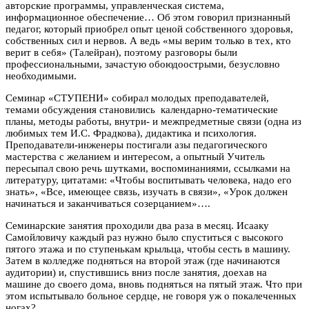
авторские программы, управленческая система,
информационное обеспечение… Об этом говорил признанный
педагог, который приобрел опыт ценой собственного здоровья,
собственных сил и нервов. А ведь «мы верим только в тех, кто
верит в себя» (Талейран), поэтому разговоры были
профессиональными, зачастую обоюдоострыми, безусловно
необходимыми.
Семинар «СТУПЕНИ» собирал молодых преподавателей,
темами обсуждения становились календарно-тематические
планы, методы работы, внутри- и межпредметные связи (одна из
любимых тем И.С. Фрадкова), дидактика и психология.
Преподаватели-инженеры постигали азы педагогического
мастерства с желанием и интересом, а опытный Учитель
пересыпал свою речь шутками, воспоминаниями, ссылками на
литературу, цитатами: «Чтобы воспитывать человека, надо его
знать», «Все, имеющее связь, изучать в связи», «Урок должен
начинаться и заканчиваться созерцанием»….
Семинарские занятия проходили два раза в месяц. Исааку
Самойловичу каждый раз нужно было спуститься с высокого
пятого этажа и по ступенькам крыльца, чтобы сесть в машину.
Затем в колледже подняться на второй этаж (где начинаются
аудитории) и, спустившись вниз после занятия, доехав на
машине до своего дома, вновь подняться на пятый этаж. Что при
этом испытывало больное сердце, не говоря уж о покалеченных
ногах?