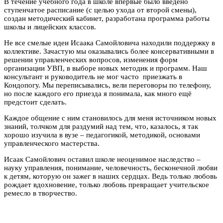
В течение учебного года в школе впервые было введено
ступенчатое расписание (с целью ухода от второй смены),
создан методический кабинет, разработана программа работы
школы и лицейских классов.
Не все смелые идеи Исаака Самойловича находили поддержку в
коллективе. Зачастую мы оказывались более консервативными в
решении управленческих вопросов, изменения форм
организации УВП, в выборе новых методик и программ. Наш
консультант и руководитель не мог часто приезжать в
Кондопогу. Мы переписывались, вели переговоры по телефону,
но после каждого его приезда я понимала, как много ещё
предстоит сделать.
Каждое общение с ним становилось для меня источником новых
знаний, толчком для раздумий над тем, что, казалось, я так
хорошо изучила в вузе – педагогикой, методикой, основами
управленческого мастерства.
Исаак Самойлович оставил школе неоценимое наследство –
науку управления, понимание, человечность, бесконечной любви
к детям, которую он зажег в наших сердцах. Ведь только любовь
рождает вдохновение, только любовь превращает учительское
ремесло в творчество.