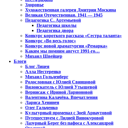
Здоровье
Художественная галерея Дмитрия Москина
Великая Отечественная. 1941 — 1945
Педагогика С. Артемьевой
Педагогика школы
Педагогика двора
Конкурс короткого рассказа «Сестра таланта»
Конкурс «Во весь голос»
Конкурс новой драматургии «Ремарка»
Каким мы помним август 1991-го…
Михаил Швейцер
Блоги
Блог Лицея
Алла Нестеренко
Михаил Гольденберг
Родословная с Юлией Свинцовой
Видоискатель с Юлией Утышевой
Вернисаж с Ириной Ларионовой
Валентина Калачёва. Впечатления
Лариса Хенинен
Олег Гальченко
Культурный променад с Зоей Арнаутовой
Путешествуем с Лидией Винокуровой
Лазурный Берег без пафоса с Александрой