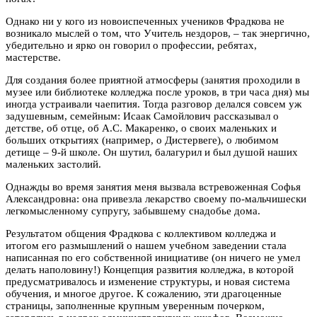
Однако ни у кого из новоиспеченных учеников Фрадкова не
возникало мыслей о том, что Учитель нездоров, – так энергично,
убедительно и ярко он говорил о профессии, ребятах,
мастерстве.
Для создания более приятной атмосферы (занятия проходили в
музее или библиотеке колледжа после уроков, в три часа дня) мы
иногда устраивали чаепития. Тогда разговор делался совсем уж
задушевным, семейным: Исаак Самойлович рассказывал о
детстве, об отце, об А.С. Макаренко, о своих маленьких и
больших открытиях (например, о Дистервеге), о любимом
детище – 9-й школе. Он шутил, балагурил и был душой наших
маленьких застолий.
Однажды во время занятия меня вызвала встревоженная Софья
Александровна: она привезла лекарство своему по-мальчишески
легкомысленному супругу, забывшему снадобье дома.
Результатом общения Фрадкова с коллективом колледжа и
итогом его размышлений о нашем учебном заведении стала
написанная по его собственной инициативе (он ничего не умел
делать наполовину!) Концепция развития колледжа, в которой
предусматривалось и изменение структуры, и новая система
обучения, и многое другое. К сожалению, эти драгоценные
страницы, заполненные крупным уверенным почерком,