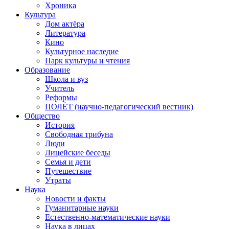
Хроника
Культура
Дом актёра
Литература
Кино
Культурное наследие
Парк культуры и чтения
Образование
Школа и вуз
Учитель
Реформы
ПОЛЁТ (научно-педагогический вестник)
Общество
История
Свободная трибуна
Люди
Лицейские беседы
Семья и дети
Путешествие
Утраты
Наука
Новости и факты
Гуманитарные науки
Естественно-математические науки
Наука в лицах