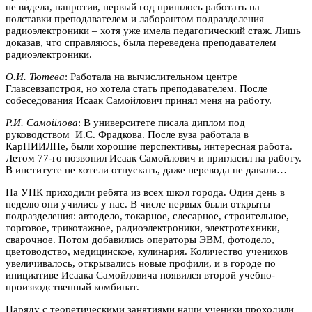
не видела, напротив, первый год пришлось работать на
полставки преподавателем и лаборантом подразделения
радиоэлектроники – хотя уже имела педагогический стаж. Лишь
доказав, что справляюсь, была переведена преподавателем
радиоэлектроники.
О.И. Тютева
: Работала на вычислительном центре
Главсевзапстроя, но хотела стать преподавателем. После
собеседования Исаак Самойлович принял меня на работу.
Р.И. Самойлова
: В университете писала диплом под
руководством И.С. Фрадкова. После вуза работала в
КарНИИЛПе, были хорошие перспективы, интересная работа.
Летом 77-го позвонил Исаак Самойлович и пригласил на работу.
В институте не хотели отпускать, даже перевода не давали…
На УПК приходили ребята из всех школ города. Один день в
неделю они учились у нас. В числе первых были открыты
подразделения: автодело, токарное, слесарное, строительное,
торговое, трикотажное, радиоэлектроники, электротехники,
сварочное. Потом добавились операторы ЭВМ, фотодело,
цветоводство, медицинское, кулинария. Количество учеников
увеличивалось, открывались новые профили, и в городе по
инициативе Исаака Самойловича появился второй учебно-
производственный комбинат.
Наряду с теоретическими занятиями наши ученики проходили