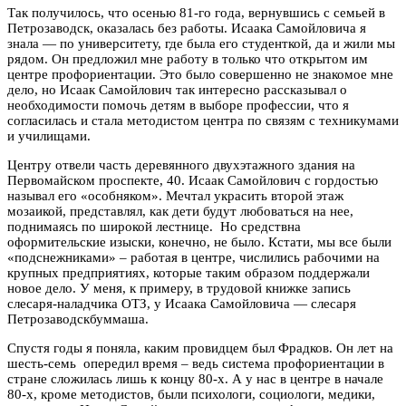
Так получилось, что осенью 81-го года, вернувшись с семьей в
Петрозаводск, оказалась без работы. Исаака Самойловича я
знала — по университету, где была его студенткой, да и жили мы
рядом. Он предложил мне работу в только что открытом им
центре профориентации. Это было совершенно не знакомое мне
дело, но Исаак Самойлович так интересно рассказывал о
необходимости помочь детям в выборе профессии, что я
согласилась и стала методистом центра по связям с техникумами
и училищами.
Центру отвели часть деревянного двухэтажного здания на
Первомайском проспекте, 40. Исаак Самойлович с гордостью
называл его «особняком». Мечтал украсить второй этаж
мозаикой, представлял, как дети будут любоваться на нее,
поднимаясь по широкой лестнице. Но средствна
оформительские изыски, конечно, не было. Кстати, мы все были
«подснежниками» – работая в центре, числились рабочими на
крупных предприятиях, которые таким образом поддержали
новое дело. У меня, к примеру, в трудовой книжке запись
слесаря-наладчика ОТЗ, у Исаака Самойловича — слесаря
Петрозаводскбуммаша.
Спустя годы я поняла, каким провидцем был Фрадков. Он лет на
шесть-семь опередил время – ведь система профориентации в
стране сложилась лишь к концу 80-х. А у нас в центре в начале
80-х, кроме методистов, были психологи, социологи, медики,