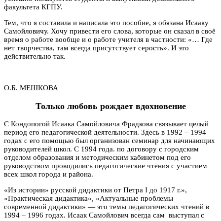
факультета КГПУ.
Тем, что я составила и написала это пособие, я обязана Исааку
Самойловичу. Хочу привести его слова, которые он сказал в своё
время о работе вообще и о работе учителя в частности: «… Где
нет творчества, там всегда присутствует серость». И это
действительно так.
О.Б. МЕШКОВА
Только любовь рождает вдохновение
С Кондопогой Исаака Самойловича Фрадкова связывает целый
период его педагогической деятельности. Здесь в 1992 – 1994
годах с его помощью был организован семинар для начинающих
руководителей школ. С 1994 года. по договору с городским
отделом образования и методическим кабинетом под его
руководством проводились педагогические чтения с участием
всех школ города и района.
«Из истории» русской дидактики от Петра I до 1917 г.»,
«Практическая дидактика», «Актуальные проблемы
современной дидактики» — это темы педагогических чтений в
1994 – 1996 годах. Исаак Самойлович всегда сам выступал с