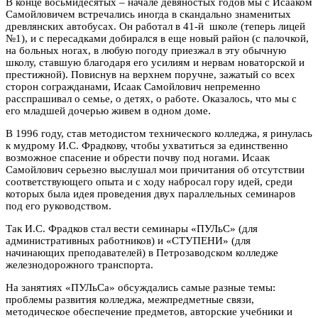
В конце восьмидесятых – начале девяностых годов мы с Исааком
Самойловичем встречались иногда в скандально знаменитых
древлянских автобусах. Он работал в 41-й школе (теперь лицей
№1), и с пересадками добирался в еще новый район (с палочкой,
на больных ногах, в любую погоду приезжал в эту обычную
школу, ставшую благодаря его усилиям и нервам новаторской и
престижной). Повиснув на верхнем поручне, зажатый со всех
сторон согражданами, Исаак Самойлович непременно
расспрашивал о семье, о детях, о работе. Оказалось, что мы с
его младшей дочерью живем в одном доме.
В 1996 году, став методистом технического колледжа, я ринулась
к мудрому И.С. Фрадкову, чтобы ухватиться за единственно
возможное спасение и обрести почву под ногами. Исаак
Самойлович серьезно выслушал мои причитания об отсутствии
соответствующего опыта и с ходу набросал гору идей, среди
которых была идея проведения двух параллельных семинаров
под его руководством.
Так И.С. Фрадков стал вести семинары «ПУЛьС» (для
административных работников) и «СТУПЕНИ» (для
начинающих преподавателей) в Петрозаводском колледже
железнодорожного транспорта.
На занятиях «ПУЛьСа» обсуждались самые разные темы:
проблемы развития колледжа, межпредметные связи,
методическое обеспечение предметов, авторские учебники и