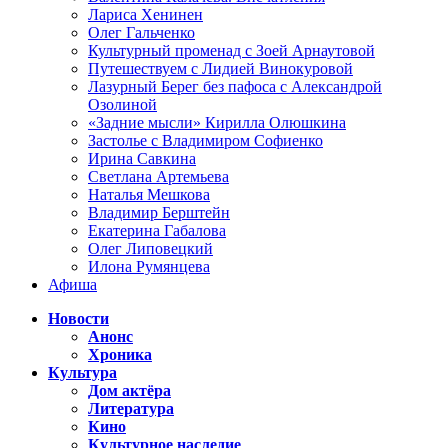
Лариса Хенинен
Олег Гальченко
Культурный променад с Зоей Арнаутовой
Путешествуем с Лидией Винокуровой
Лазурный Берег без пафоса с Александрой
Озолиной
«Задние мысли» Кирилла Олюшкина
Застолье с Владимиром Софиенко
Ирина Савкина
Светлана Артемьева
Наталья Мешкова
Владимир Берштейн
Екатерина Габалова
Олег Липовецкий
Илона Румянцева
Афиша
Новости
Анонс
Хроника
Культура
Дом актёра
Литература
Кино
Культурное наследие