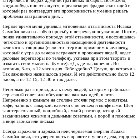
затерялись в недрах административных шкафов. Возможно,
когда-нибудь они отыщутся, и реализация фрадковских идей в
который раз подтвердит его прозорливость и умение решать
проблемы завтрашнего дня…
Первое время меня удивляла мгновенная отзывчивость Исаака
Самойловича на любую просьбу о встрече, консультации. Потом,
поняв удивительную природу этой отзывчивости, я восхищалась
четкостью и организованностью насыщенной деятельности
великого затворника (если этот термин применим к человеку,
который с утра до вечера встречает и провожает людей, ведет
деловые переговоры по телефону, успевая при этом творить и
излагать свои мысли на бумаге). «Да, детка, конечно. Во
вторник, 3-го, в 12 часов дня. Тебе удобно? Целую, до встречи.»
Так лаконично назначалось время. И это действительно было 12
часов, а не 12-15, 12-30 и так далее.
Несколько раз я приводила к нему людей, которым требовался
серьезный совет или обсуждение важных идей, шагов.
Непременно в комнате на столике стояли термос с кипятком,
кофе, чайник с заваркой, вазочки с печеньем и конфетами. Шел
заинтересованный, подробный, емкий разговор, который
заканчивался ясными и дельными советами, а порой и помощью
в виде звонка или письма.
Всегда заражали и заряжали неисчерпаемая энергия Исаака
Самойловича, его уверенность в правоте и успехе дела, гордость