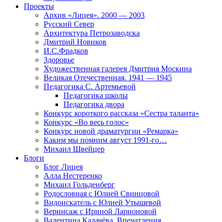
Проекты
Архив «Лицея». 2000 — 2003
Русский Север
Архитектура Петрозаводска
Дмитрий Новиков
И.С.Фрадков
Здоровье
Художественная галерея Дмитрия Москина
Великая Отечественная. 1941 — 1945
Педагогика С. Артемьевой
Педагогика школы
Педагогика двора
Конкурс короткого рассказа «Сестра таланта»
Конкурс «Во весь голос»
Конкурс новой драматургии «Ремарка»
Каким мы помним август 1991-го…
Михаил Швейцер
Блоги
Блог Лицея
Алла Нестеренко
Михаил Гольденберг
Родословная с Юлией Свинцовой
Видоискатель с Юлией Утышевой
Вернисаж с Ириной Ларионовой
Валентина Калачёва. Впечатления