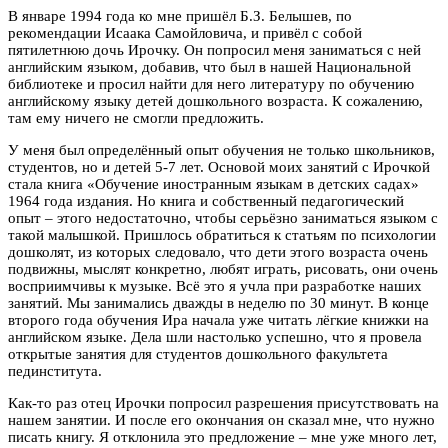
В январе 1994 года ко мне пришёл Б.З. Белышев, по
рекомендации Исаака Самойловича, и привёл с собой
пятилетнюю дочь Ирочку. Он попросил меня заниматься с ней
английским языком, добавив, что был в нашей Национальной
библиотеке и просил найти для него литературу по обучению
английскому языку детей дошкольного возраста. К сожалению,
там ему ничего не смогли предложить.
У меня был определённый опыт обучения не только школьников,
студентов, но и детей 5-7 лет. Основой моих занятий с Ирочкой
стала книга «Обучение иностранным языкам в детских садах»
1964 года издания. Но книга и собственный педагогический
опыт – этого недостаточно, чтобы серьёзно заниматься языком с
такой малышкой. Пришлось обратиться к статьям по психологии
дошколят, из которых следовало, что дети этого возраста очень
подвижны, мыслят конкретно, любят играть, рисовать, они очень
восприимчивы к музыке. Всё это я учла при разработке наших
занятий. Мы занимались дважды в неделю по 30 минут. В конце
второго года обучения Ира начала уже читать лёгкие книжки на
английском языке. Дела шли настолько успешно, что я провела
открытые занятия для студентов дошкольного факультета
пединститута.
Как-то раз отец Ирочки попросил разрешения присутствовать на
нашем занятии. И после его окончания он сказал мне, что нужно
писать книгу. Я отклонила это предложение – мне уже много лет,