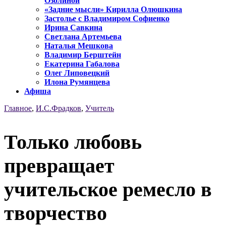
Озолиной
«Задние мысли» Кирилла Олюшкина
Застолье с Владимиром Софиенко
Ирина Савкина
Светлана Артемьева
Наталья Мешкова
Владимир Берштейн
Екатерина Габалова
Олег Липовецкий
Илона Румянцева
Афиша
Главное
,
И.С.Фрадков
,
Учитель
Только любовь
превращает
учительское ремесло в
творчество