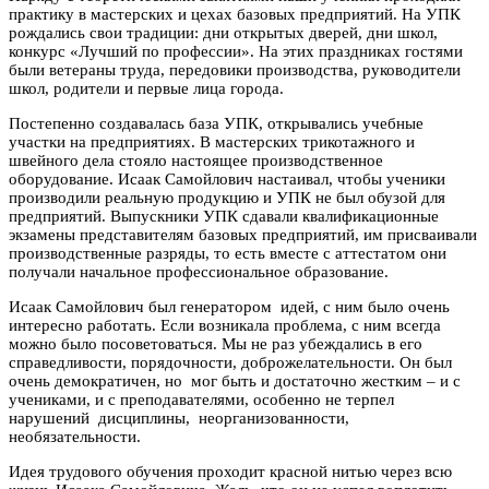
практику в мастерских и цехах базовых предприятий. На УПК
рождались свои традиции: дни открытых дверей, дни школ,
конкурс «Лучший по профессии». На этих праздниках гостями
были ветераны труда, передовики производства, руководители
школ, родители и первые лица города.
Постепенно создавалась база УПК, открывались учебные
участки на предприятиях. В мастерских трикотажного и
швейного дела стояло настоящее производственное
оборудование. Исаак Самойлович настаивал, чтобы ученики
производили реальную продукцию и УПК не был обузой для
предприятий. Выпускники УПК сдавали квалификационные
экзамены представителям базовых предприятий, им присваивали
производственные разряды, то есть вместе с аттестатом они
получали начальное профессиональное образование.
Исаак Самойлович был генератором идей, с ним было очень
интересно работать. Если возникала проблема, с ним всегда
можно было посоветоваться. Мы не раз убеждались в его
справедливости, порядочности, доброжелательности. Он был
очень демократичен, но мог быть и достаточно жестким – и с
учениками, и с преподавателями, особенно не терпел
нарушений дисциплины, неорганизованности,
необязательности.
Идея трудового обучения проходит красной нитью через всю