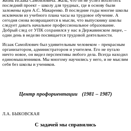
жизнь Исаака Самойловича. Жаль, что он не успел воплотить
последний проект – школу для трудных, где в основу были
заложены идеи А.С. Макаренко. В последние годы многие школы
исключили из учебного плана часы на трудовое обучение. А
сегодня снова возвращаются к мысли, что выпускнику школы
следует давать начальное профессиональное образование.
Добрый след от УПК сохранился у нас в Державинском лицее, –
один день в неделю посвящается трудовой деятельности.
Исаак Самойлович был удивительным человеком – прекрасным
организатором, администратором и учителем. Его не пугало
ничто новое, он видел перспективы любого дела. Всегда находил
единомышленников. Мы многому научились у него, и не мыслим
себя без школы и учеников.
Центр профориентации (1981 – 1987)
Л.А. БЫКОВСКАЯ
С задачей мы справились