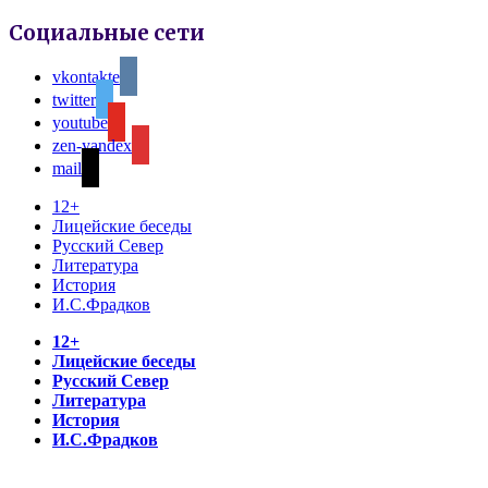
Социальные сети
vkontakte
twitter
youtube
zen-yandex
mail
12+
Лицейские беседы
Русский Север
Литература
История
И.С.Фрадков
12+
Лицейские беседы
Русский Север
Литература
История
И.С.Фрадков