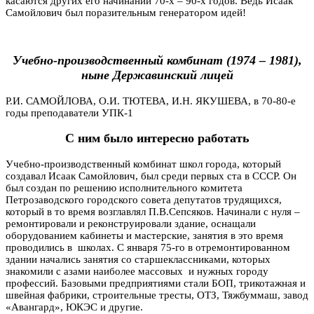
касаются других его начинаний 70-х – 90-х годов. Ведь Исаак
Самойлович был поразительным генератором идей!
Учебно-производственный комбинат (1974 – 1981),
ныне Державинский лицей
Р.И. САМОЙЛОВА, О.И. ТЮТЕВА, И.Н. ЯКУШЕВА, в 70-80-е
годы преподаватели УПК-1
С ним было интересно работать
Учебно-производственный комбинат школ города, который
создавал Исаак Самойлович, был среди первых ста в СССР. Он
был создан по решению исполнительного комитета
Петрозаводского городского совета депутатов трудящихся,
который в то время возглавлял П.В.Сепсяков. Начинали с нуля –
ремонтировали и реконструировали здание, оснащали
оборудованием кабинеты и мастерские, занятия в это время
проводились в школах. С января 75-го в отремонтированном
здании начались занятия со старшеклассниками, которых
знакомили с азами наиболее массовых и нужных городу
профессий. Базовыми предприятиями стали БОП, трикотажная и
швейная фабрики, строительные тресты, ОТЗ, Тяжбуммаш, завод
«Авангард», ЮКЭС и другие.