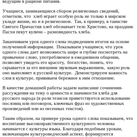
ведущим в рационе питания.
Учащиеся, занимающиеся сбором религиозных сведений,
отметили, что хлеб играет особую роль не только в мирском
укладе жизни, но и в религиозном. Так, к примеру, в таинстве
Святого Причастия хлеб обозначает тело Христово, на праздник
Пасхи пекут куличи – разновидность хлеба.
Заканчиваем урок одного слова подведением итогов на основе
полученной информации. Показываем учащимся, что урок
одного слова дает возможность шире и глубже посмотреть на
привычное слово, употребляемое в ежедневном общении,
позволяет увидеть его красоту, богатство, понять, что
скрывается за его внешним звуковым выражением, какую роль
оно выполняет в русской культуре. Демонстрируем важность
слов в культуре, прививаем бережное к ним отношение.
В качестве домашней работы задаем написание сочинения-
рассуждения на тему о ценности и значимости хлеба для
русского народа (в роли тезисов приветствуется использование
пословиц или поговорок, ключевых фраз из художественных
произведений или из песенных текстов).
Таким образом, на примере урока одного слова показываем, что
воспитание высоконравственного культурного человека
начинается с культуры языка. Благодаря подобным урокам,
включающим культуроведческий аспект, формируются