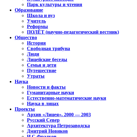
Парк культуры и чтения
Образование
Школа и вуз
Учитель
Реформы
ПОЛЁТ (научно-педагогический вестник)
Общество
История
Свободная трибуна
Люди
Лицейские беседы
Семья и дети
Путешествие
Утраты
Наука
Новости и факты
Гуманитарные науки
Естественно-математические науки
Наука в лицах
Проекты
Архив «Лицея». 2000 — 2003
Русский Север
Архитектура Петрозаводска
Дмитрий Новиков
И.С.Фрадков