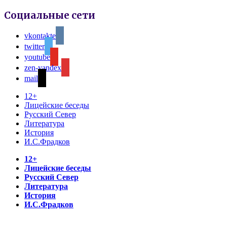
Социальные сети
vkontakte
twitter
youtube
zen-yandex
mail
12+
Лицейские беседы
Русский Север
Литература
История
И.С.Фрадков
12+
Лицейские беседы
Русский Север
Литература
История
И.С.Фрадков