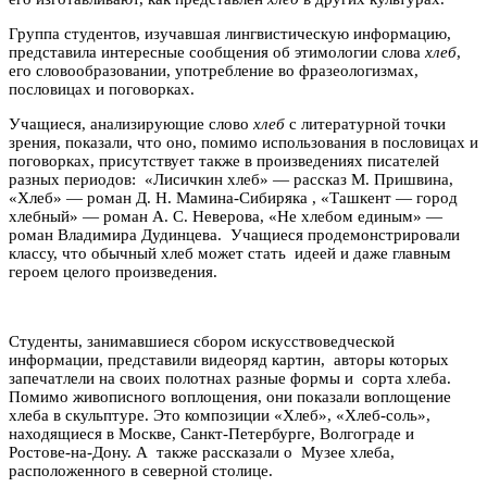
Группа студентов, изучавшая лингвистическую информацию,
представила интересные сообщения об этимологии слова
хлеб
,
его словообразовании, употребление во фразеологизмах,
пословицах и поговорках.
Учащиеся, анализирующие слово
хлеб
с литературной точки
зрения, показали, что оно, помимо использования в пословицах и
поговорках, присутствует также в произведениях писателей
разных периодов: «Лисичкин хлеб» — рассказ М. Пришвина,
«Хлеб» — роман Д. Н. Мамина-Сибиряка , «Ташкент — город
хлебный» — роман А. С. Неверова, «Не хлебом единым» —
роман Владимира Дудинцева. Учащиеся продемонстрировали
классу, что обычный хлеб может стать идеей и даже главным
героем целого произведения.
Студенты, занимавшиеся сбором искусствоведческой
информации, представили видеоряд картин, авторы которых
запечатлели на своих полотнах разные формы и сорта хлеба.
Помимо живописного воплощения, они показали воплощение
хлеба в скульптуре. Это композиции «Хлеб», «Хлеб-соль»,
находящиеся в Москве, Санкт-Петербурге, Волгограде и
Ростове-на-Дону. А также рассказали о Музее хлеба,
расположенного в северной столице.