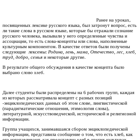
Ранее на уроках,
посвященных лексике русского языка, был затронут вопрос, есть
ли такие слова в русском языке, которые бы отражали сознание
русского человека, вызывали у него определенные чувства и
ассоциации, то есть слова-концепты или слова, наполненные
культурным компонентом. В качестве ответов были получены
следующие лексемы:
Родина, лень, мама, Отечество, лес, хлеб,
труд, добро, семья
и некоторые другие.
В результате общего обсуждения в качестве концепта было
выбрано слово
хлеб
.
Далее студенты были распределены на 6 рабочих групп, каждая
из которых рассматривала концепт с разных позиций
-энциклопедических данных об этом слове, лингвистической
(парадигматические отношения, этимология слова),
литературной, искусствоведческой, исторической и религиозной
информации.
Группа учащихся, занимавшаяся сбором энциклопедической
информации, представила сообщение о том, что есть хлеб, как
его изготавливают, как представлен
хлеб
в других культурах.