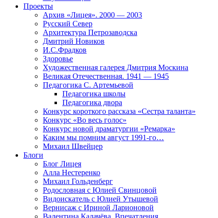
Проекты
Архив «Лицея». 2000 — 2003
Русский Север
Архитектура Петрозаводска
Дмитрий Новиков
И.С.Фрадков
Здоровье
Художественная галерея Дмитрия Москина
Великая Отечественная. 1941 — 1945
Педагогика С. Артемьевой
Педагогика школы
Педагогика двора
Конкурс короткого рассказа «Сестра таланта»
Конкурс «Во весь голос»
Конкурс новой драматургии «Ремарка»
Каким мы помним август 1991-го…
Михаил Швейцер
Блоги
Блог Лицея
Алла Нестеренко
Михаил Гольденберг
Родословная с Юлией Свинцовой
Видоискатель с Юлией Утышевой
Вернисаж с Ириной Ларионовой
Валентина Калачёва. Впечатления