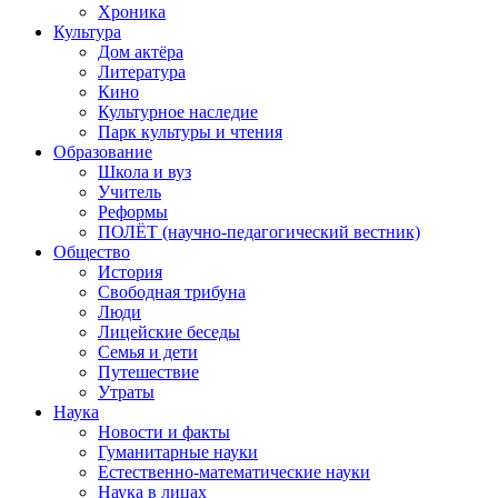
Хроника
Культура
Дом актёра
Литература
Кино
Культурное наследие
Парк культуры и чтения
Образование
Школа и вуз
Учитель
Реформы
ПОЛЁТ (научно-педагогический вестник)
Общество
История
Свободная трибуна
Люди
Лицейские беседы
Семья и дети
Путешествие
Утраты
Наука
Новости и факты
Гуманитарные науки
Естественно-математические науки
Наука в лицах