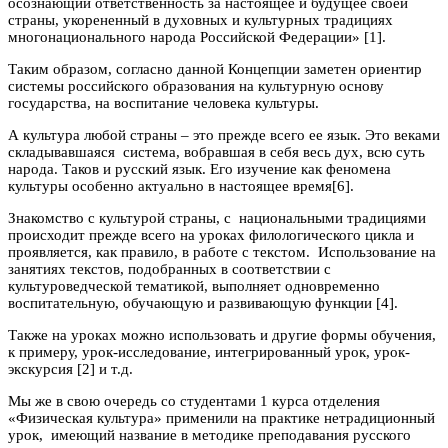
осознающий ответственность за настоящее и будущее своей
страны, укорененный в духовных и культурных традициях
многонационального народа Российской Федерации» [1].
Таким образом, согласно данной Концепции заметен ориентир
системы российского образования на культурную основу
государства, на воспитание человека культуры.
А культура любой страны – это прежде всего ее язык. Это веками
складывавшаяся система, вобравшая в себя весь дух, всю суть
народа. Таков и русский язык. Его изучение как феномена
культуры особенно актуально в настоящее время[6].
Знакомство с культурой страны, с национальными традициями
происходит прежде всего на уроках филологического цикла и
проявляется, как правило, в работе с текстом. Использование на
занятиях текстов, подобранных в соответствии с
культуроведческой тематикой, выполняет одновременно
воспитательную, обучающую и развивающую функции [4].
Также на уроках можно использовать и другие формы обучения,
к примеру, урок-исследование, интегрированный урок, урок-
экскурсия [2] и т.д.
Мы же в свою очередь со студентами 1 курса отделения
«Физическая культура» применили на практике нетрадиционный
урок, имеющий название в методике преподавания русского