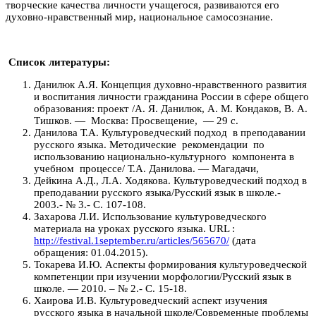
творческие качества личности учащегося, развиваются его
духовно-нравственный мир, национальное самосознание.
Список литературы:
Данилюк А.Я. Концепция духовно-нравственного развития
и воспитания личности гражданина России в сфере общего
образования: проект /А. Я. Данилюк, А. М. Кондаков, В. А.
Тишков. — Москва: Просвещение, — 29 с.
Данилова Т.А. Культуроведческий подход в преподавании
русского языка. Методические рекомендации по
использованию национально-культурного компонента в
учебном процессе/ Т.А. Данилова. — Магадачи,
Дейкина А.Д., Л.А. Ходякова. Культуроведческий подход в
преподавании русского языка/Русский язык в школе.-
2003.- № 3.- С. 107-108.
Захарова Л.И. Использование культуроведческого
материала на уроках русского языка. URL :
http://festival.1september.ru/articles/565670/
(дата
обращения: 01.04.2015).
Токарева И.Ю. Аспекты формирования культуроведческой
компетенции при изучении морфологии/Русский язык в
школе. — 2010. – № 2.- С. 15-18.
Хаирова И.В. Культуроведческий аспект изучения
русского языка в начальной школе/Современные проблемы