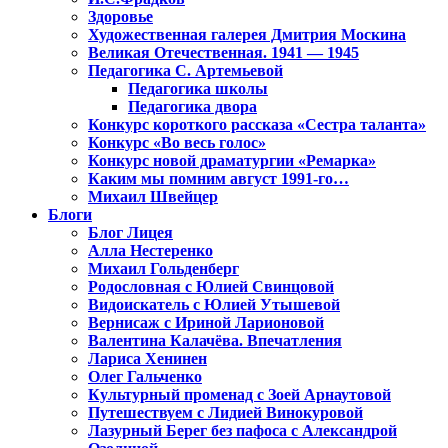
Здоровье
Художественная галерея Дмитрия Москина
Великая Отечественная. 1941 — 1945
Педагогика С. Артемьевой
Педагогика школы
Педагогика двора
Конкурс короткого рассказа «Сестра таланта»
Конкурс «Во весь голос»
Конкурс новой драматургии «Ремарка»
Каким мы помним август 1991-го…
Михаил Швейцер
Блоги
Блог Лицея
Алла Нестеренко
Михаил Гольденберг
Родословная с Юлией Свинцовой
Видоискатель с Юлией Утышевой
Вернисаж с Ириной Ларионовой
Валентина Калачёва. Впечатления
Лариса Хенинен
Олег Гальченко
Культурный променад с Зоей Арнаутовой
Путешествуем с Лидией Винокуровой
Лазурный Берег без пафоса с Александрой