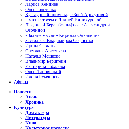
Лариса Хенинен
Олег Гальченко
Культурный променад с Зоей Арнаутовой
Путешествуем с Лидией Винокуровой
Лазурный Берег без пафоса с Александрой
Озолиной
«Задние мысли» Кирилла Олюшкина
Застолье с Владимиром Софиенко
Ирина Савкина
Светлана Артемьева
Наталья Мешкова
Владимир Берштейн
Екатерина Габалова
Олег Липовецкий
Илона Румянцева
Афиша
Новости
Анонс
Хроника
Культура
Дом актёра
Литература
Кино
Культурное наследие