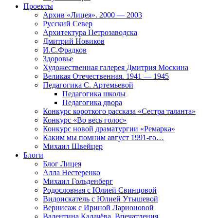
Проекты
Архив «Лицея». 2000 — 2003
Русский Север
Архитектура Петрозаводска
Дмитрий Новиков
И.С.Фрадков
Здоровье
Художественная галерея Дмитрия Москина
Великая Отечественная. 1941 — 1945
Педагогика С. Артемьевой
Педагогика школы
Педагогика двора
Конкурс короткого рассказа «Сестра таланта»
Конкурс «Во весь голос»
Конкурс новой драматургии «Ремарка»
Каким мы помним август 1991-го…
Михаил Швейцер
Блоги
Блог Лицея
Алла Нестеренко
Михаил Гольденберг
Родословная с Юлией Свинцовой
Видоискатель с Юлией Утышевой
Вернисаж с Ириной Ларионовой
Валентина Калачёва. Впечатления