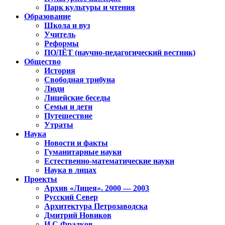
Парк культуры и чтения
Образование
Школа и вуз
Учитель
Реформы
ПОЛЁТ (научно-педагогический вестник)
Общество
История
Свободная трибуна
Люди
Лицейские беседы
Семья и дети
Путешествие
Утраты
Наука
Новости и факты
Гуманитарные науки
Естественно-математические науки
Наука в лицах
Проекты
Архив «Лицея». 2000 — 2003
Русский Север
Архитектура Петрозаводска
Дмитрий Новиков
И.С.Фрадков