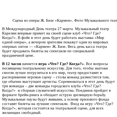
Сцена из оперы Ж. Бизе «Кармен». Фото Музыкального теа
В Международный День театра 27 марта Музыкальный театр
Карелии впервые примет на своей сцене клуб «Что? Где?
Когда?». В фойе в этот день будет работать выставка «Мир
одной оперы», а вечером зрителям покажут один из мировых
оперных хитов — «Кармен» Ж. Бизе. Весь день касса театра
будет продавать билеты на спектакли по специальной
праздничной цене.
В 12 часов
начнется
игра «Что? Где? Когда?»
. Все вопросы
посвящены театральному искусству. Для того, чтобы знатоки
смогли лучше погрузиться в его мир, театр предоставит в
распоряжение игроков сцену – столы команд разместятся там,
где обычно выступают артисты. Соревноваться в этот день будут
три команды – две команды городского клуба «Что? Где?
Когда?» и сборная служителей искусства. Поединок пройдет в
формате брейн-ринга и обещает острую зрелищную борьбу.
Музыкальные паузы будут живыми, а основу призового фонда
составят билеты на лучшие спектакли. Вход на игру «Что? Где?
Когда?», которая состоится на театральной сцене, для всех
желающих свободный.