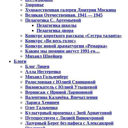
Здоровье
Художественная галерея Дмитрия Москина
Великая Отечественная. 1941 — 1945
Педагогика С. Артемьевой
Педагогика школы
Педагогика двора
Конкурс короткого рассказа «Сестра таланта»
Конкурс «Во весь голос»
Конкурс новой драматургии «Ремарка»
Каким мы помним август 1991-го…
Михаил Швейцер
Блоги
Блог Лицея
Алла Нестеренко
Михаил Гольденберг
Родословная с Юлией Свинцовой
Видоискатель с Юлией Утышевой
Вернисаж с Ириной Ларионовой
Валентина Калачёва. Впечатления
Лариса Хенинен
Олег Гальченко
Культурный променад с Зоей Арнаутовой
Путешествуем с Лидией Винокуровой
Лазурный Берег без пафоса с Александрой