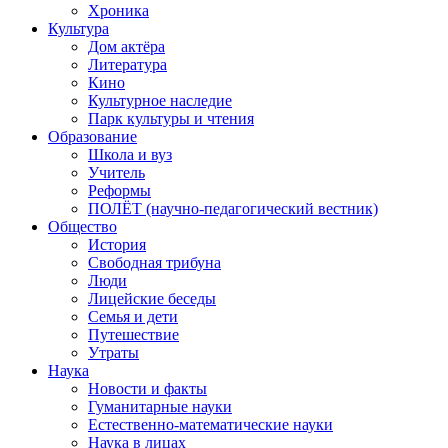
Хроника
Культура
Дом актёра
Литература
Кино
Культурное наследие
Парк культуры и чтения
Образование
Школа и вуз
Учитель
Реформы
ПОЛЁТ (научно-педагогический вестник)
Общество
История
Свободная трибуна
Люди
Лицейские беседы
Семья и дети
Путешествие
Утраты
Наука
Новости и факты
Гуманитарные науки
Естественно-математические науки
Наука в лицах