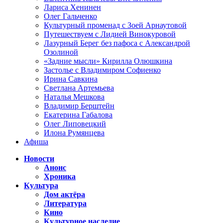
Лариса Хенинен
Олег Гальченко
Культурный променад с Зоей Арнаутовой
Путешествуем с Лидией Винокуровой
Лазурный Берег без пафоса с Александрой
Озолиной
«Задние мысли» Кирилла Олюшкина
Застолье с Владимиром Софиенко
Ирина Савкина
Светлана Артемьева
Наталья Мешкова
Владимир Берштейн
Екатерина Габалова
Олег Липовецкий
Илона Румянцева
Афиша
Новости
Анонс
Хроника
Культура
Дом актёра
Литература
Кино
Культурное наследие