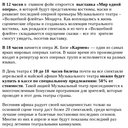
В 12 часов
в главном фойе откроется
выставка «Мир одной
оперы»
, в которой будут представлены костюмы, маски и
реквизит последней оперной премьеры Музыкального театра –
«Волшебной флейты» Моцарта. Как воплощались в жизнь
сценические образы и создавалась коллекция театрального
костюма, как рождался спектакль и из чего в «Волшебной
флейте» складывается ощущение сказки – все это зрители
смогут увидеть, посетив выставку.
В 18 часов
начнется опера Ж. Бизе
«Кармен»
— один из самых
ярких мировых оперных хитов. В наше время это произведение
входит в репертуар всех оперных трупп и исполняется на разных
языках.
В День театра
с 10 до 18 часов билеты
почти на все спектакли
апрельской и майской афиши Музыкального театра
можно будет
купить в кассе по специальному предложению: 50% от
стоимости
. Такой акцией Музыкальный театр присоединяется к
многочисленным бонусным программам для зрителей, которые
проводят в этот день театры страны.
Весенняя афиша радует своей насыщенностью: только на
основной сцене театр даст более 20 спектаклей, среди которых
лучшие оперные и балетные постановки последних сезонов.
Многие из них в апреле и мае будут показаны последний раз
перед летними театральными каникулами.