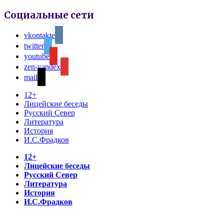
Социальные сети
vkontakte
twitter
youtube
zen-yandex
mail
12+
Лицейские беседы
Русский Север
Литература
История
И.С.Фрадков
12+
Лицейские беседы
Русский Север
Литература
История
И.С.Фрадков