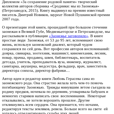
Дипломом «За сохранение родовой памяти» творческий
коллектив авторов сборника «Сродники: мы из Заонежья»
(Петрозаводск, 2015). Книгу выдвинул на премию известный
писатель Дмитрий Новиков, лауреат Новой Пушкинской премии
2007 года.
О презентации этой книги, прошедшей при большом стечении
заонежан в Великой Губе, Медвежьегорске и Петрозаводске, мы
рассказывали в публикации
«Заонежье заговорило»
. В книге
простые люди Заонежья, от 53 до 95 лет, вспоминают свою
жизнь, используя заонежский диалект, который чудом
сохранился по сей день. Вот профессии авторов воспоминаний:
доярка, свинарка, зоотехник, машинист, киномеханик, лесник,
повар, прачка, продавец, швея, библиотекарь, воспитатель
детсада, учитель, преподаватель вуза, инженер, журналист,
санитарка, акушерка, медсестра, фельдшер, врач, заместитель
директора совхоза, директор фабрики…
Автор идеи и редактор книги Любовь Герасева сама из
заонежского рода. Она страстно желала хоть чем-то помочь
погибающему Заонежью. Трижды минувшим летом съездила на
родину предков, ночевала по деревням, уговаривала бабушек и
немногих стариков написать свои воспоминания. Некоторые
отказывались, не хотели ворошить прошлое. Другие
откликнулись всем сердцем. Она признается, что ночами,
редактируя тексты земляков, ревела. Больше всего на свете ей
хотелось отредактировать судьбы этих людей.