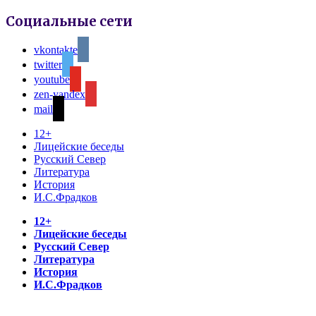
Социальные сети
vkontakte
twitter
youtube
zen-yandex
mail
12+
Лицейские беседы
Русский Север
Литература
История
И.С.Фрадков
12+
Лицейские беседы
Русский Север
Литература
История
И.С.Фрадков