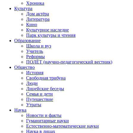
Хроника
Культура
Дом актёра
Литература
Кино
Культурное наследие
Парк культуры и чтения
Образование
Школа и вуз
Учитель
Реформы
ПОЛЁТ (научно-педагогический вестник)
Общество
История
Свободная трибуна
Люди
Лицейские беседы
Семья и дети
Путешествие
Утраты
Наука
Новости и факты
Гуманитарные науки
Естественно-математические науки
Наука в лицах