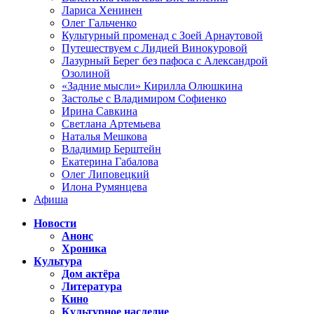
Лариса Хенинен
Олег Гальченко
Культурный променад с Зоей Арнаутовой
Путешествуем с Лидией Винокуровой
Лазурный Берег без пафоса с Александрой
Озолиной
«Задние мысли» Кирилла Олюшкина
Застолье с Владимиром Софиенко
Ирина Савкина
Светлана Артемьева
Наталья Мешкова
Владимир Берштейн
Екатерина Габалова
Олег Липовецкий
Илона Румянцева
Афиша
Новости
Анонс
Хроника
Культура
Дом актёра
Литература
Кино
Культурное наследие