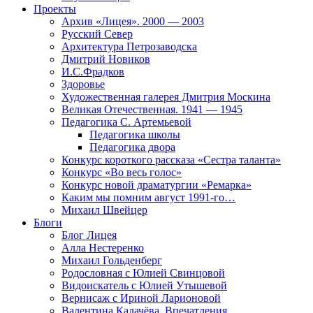
Проекты
Архив «Лицея». 2000 — 2003
Русский Север
Архитектура Петрозаводска
Дмитрий Новиков
И.С.Фрадков
Здоровье
Художественная галерея Дмитрия Москина
Великая Отечественная. 1941 — 1945
Педагогика С. Артемьевой
Педагогика школы
Педагогика двора
Конкурс короткого рассказа «Сестра таланта»
Конкурс «Во весь голос»
Конкурс новой драматургии «Ремарка»
Каким мы помним август 1991-го…
Михаил Швейцер
Блоги
Блог Лицея
Алла Нестеренко
Михаил Гольденберг
Родословная с Юлией Свинцовой
Видоискатель с Юлией Утышевой
Вернисаж с Ириной Ларионовой
Валентина Калачёва. Впечатления