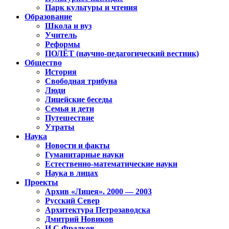
Парк культуры и чтения
Образование
Школа и вуз
Учитель
Реформы
ПОЛЁТ (научно-педагогический вестник)
Общество
История
Свободная трибуна
Люди
Лицейские беседы
Семья и дети
Путешествие
Утраты
Наука
Новости и факты
Гуманитарные науки
Естественно-математические науки
Наука в лицах
Проекты
Архив «Лицея». 2000 — 2003
Русский Север
Архитектура Петрозаводска
Дмитрий Новиков
И.С.Фрадков