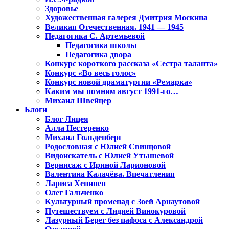
Здоровье
Художественная галерея Дмитрия Москина
Великая Отечественная. 1941 — 1945
Педагогика С. Артемьевой
Педагогика школы
Педагогика двора
Конкурс короткого рассказа «Сестра таланта»
Конкурс «Во весь голос»
Конкурс новой драматургии «Ремарка»
Каким мы помним август 1991-го…
Михаил Швейцер
Блоги
Блог Лицея
Алла Нестеренко
Михаил Гольденберг
Родословная с Юлией Свинцовой
Видоискатель с Юлией Утышевой
Вернисаж с Ириной Ларионовой
Валентина Калачёва. Впечатления
Лариса Хенинен
Олег Гальченко
Культурный променад с Зоей Арнаутовой
Путешествуем с Лидией Винокуровой
Лазурный Берег без пафоса с Александрой