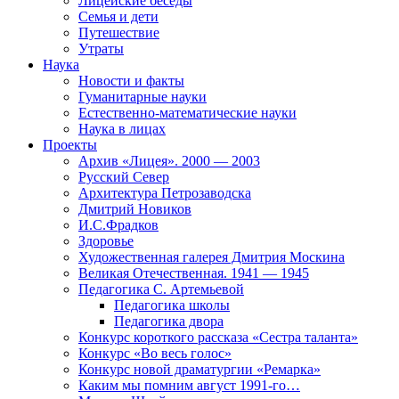
Лицейские беседы
Семья и дети
Путешествие
Утраты
Наука
Новости и факты
Гуманитарные науки
Естественно-математические науки
Наука в лицах
Проекты
Архив «Лицея». 2000 — 2003
Русский Север
Архитектура Петрозаводска
Дмитрий Новиков
И.С.Фрадков
Здоровье
Художественная галерея Дмитрия Москина
Великая Отечественная. 1941 — 1945
Педагогика С. Артемьевой
Педагогика школы
Педагогика двора
Конкурс короткого рассказа «Сестра таланта»
Конкурс «Во весь голос»
Конкурс новой драматургии «Ремарка»
Каким мы помним август 1991-го…