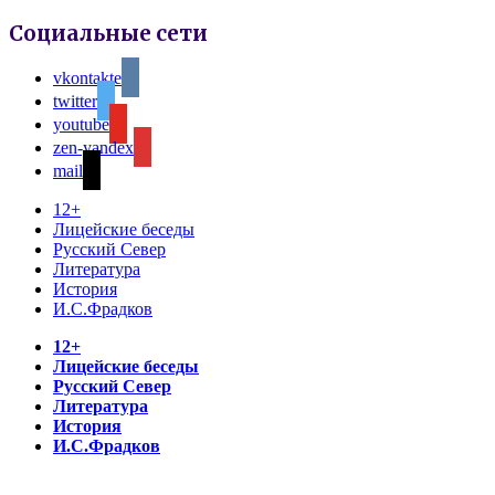
Социальные сети
vkontakte
twitter
youtube
zen-yandex
mail
12+
Лицейские беседы
Русский Север
Литература
История
И.С.Фрадков
12+
Лицейские беседы
Русский Север
Литература
История
И.С.Фрадков