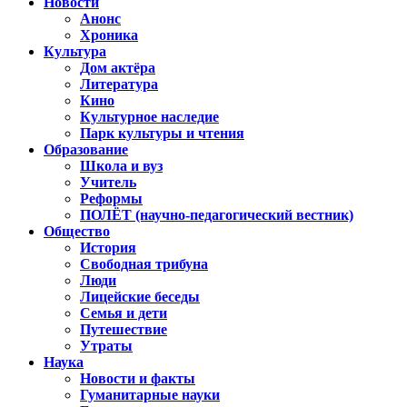
Новости
Анонс
Хроника
Культура
Дом актёра
Литература
Кино
Культурное наследие
Парк культуры и чтения
Образование
Школа и вуз
Учитель
Реформы
ПОЛЁТ (научно-педагогический вестник)
Общество
История
Свободная трибуна
Люди
Лицейские беседы
Семья и дети
Путешествие
Утраты
Наука
Новости и факты
Гуманитарные науки