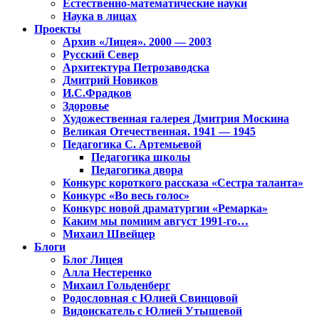
Естественно-математические науки
Наука в лицах
Проекты
Архив «Лицея». 2000 — 2003
Русский Север
Архитектура Петрозаводска
Дмитрий Новиков
И.С.Фрадков
Здоровье
Художественная галерея Дмитрия Москина
Великая Отечественная. 1941 — 1945
Педагогика С. Артемьевой
Педагогика школы
Педагогика двора
Конкурс короткого рассказа «Сестра таланта»
Конкурс «Во весь голос»
Конкурс новой драматургии «Ремарка»
Каким мы помним август 1991-го…
Михаил Швейцер
Блоги
Блог Лицея
Алла Нестеренко
Михаил Гольденберг
Родословная с Юлией Свинцовой
Видоискатель с Юлией Утышевой