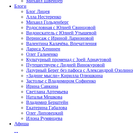
Михаил Швейцер
Блоги
Блог Лицея
Алла Нестеренко
Михаил Гольденберг
Родословная с Юлией Свинцовой
Видоискатель с Юлией Утышевой
Вернисаж с Ириной Ларионовой
Валентина Калачёва. Впечатления
Лариса Хенинен
Олег Гальченко
Культурный променад с Зоей Арнаутовой
Путешествуем с Лидией Винокуровой
Лазурный Берег без пафоса с Александрой Озолино
«Задние мысли» Кирилла Олюшкина
Застолье с Владимиром Софиенко
Ирина Савкина
Светлана Артемьева
Наталья Мешкова
Владимир Берштейн
Екатерина Габалова
Олег Липовецкий
Илона Румянцева
Афиша