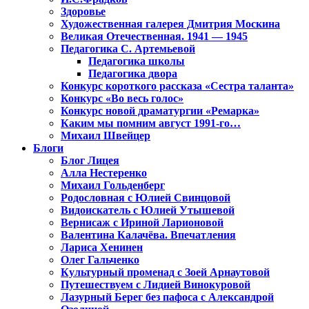
Здоровье
Художественная галерея Дмитрия Москина
Великая Отечественная. 1941 — 1945
Педагогика С. Артемьевой
Педагогика школы
Педагогика двора
Конкурс короткого рассказа «Сестра таланта»
Конкурс «Во весь голос»
Конкурс новой драматургии «Ремарка»
Каким мы помним август 1991-го…
Михаил Швейцер
Блоги
Блог Лицея
Алла Нестеренко
Михаил Гольденберг
Родословная с Юлией Свинцовой
Видоискатель с Юлией Утышевой
Вернисаж с Ириной Ларионовой
Валентина Калачёва. Впечатления
Лариса Хенинен
Олег Гальченко
Культурный променад с Зоей Арнаутовой
Путешествуем с Лидией Винокуровой
Лазурный Берег без пафоса с Александрой