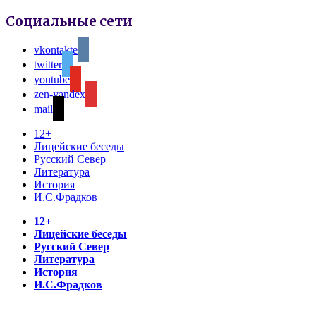
Социальные сети
vkontakte
twitter
youtube
zen-yandex
mail
12+
Лицейские беседы
Русский Север
Литература
История
И.С.Фрадков
12+
Лицейские беседы
Русский Север
Литература
История
И.С.Фрадков