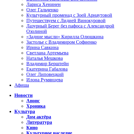
Лариса Хенинен
Олег Гальченко
Культурный променад с Зоей Арнаутовой
Путешествуем с Лидией Винокуровой
Лазурный Берег без пафоса с Александрой
Озолиной
«Задние мысли» Кирилла Олюшкина
Застолье с Владимиром Софиенко
Ирина Савкина
Светлана Артемьева
Наталья Мешкова
Владимир Берштейн
Екатерина Габалова
Олег Липовецкий
Илона Румянцева
Афиша
Новости
Анонс
Хроника
Культура
Дом актёра
Литература
Кино
Культурное наследие