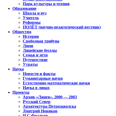
Парк культуры и чтения
Образование
Школа и вуз
Учитель
Реформы
ПОЛЁТ (научно-педагогический вестник)
Общество
История
Свободная трибуна
Люди
Лицейские беседы
Семья и дети
Путешествие
Утраты
Наука
Новости и факты
Гуманитарные науки
Естественно-математические науки
Наука в лицах
Проекты
Архив «Лицея». 2000 — 2003
Русский Север
Архитектура Петрозаводска
Дмитрий Новиков
И.С.Фрадков