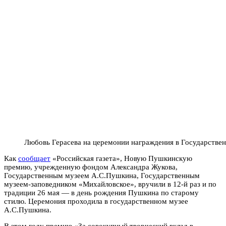
Любовь Герасева на церемонии награждения в Государстве
Как
сообщает
«Российская газета», Новую Пушкинскую
премию, учрежденную фондом Александра Жукова,
Государственным музеем А.С.Пушкина, Государственным
музеем-заповедником «Михайловское», вручили в 12-й раз и по
традиции 26 мая — в день рождения Пушкина по старому
стилю. Церемония проходила в государственном музее
А.С.Пушкина.
В этом году премию «За совокупный творческий вклад в