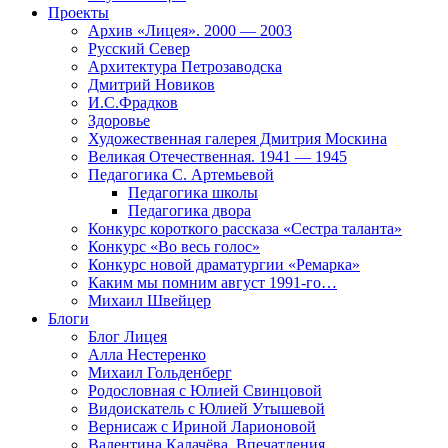
Проекты
Архив «Лицея». 2000 — 2003
Русский Север
Архитектура Петрозаводска
Дмитрий Новиков
И.С.Фрадков
Здоровье
Художественная галерея Дмитрия Москина
Великая Отечественная. 1941 — 1945
Педагогика С. Артемьевой
Педагогика школы
Педагогика двора
Конкурс короткого рассказа «Сестра таланта»
Конкурс «Во весь голос»
Конкурс новой драматургии «Ремарка»
Каким мы помним август 1991-го…
Михаил Швейцер
Блоги
Блог Лицея
Алла Нестеренко
Михаил Гольденберг
Родословная с Юлией Свинцовой
Видоискатель с Юлией Утышевой
Вернисаж с Ириной Ларионовой
Валентина Калачёва. Впечатления