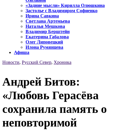
Озолиной
«Задние мысли» Кирилла Олюшкина
Застолье с Владимиром Софиенко
Ирина Савкина
Светлана Артемьева
Наталья Мешкова
Владимир Берштейн
Екатерина Габалова
Олег Липовецкий
Илона Румянцева
Афиша
Новости
,
Русский Север
,
Хроника
Андрей Битов:
«Любовь Герасёва
сохранила память о
неповторимой