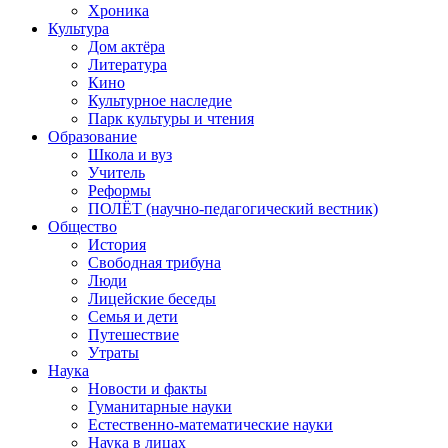
Хроника
Культура
Дом актёра
Литература
Кино
Культурное наследие
Парк культуры и чтения
Образование
Школа и вуз
Учитель
Реформы
ПОЛЁТ (научно-педагогический вестник)
Общество
История
Свободная трибуна
Люди
Лицейские беседы
Семья и дети
Путешествие
Утраты
Наука
Новости и факты
Гуманитарные науки
Естественно-математические науки
Наука в лицах