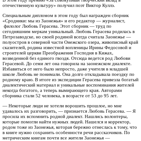
отечественную культуру» получил поэт Виктор Куллэ.
Специальным дипломом в этом году был награжден сборник
«Сродники: мы из Заонежья» и его редактор — журналист,
филолог Любовь Герасева. Этот сборник — труд по
сегодняшним меркам уникальный. Любовь Герасева родилась в
Петрозаводске, но своей родиной всегда считала Заонежье —
полуостров в северной части Онежского озера, живописный край
сказителей, родина известной вопленицы Ирины Федосовой и
строителей церкви Преображения Господня в Кижах,
возведенной без единого гвоздя. Отсюда ведется род Любови
Герасевой. До семи лет она говорила на заонежском диалекте.
Избавиться от него было непросто, даже учителя в младшей
школе Любовь не понимали. Она долго откладывала поездку по
родному краю. В итоге из экспедиции Герасева привезла богатый
диалектический материал и уникальные воспоминания жителей
некогда богатого, а теперь вымирающего края. Авторами
сборника стали 52 человека, в возрасте от 53 до 95 лет.
— Некоторые люди не хотели ворошить прошлое, но мне
удавалось их разговорить, — признается Любовь Герасева. — Я
просила их вспомнить родной диалект. Нашлись волонтеры,
которые помогли найти нужных людей. Нашелся и корректор,
родом тоже из Заонежья, которая бережно отнеслась к тому, что
в книге нужно сохранить особенности речи рассказчиков. По
метрическим книгам почти все жители Заонежья —