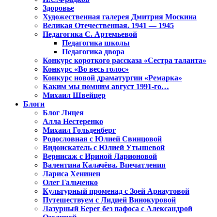
Здоровье
Художественная галерея Дмитрия Москина
Великая Отечественная. 1941 — 1945
Педагогика С. Артемьевой
Педагогика школы
Педагогика двора
Конкурс короткого рассказа «Сестра таланта»
Конкурс «Во весь голос»
Конкурс новой драматургии «Ремарка»
Каким мы помним август 1991-го…
Михаил Швейцер
Блоги
Блог Лицея
Алла Нестеренко
Михаил Гольденберг
Родословная с Юлией Свинцовой
Видоискатель с Юлией Утышевой
Вернисаж с Ириной Ларионовой
Валентина Калачёва. Впечатления
Лариса Хенинен
Олег Гальченко
Культурный променад с Зоей Арнаутовой
Путешествуем с Лидией Винокуровой
Лазурный Берег без пафоса с Александрой