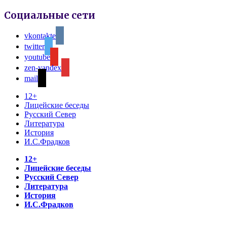
Социальные сети
vkontakte
twitter
youtube
zen-yandex
mail
12+
Лицейские беседы
Русский Север
Литература
История
И.С.Фрадков
12+
Лицейские беседы
Русский Север
Литература
История
И.С.Фрадков