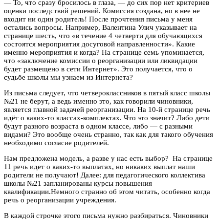
— То, что сразу бросилось в глаза, — до сих пор нет критериев
оценки последствий решений. Комиссия создана, но в нее не
входит ни один родитель! После прочтения письма у меня
остались вопросы. Например, Валентина Улич указывает на
странице шесть, что «в течение 4 четверти для обучающихся
состоятся мероприятия досуговой направленности». Какие
именно мероприятия и когда? На странице семь упоминается,
что «заключение комиссии о реорганизации или ликвидации
будет размещено в сети Интернет». Это получается, что о
судьбе школы мы узнаем из Интернета?
Из письма следует, что четвероклассников в пятый класс школы
№21 не берут, а ведь именно это, как говорили чиновники,
является главной задачей реорганизации. На 10-й странице речь
идёт о каких-то классах-комплектах. Что это значит? Либо дети
будут разного возраста в одном классе, либо — с разными
видами? Это вообще очень странно, так как для такого обучения
необходимо согласие родителей.
Нам предложена модель, а разве у нас есть выбор? На странице
11 речь идет о каких-то выплатах, но никаких выплат наши
родители не получают! Далее: для педагогического коллектива
школы №21 запланированы курсы повышения
квалификации.Немного странно об этом читать, особенно когда
речь о реорганизации учреждения.
В каждой строчке этого письма нужно разбираться. Чиновники