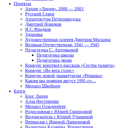
Проекты
Архив «Лицея». 2000 — 2003
Русский Север
Архитектура Петрозаводска
Дмитрий Новиков
И.С.Фрадков
Здоровье
Художественная галерея Дмитрия Москина
Великая Отечественная. 1941 — 1945
Педагогика С. Артемьевой
Педагогика школы
Педагогика двора
Конкурс короткого рассказа «Сестра таланта»
Конкурс «Во весь голос»
Конкурс новой драматургии «Ремарка»
Каким мы помним август 1991-го…
Михаил Швейцер
Блоги
Блог Лицея
Алла Нестеренко
Михаил Гольденберг
Родословная с Юлией Свинцовой
Видоискатель с Юлией Утышевой
Вернисаж с Ириной Ларионовой
Валентина Калачёва. Впечатления