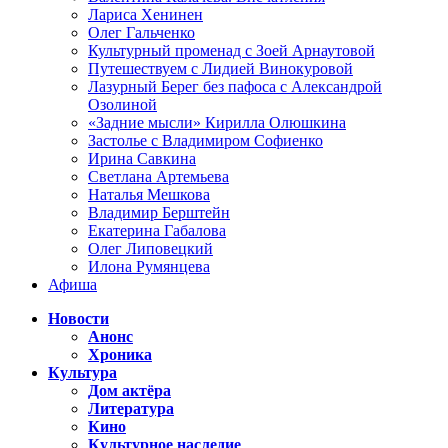
Лариса Хенинен
Олег Гальченко
Культурный променад с Зоей Арнаутовой
Путешествуем с Лидией Винокуровой
Лазурный Берег без пафоса с Александрой
Озолиной
«Задние мысли» Кирилла Олюшкина
Застолье с Владимиром Софиенко
Ирина Савкина
Светлана Артемьева
Наталья Мешкова
Владимир Берштейн
Екатерина Габалова
Олег Липовецкий
Илона Румянцева
Афиша
Новости
Анонс
Хроника
Культура
Дом актёра
Литература
Кино
Культурное наследие