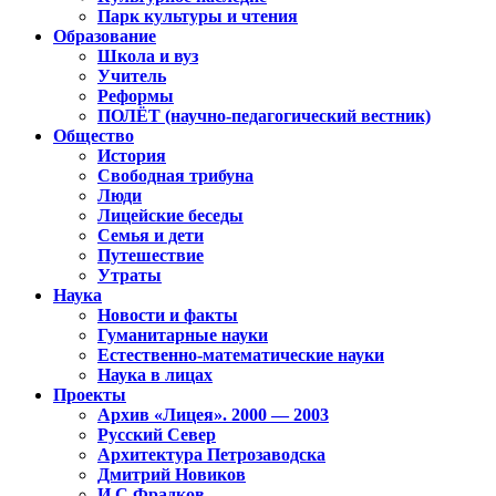
Парк культуры и чтения
Образование
Школа и вуз
Учитель
Реформы
ПОЛЁТ (научно-педагогический вестник)
Общество
История
Свободная трибуна
Люди
Лицейские беседы
Семья и дети
Путешествие
Утраты
Наука
Новости и факты
Гуманитарные науки
Естественно-математические науки
Наука в лицах
Проекты
Архив «Лицея». 2000 — 2003
Русский Север
Архитектура Петрозаводска
Дмитрий Новиков
И.С.Фрадков