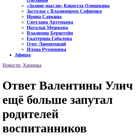
Озолиной
«Задние мысли» Кирилла Олюшкина
Застолье с Владимиром Софиенко
Ирина Савкина
Светлана Артемьева
Наталья Мешкова
Владимир Берштейн
Екатерина Габалова
Олег Липовецкий
Илона Румянцева
Афиша
Новости
,
Хроника
Ответ Валентины Улич
ещё больше запутал
родителей
воспитанников