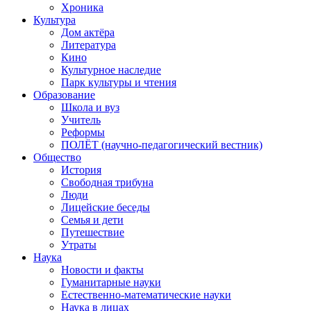
Хроника
Культура
Дом актёра
Литература
Кино
Культурное наследие
Парк культуры и чтения
Образование
Школа и вуз
Учитель
Реформы
ПОЛЁТ (научно-педагогический вестник)
Общество
История
Свободная трибуна
Люди
Лицейские беседы
Семья и дети
Путешествие
Утраты
Наука
Новости и факты
Гуманитарные науки
Естественно-математические науки
Наука в лицах