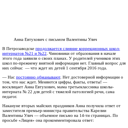
Анна Евтухович с письмом Валентины Улич
В Петрозаводске
продолжается слияние коррекционных школ-
интернатов №21 и №22
. Чиновники от образования в начале
этого года заявили о своих планах. У родителей учеников этих
школ по-прежнему внятной информации нет. Главный вопрос для
них сейчас — что ждет их детей 1 сентября 2016 года.
— Нас
постоянно обманывают
. Нет достоверной информации о
том, что нас ждет. Меняются цифры, факты, ответы! —
восклицает Анна Евтухович, мама третьеклассника школы-
интерната № 22 для детей с тяжелой патологией речи, сама
педагог.
Накануне вторых майских праздников Анна получила ответ от
заместителя премьер-министра правительства Карелии
Валентины Улич — объемное письмо на 14-ти страницах. По
просьбе «Лицея» она прокомментировала ответ: