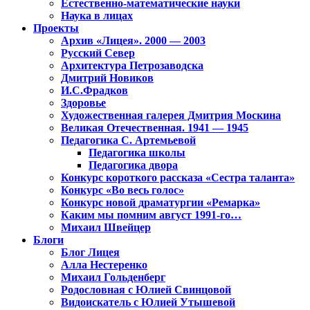
Естественно-математические науки
Наука в лицах
Проекты
Архив «Лицея». 2000 — 2003
Русский Север
Архитектура Петрозаводска
Дмитрий Новиков
И.С.Фрадков
Здоровье
Художественная галерея Дмитрия Москина
Великая Отечественная. 1941 — 1945
Педагогика С. Артемьевой
Педагогика школы
Педагогика двора
Конкурс короткого рассказа «Сестра таланта»
Конкурс «Во весь голос»
Конкурс новой драматургии «Ремарка»
Каким мы помним август 1991-го…
Михаил Швейцер
Блоги
Блог Лицея
Алла Нестеренко
Михаил Гольденберг
Родословная с Юлией Свинцовой
Видоискатель с Юлией Утышевой