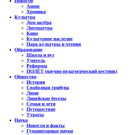
Новости
Анонс
Хроника
Культура
Дом актёра
Литература
Кино
Культурное наследие
Парк культуры и чтения
Образование
Школа и вуз
Учитель
Реформы
ПОЛЁТ (научно-педагогический вестник)
Общество
История
Свободная трибуна
Люди
Лицейские беседы
Семья и дети
Путешествие
Утраты
Наука
Новости и факты
Гуманитарные науки