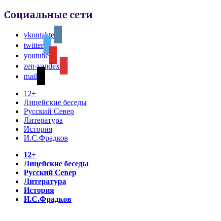
Социальные сети
vkontakte
twitter
youtube
zen-yandex
mail
12+
Лицейские беседы
Русский Север
Литература
История
И.С.Фрадков
12+
Лицейские беседы
Русский Север
Литература
История
И.С.Фрадков