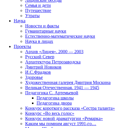
Лицейские беседы
Семья и дети
Путешествие
Утраты
Наука
Новости и факты
Гуманитарные науки
Естественно-математические науки
Наука в лицах
Проекты
Архив «Лицея». 2000 — 2003
Русский Север
Архитектура Петрозаводска
Дмитрий Новиков
И.С.Фрадков
Здоровье
Художественная галерея Дмитрия Москина
Великая Отечественная. 1941 — 1945
Педагогика С. Артемьевой
Педагогика школы
Педагогика двора
Конкурс короткого рассказа «Сестра таланта»
Конкурс «Во весь голос»
Конкурс новой драматургии «Ремарка»
Каким мы помним август 1991-го…