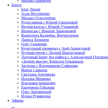
Михаил Швейцер
Блоги
Блог Лицея
Алла Нестеренко
Михаил Гольденберг
Родословная с Юлией Свинцовой
Видоискатель с Юлией Утышевой
Вернисаж с Ириной Ларионовой
Валентина Калачёва. Впечатления
Лариса Хенинен
Олег Гальченко
Культурный променад с Зоей Арнаутовой
Путешествуем с Лидией Винокуровой
Лазурный Берег без пафоса с Александрой Озолино
«Задние мысли» Кирилла Олюшкина
Застолье с Владимиром Софиенко
Ирина Савкина
Светлана Артемьева
Наталья Мешкова
Владимир Берштейн
Екатерина Габалова
Олег Липовецкий
Илона Румянцева
Афиша