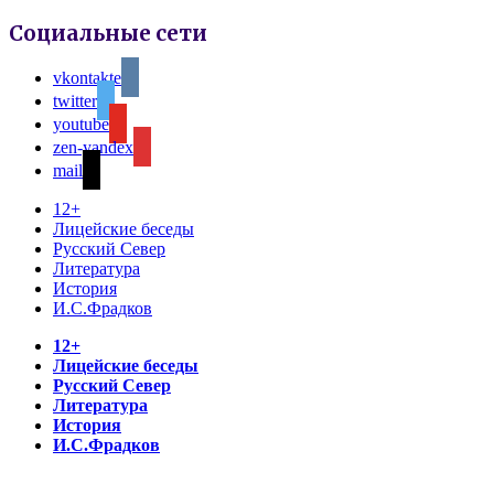
Социальные сети
vkontakte
twitter
youtube
zen-yandex
mail
12+
Лицейские беседы
Русский Север
Литература
История
И.С.Фрадков
12+
Лицейские беседы
Русский Север
Литература
История
И.С.Фрадков