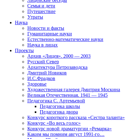
Лицейские беседы
Семья и дети
Путешествие
Утраты
Наука
Новости и факты
Гуманитарные науки
Естественно-математические науки
Наука в лицах
Проекты
Архив «Лицея». 2000 — 2003
Русский Север
Архитектура Петрозаводска
Дмитрий Новиков
И.С.Фрадков
Здоровье
Художественная галерея Дмитрия Москина
Великая Отечественная. 1941 — 1945
Педагогика С. Артемьевой
Педагогика школы
Педагогика двора
Конкурс короткого рассказа «Сестра таланта»
Конкурс «Во весь голос»
Конкурс новой драматургии «Ремарка»
Каким мы помним август 1991-го…