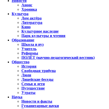
Новости
Анонс
Хроника
Культура
Дом актёра
Литература
Кино
Культурное наследие
Парк культуры и чтения
Образование
Школа и вуз
Учитель
Реформы
ПОЛЁТ (научно-педагогический вестник)
Общество
История
Свободная трибуна
Люди
Лицейские беседы
Семья и дети
Путешествие
Утраты
Наука
Новости и факты
Гуманитарные науки