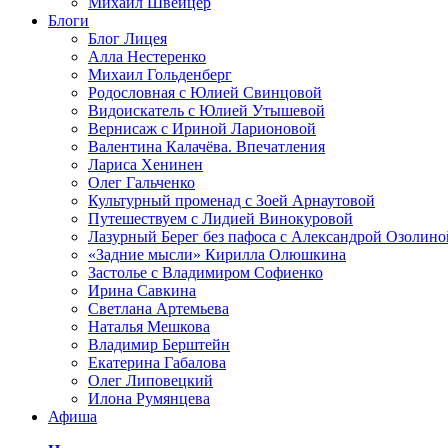
Михаил Швейцер
Блоги
Блог Лицея
Алла Нестеренко
Михаил Гольденберг
Родословная с Юлией Свинцовой
Видоискатель с Юлией Утышевой
Вернисаж с Ириной Ларионовой
Валентина Калачёва. Впечатления
Лариса Хенинен
Олег Гальченко
Культурный променад с Зоей Арнаутовой
Путешествуем с Лидией Винокуровой
Лазурный Берег без пафоса с Александрой Озолино
«Задние мысли» Кирилла Олюшкина
Застолье с Владимиром Софиенко
Ирина Савкина
Светлана Артемьева
Наталья Мешкова
Владимир Берштейн
Екатерина Габалова
Олег Липовецкий
Илона Румянцева
Афиша