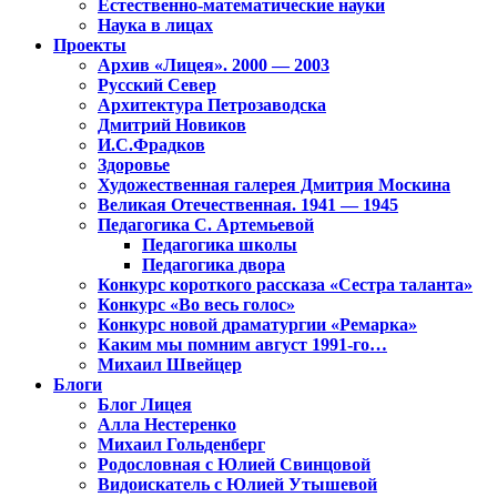
Естественно-математические науки
Наука в лицах
Проекты
Архив «Лицея». 2000 — 2003
Русский Север
Архитектура Петрозаводска
Дмитрий Новиков
И.С.Фрадков
Здоровье
Художественная галерея Дмитрия Москина
Великая Отечественная. 1941 — 1945
Педагогика С. Артемьевой
Педагогика школы
Педагогика двора
Конкурс короткого рассказа «Сестра таланта»
Конкурс «Во весь голос»
Конкурс новой драматургии «Ремарка»
Каким мы помним август 1991-го…
Михаил Швейцер
Блоги
Блог Лицея
Алла Нестеренко
Михаил Гольденберг
Родословная с Юлией Свинцовой
Видоискатель с Юлией Утышевой