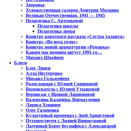
Здоровье
Художественная галерея Дмитрия Москина
Великая Отечественная. 1941 — 1945
Педагогика С. Артемьевой
Педагогика школы
Педагогика двора
Конкурс короткого рассказа «Сестра таланта»
Конкурс «Во весь голос»
Конкурс новой драматургии «Ремарка»
Каким мы помним август 1991-го…
Михаил Швейцер
Блоги
Блог Лицея
Алла Нестеренко
Михаил Гольденберг
Родословная с Юлией Свинцовой
Видоискатель с Юлией Утышевой
Вернисаж с Ириной Ларионовой
Валентина Калачёва. Впечатления
Лариса Хенинен
Олег Гальченко
Культурный променад с Зоей Арнаутовой
Путешествуем с Лидией Винокуровой
Лазурный Берег без пафоса с Александрой