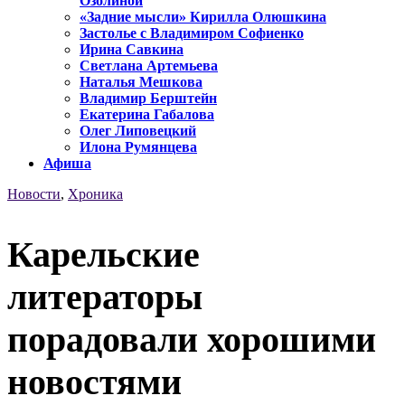
Озолиной
«Задние мысли» Кирилла Олюшкина
Застолье с Владимиром Софиенко
Ирина Савкина
Светлана Артемьева
Наталья Мешкова
Владимир Берштейн
Екатерина Габалова
Олег Липовецкий
Илона Румянцева
Афиша
Новости
,
Хроника
Карельские
литераторы
порадовали хорошими
новостями