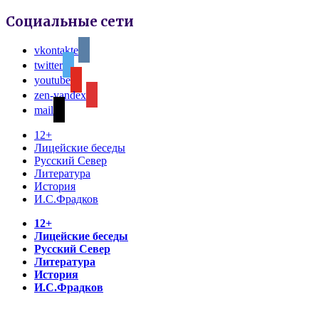
Социальные сети
vkontakte
twitter
youtube
zen-yandex
mail
12+
Лицейские беседы
Русский Север
Литература
История
И.С.Фрадков
12+
Лицейские беседы
Русский Север
Литература
История
И.С.Фрадков