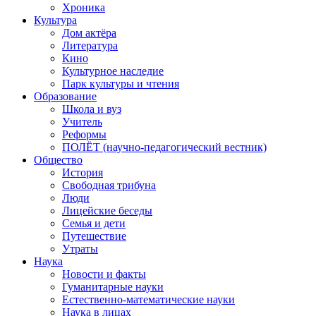
Хроника
Культура
Дом актёра
Литература
Кино
Культурное наследие
Парк культуры и чтения
Образование
Школа и вуз
Учитель
Реформы
ПОЛЁТ (научно-педагогический вестник)
Общество
История
Свободная трибуна
Люди
Лицейские беседы
Семья и дети
Путешествие
Утраты
Наука
Новости и факты
Гуманитарные науки
Естественно-математические науки
Наука в лицах