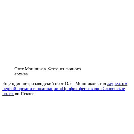
Олег Мошников. Фото из личного
архива
Еще один петрозаводский поэт Олег Мошников стал
лауреатом
первой премии в номинации «Профи» фестиваля «Словенское
поле»
во Пскове.