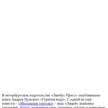
В петербургском издательстве «Лимбус Пресс» опубликована
книга Андрея Цунского «Горячая вода». С одной из глав
повести –
«Модальные глаголы»
– наш «Лицей» знакомил
читателей. Автор, вспоминая свое дворовое детство в известном