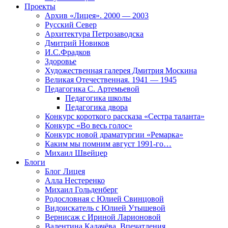
Проекты
Архив «Лицея». 2000 — 2003
Русский Север
Архитектура Петрозаводска
Дмитрий Новиков
И.С.Фрадков
Здоровье
Художественная галерея Дмитрия Москина
Великая Отечественная. 1941 — 1945
Педагогика С. Артемьевой
Педагогика школы
Педагогика двора
Конкурс короткого рассказа «Сестра таланта»
Конкурс «Во весь голос»
Конкурс новой драматургии «Ремарка»
Каким мы помним август 1991-го…
Михаил Швейцер
Блоги
Блог Лицея
Алла Нестеренко
Михаил Гольденберг
Родословная с Юлией Свинцовой
Видоискатель с Юлией Утышевой
Вернисаж с Ириной Ларионовой
Валентина Калачёва. Впечатления