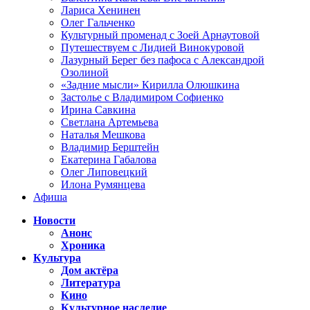
Лариса Хенинен
Олег Гальченко
Культурный променад с Зоей Арнаутовой
Путешествуем с Лидией Винокуровой
Лазурный Берег без пафоса с Александрой
Озолиной
«Задние мысли» Кирилла Олюшкина
Застолье с Владимиром Софиенко
Ирина Савкина
Светлана Артемьева
Наталья Мешкова
Владимир Берштейн
Екатерина Габалова
Олег Липовецкий
Илона Румянцева
Афиша
Новости
Анонс
Хроника
Культура
Дом актёра
Литература
Кино
Культурное наследие