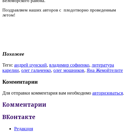
Беломорского района.
Поздравляем наших авторов с плодотворно проведенным
летом!
Похожее
Теги:
андрей цунский
,
владимир софиенко
,
литература
карелии
,
олег гальченко
,
олег мошников
,
Яна Жемойтелите
Комментарии
Для отправки комментария вам необходимо
авторизоваться
.
Комментарии
ВКонтакте
Редакция