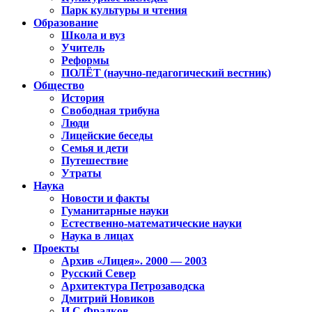
Парк культуры и чтения
Образование
Школа и вуз
Учитель
Реформы
ПОЛЁТ (научно-педагогический вестник)
Общество
История
Свободная трибуна
Люди
Лицейские беседы
Семья и дети
Путешествие
Утраты
Наука
Новости и факты
Гуманитарные науки
Естественно-математические науки
Наука в лицах
Проекты
Архив «Лицея». 2000 — 2003
Русский Север
Архитектура Петрозаводска
Дмитрий Новиков
И.С.Фрадков