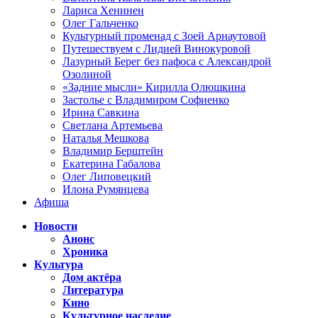
Лариса Хенинен
Олег Гальченко
Культурный променад с Зоей Арнаутовой
Путешествуем с Лидией Винокуровой
Лазурный Берег без пафоса с Александрой
Озолиной
«Задние мысли» Кирилла Олюшкина
Застолье с Владимиром Софиенко
Ирина Савкина
Светлана Артемьева
Наталья Мешкова
Владимир Берштейн
Екатерина Габалова
Олег Липовецкий
Илона Румянцева
Афиша
Новости
Анонс
Хроника
Культура
Дом актёра
Литература
Кино
Культурное наследие