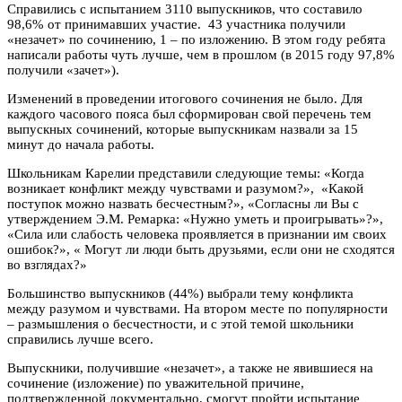
Справились с испытанием 3110 выпускников, что составило
98,6% от принимавших участие. 43 участника получили
«незачет» по сочинению, 1 – по изложению. В этом году ребята
написали работы чуть лучше, чем в прошлом (в 2015 году 97,8%
получили «зачет»).
Изменений в проведении итогового сочинения не было. Для
каждого часового пояса был сформирован свой перечень тем
выпускных сочинений, которые выпускникам назвали за 15
минут до начала работы.
Школьникам Карелии представили следующие темы: «Когда
возникает конфликт между чувствами и разумом?», «Какой
поступок можно назвать бесчестным?», «Согласны ли Вы с
утверждением Э.М. Ремарка: «Нужно уметь и проигрывать»?»,
«Сила или слабость человека проявляется в признании им своих
ошибок?», « Могут ли люди быть друзьями, если они не сходятся
во взглядах?»
Большинство выпускников (44%) выбрали тему конфликта
между разумом и чувствами. На втором месте по популярности
– размышления о бесчестности, и с этой темой школьники
справились лучше всего.
Выпускники, получившие «незачет», а также не явившиеся на
сочинение (изложение) по уважительной причине,
подтвержденной документально, смогут пройти испытание