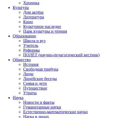
Хроника
Культура
Дом актёра
Литература
Кино
Культурное наследие
Парк культуры и чтения
Образование
Школа и вуз
Учитель
Реформы
ПОЛЁТ (научно-педагогический вестник)
Общество
История
Свободная трибуна
Люди
Лицейские беседы
Семья и дети
Путешествие
Утраты
Наука
Новости и факты
Гуманитарные науки
Естественно-математические науки
Наука в лицах