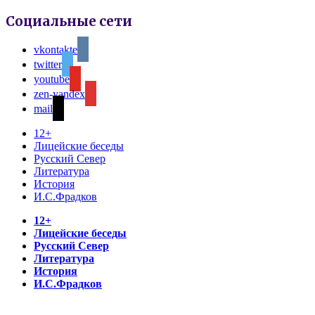
Социальные сети
vkontakte
twitter
youtube
zen-yandex
mail
12+
Лицейские беседы
Русский Север
Литература
История
И.С.Фрадков
12+
Лицейские беседы
Русский Север
Литература
История
И.С.Фрадков