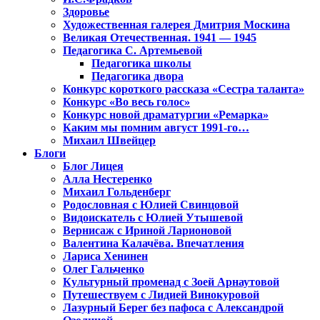
Здоровье
Художественная галерея Дмитрия Москина
Великая Отечественная. 1941 — 1945
Педагогика С. Артемьевой
Педагогика школы
Педагогика двора
Конкурс короткого рассказа «Сестра таланта»
Конкурс «Во весь голос»
Конкурс новой драматургии «Ремарка»
Каким мы помним август 1991-го…
Михаил Швейцер
Блоги
Блог Лицея
Алла Нестеренко
Михаил Гольденберг
Родословная с Юлией Свинцовой
Видоискатель с Юлией Утышевой
Вернисаж с Ириной Ларионовой
Валентина Калачёва. Впечатления
Лариса Хенинен
Олег Гальченко
Культурный променад с Зоей Арнаутовой
Путешествуем с Лидией Винокуровой
Лазурный Берег без пафоса с Александрой