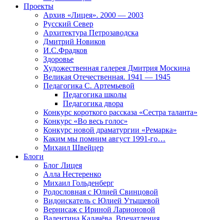
Проекты
Архив «Лицея». 2000 — 2003
Русский Север
Архитектура Петрозаводска
Дмитрий Новиков
И.С.Фрадков
Здоровье
Художественная галерея Дмитрия Москина
Великая Отечественная. 1941 — 1945
Педагогика С. Артемьевой
Педагогика школы
Педагогика двора
Конкурс короткого рассказа «Сестра таланта»
Конкурс «Во весь голос»
Конкурс новой драматургии «Ремарка»
Каким мы помним август 1991-го…
Михаил Швейцер
Блоги
Блог Лицея
Алла Нестеренко
Михаил Гольденберг
Родословная с Юлией Свинцовой
Видоискатель с Юлией Утышевой
Вернисаж с Ириной Ларионовой
Валентина Калачёва. Впечатления