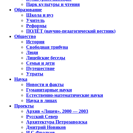
Парк культуры и чтения
Образование
Школа и вуз
Учитель
Реформы
ПОЛЁТ (научно-педагогический вестник)
Общество
История
Свободная трибуна
Люди
Лицейские беседы
Семья и дети
Путешествие
Утраты
Наука
Новости и факты
Гуманитарные науки
Естественно-математические науки
Наука в лицах
Проекты
Архив «Лицея». 2000 — 2003
Русский Север
Архитектура Петрозаводска
Дмитрий Новиков
И.С.Фрадков