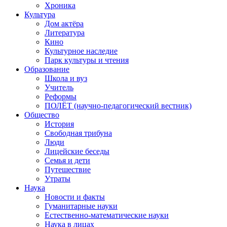
Хроника
Культура
Дом актёра
Литература
Кино
Культурное наследие
Парк культуры и чтения
Образование
Школа и вуз
Учитель
Реформы
ПОЛЁТ (научно-педагогический вестник)
Общество
История
Свободная трибуна
Люди
Лицейские беседы
Семья и дети
Путешествие
Утраты
Наука
Новости и факты
Гуманитарные науки
Естественно-математические науки
Наука в лицах