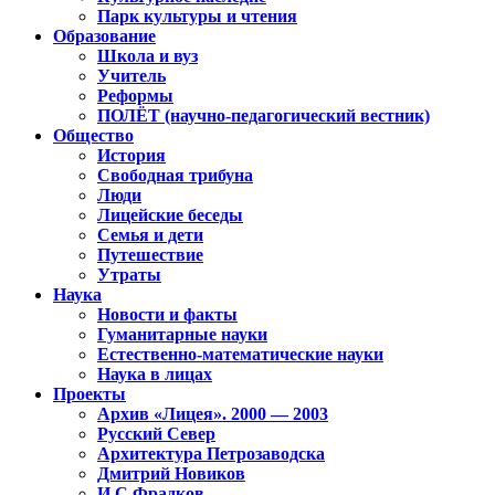
Парк культуры и чтения
Образование
Школа и вуз
Учитель
Реформы
ПОЛЁТ (научно-педагогический вестник)
Общество
История
Свободная трибуна
Люди
Лицейские беседы
Семья и дети
Путешествие
Утраты
Наука
Новости и факты
Гуманитарные науки
Естественно-математические науки
Наука в лицах
Проекты
Архив «Лицея». 2000 — 2003
Русский Север
Архитектура Петрозаводска
Дмитрий Новиков
И.С.Фрадков