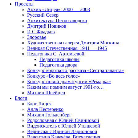
Проекты
Архив «Лицея». 2000 — 2003
Русский Север
Архитектура Петрозаводска
Дмитрий Новиков
И.С.Фрадков
Здоровье
Художественная галерея Дмитрия Москина
Великая Отечественная. 1941 — 1945
Педагогика С. Артемьевой
Педагогика школы
Педагогика двора
Конкурс короткого рассказа «Сестра таланта»
Конкурс «Во весь голос»
Конкурс новой драматургии «Ремарка»
Каким мы помним август 1991-го…
Михаил Швейцер
Блоги
Блог Лицея
Алла Нестеренко
Михаил Гольденберг
Родословная с Юлией Свинцовой
Видоискатель с Юлией Утышевой
Вернисаж с Ириной Ларионовой
Валентина Калачёва. Впечатления