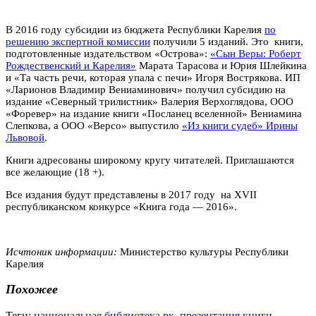
В 2016 году субсидии из бюджета Республики Карелия
по
решению экспертной комиссии
получили 5 изданий. Это книги,
подготовленные издательством «Острова»:
«Сын Веры: Роберт
Рождественский и Карелия»
Марата Тарасова и Юрия Шлейкина
и «Та часть речи, которая упала с печи» Игоря Вострякова. ИП
«Ларионов Владимир Вениаминович» получил субсидию на
издание «Северный трилистник» Валерия Верхоглядова, ООО
«Форевер» на издание книги «Посланец вселенной» Вениамина
Слепкова, а ООО «Версо» выпустило
«Из книги судеб» Ирины
Львовой
.
Книги адресованы широкому кругу читателей. Приглашаются
все желающие (18 +).
Все издания будут представлены в 2017 году на XVII
республиканском конкурсе «Книга года — 2016».
Исчтоник информации:
Министерство культуры Республики
Карелия
Похожее
Теги:
национальная библиотека рк
,
презентация книги