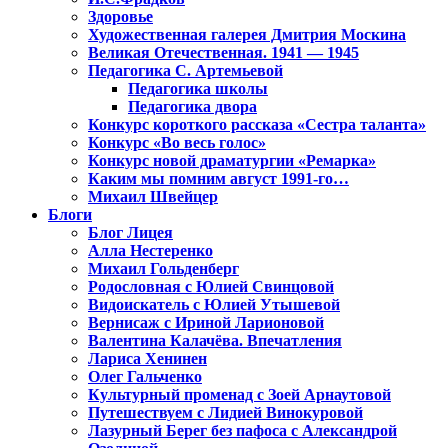
Здоровье
Художественная галерея Дмитрия Москина
Великая Отечественная. 1941 — 1945
Педагогика С. Артемьевой
Педагогика школы
Педагогика двора
Конкурс короткого рассказа «Сестра таланта»
Конкурс «Во весь голос»
Конкурс новой драматургии «Ремарка»
Каким мы помним август 1991-го…
Михаил Швейцер
Блоги
Блог Лицея
Алла Нестеренко
Михаил Гольденберг
Родословная с Юлией Свинцовой
Видоискатель с Юлией Утышевой
Вернисаж с Ириной Ларионовой
Валентина Калачёва. Впечатления
Лариса Хенинен
Олег Гальченко
Культурный променад с Зоей Арнаутовой
Путешествуем с Лидией Винокуровой
Лазурный Берег без пафоса с Александрой