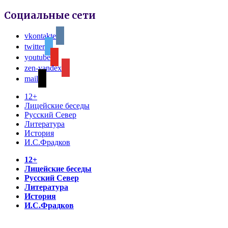
Социальные сети
vkontakte
twitter
youtube
zen-yandex
mail
12+
Лицейские беседы
Русский Север
Литература
История
И.С.Фрадков
12+
Лицейские беседы
Русский Север
Литература
История
И.С.Фрадков