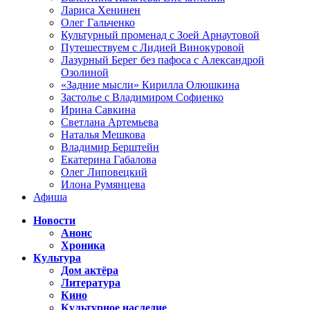
Лариса Хенинен
Олег Гальченко
Культурный променад с Зоей Арнаутовой
Путешествуем с Лидией Винокуровой
Лазурный Берег без пафоса с Александрой
Озолиной
«Задние мысли» Кирилла Олюшкина
Застолье с Владимиром Софиенко
Ирина Савкина
Светлана Артемьева
Наталья Мешкова
Владимир Берштейн
Екатерина Габалова
Олег Липовецкий
Илона Румянцева
Афиша
Новости
Анонс
Хроника
Культура
Дом актёра
Литература
Кино
Культурное наследие