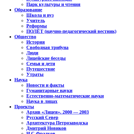
Парк культуры и чтения
Образование
Школа и вуз
Учитель
Реформы
ПОЛЁТ (научно-педагогический вестник)
Общество
История
Свободная трибуна
Люди
Лицейские беседы
Семья и дети
Путешествие
Утраты
Наука
Новости и факты
Гуманитарные науки
Естественно-математические науки
Наука в лицах
Проекты
Архив «Лицея». 2000 — 2003
Русский Север
Архитектура Петрозаводска
Дмитрий Новиков
И.С.Фрадков