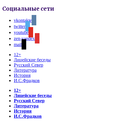
Социальные сети
vkontakte
twitter
youtube
zen-yandex
mail
12+
Лицейские беседы
Русский Север
Литература
История
И.С.Фрадков
12+
Лицейские беседы
Русский Север
Литература
История
И.С.Фрадков