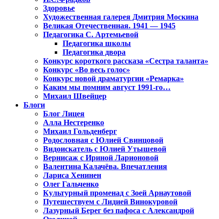
Здоровье
Художественная галерея Дмитрия Москина
Великая Отечественная. 1941 — 1945
Педагогика С. Артемьевой
Педагогика школы
Педагогика двора
Конкурс короткого рассказа «Сестра таланта»
Конкурс «Во весь голос»
Конкурс новой драматургии «Ремарка»
Каким мы помним август 1991-го…
Михаил Швейцер
Блоги
Блог Лицея
Алла Нестеренко
Михаил Гольденберг
Родословная с Юлией Свинцовой
Видоискатель с Юлией Утышевой
Вернисаж с Ириной Ларионовой
Валентина Калачёва. Впечатления
Лариса Хенинен
Олег Гальченко
Культурный променад с Зоей Арнаутовой
Путешествуем с Лидией Винокуровой
Лазурный Берег без пафоса с Александрой