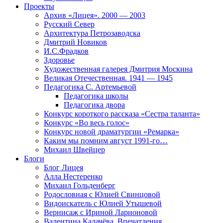
Проекты
Архив «Лицея». 2000 — 2003
Русский Север
Архитектура Петрозаводска
Дмитрий Новиков
И.С.Фрадков
Здоровье
Художественная галерея Дмитрия Москина
Великая Отечественная. 1941 — 1945
Педагогика С. Артемьевой
Педагогика школы
Педагогика двора
Конкурс короткого рассказа «Сестра таланта»
Конкурс «Во весь голос»
Конкурс новой драматургии «Ремарка»
Каким мы помним август 1991-го…
Михаил Швейцер
Блоги
Блог Лицея
Алла Нестеренко
Михаил Гольденберг
Родословная с Юлией Свинцовой
Видоискатель с Юлией Утышевой
Вернисаж с Ириной Ларионовой
Валентина Калачёва. Впечатления