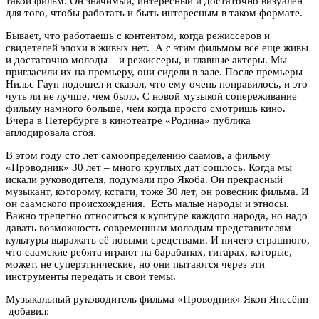
такой фильм. Он значимый, интересный и достаточно визуален
для того, чтобы работать и быть интересным в таком формате.
Бывает, что работаешь с контентом, когда режиссеров и
свидетелей эпохи в живых нет. А с этим фильмом все еще живы
и достаточно молоды – и режиссеры, и главные актеры. Мы
пригласили их на премьеру, они сидели в зале. После премьеры
Нильс Гауп подошел и сказал, что ему очень понравилось, и это
чуть ли не лучше, чем было. С новой музыкой сопереживание
фильму намного больше, чем когда просто смотришь кино.
Вчера в Петербурге в кинотеатре «Родина» публика
аплодировала стоя.
В этом году сто лет самоопределению саамов, а фильму
«Проводник» 30 лет – много круглых дат сошлось. Когда мы
искали руководителя, подумали про Якоба. Он прекрасный
музыкант, которому, кстати, тоже 30 лет, он ровесник фильма. И
он саамского происхождения. Есть малые народы и этносы.
Важно трепетно относиться к культуре каждого народа, но надо
давать возможность современным молодым представителям
культуры выражать её новыми средствами. И ничего страшного,
что саамские ребята играют на барабанах, гитарах, которые,
может, не суперэтнические, но они пытаются через эти
инструменты передать и свои темы.
Музыкальный руководитель фильма «Проводник» Якоп Янссённ
добавил: