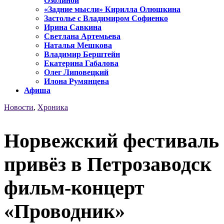
Озолиной
«Задние мысли» Кирилла Олюшкина
Застолье с Владимиром Софиенко
Ирина Савкина
Светлана Артемьева
Наталья Мешкова
Владимир Берштейн
Екатерина Габалова
Олег Липовецкий
Илона Румянцева
Афиша
Новости
,
Хроника
Норвежский фестиваль
привёз в Петрозаводск
фильм-концерт
«Проводник»