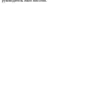
руководитель Якоп Янссённ.