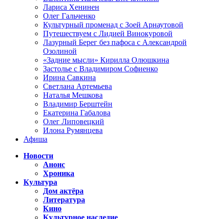
Лариса Хенинен
Олег Гальченко
Культурный променад с Зоей Арнаутовой
Путешествуем с Лидией Винокуровой
Лазурный Берег без пафоса с Александрой
Озолиной
«Задние мысли» Кирилла Олюшкина
Застолье с Владимиром Софиенко
Ирина Савкина
Светлана Артемьева
Наталья Мешкова
Владимир Берштейн
Екатерина Габалова
Олег Липовецкий
Илона Румянцева
Афиша
Новости
Анонс
Хроника
Культура
Дом актёра
Литература
Кино
Культурное наследие