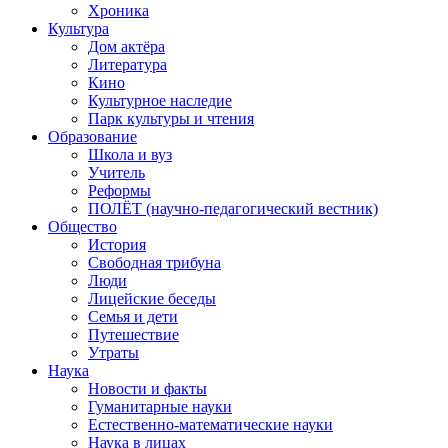
Хроника
Культура
Дом актёра
Литература
Кино
Культурное наследие
Парк культуры и чтения
Образование
Школа и вуз
Учитель
Реформы
ПОЛЁТ (научно-педагогический вестник)
Общество
История
Свободная трибуна
Люди
Лицейские беседы
Семья и дети
Путешествие
Утраты
Наука
Новости и факты
Гуманитарные науки
Естественно-математические науки
Наука в лицах